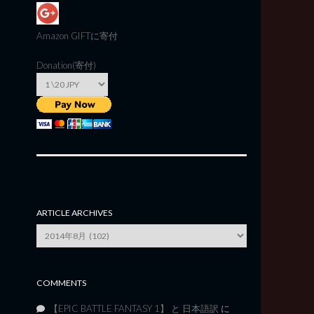
Amazon GIFT
に寄付
Donation(寄付)
ARTICLE ARCHIVES
Article
Archives
COMMENTS
【EPIC BATTLE FANTASY 1】 と 日本語訳
に