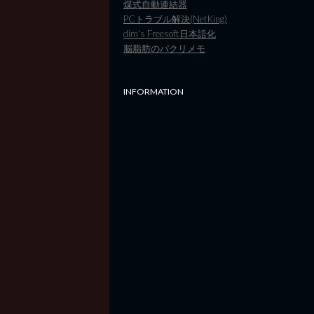
煤式自動連結器
PCトラブル解決(NetKing)
dim's Freesoft日本語化
脳脂肪のパクリメモ
INFORMATION