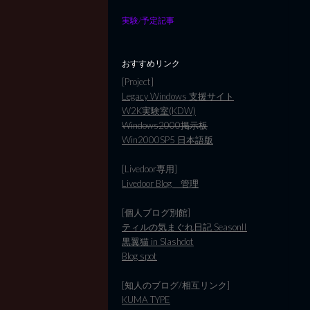
実験/予定記事
おすすめリンク
[Project]
Legacy Windows 支援サイト
W2K実験室(KDW)
Windows2000掲示板
Win2000SP5 日本語版
[Livedoor専用]
Livedoor Blog 管理
[個人ブログ別館]
ティルの気まぐれ日記 SeasonII
黒翼猫 in Slashdot
Blog spot
[知人のブログ/相互リンク]
KUMA TYPE