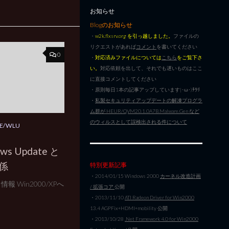
お知らせ
Blogのお知らせ
・
w2k.flxsrv.org を引っ越しました。
ファイルの
リクエストがあれば
コメント
を書いてください
0
・
対応済みファイルについては
こちら
をご覧下さ
い。
対応依頼を出して、それでも遅いものはここ
に直接コメントしてください
・原則毎日1本の記事アップしています|･ω･)ﾁﾗﾘ
・
私製セキュリティアップデートの解凍プログラ
ム群が HEUR/QVM20.1.0A7B.Malware.Gen など
のウィルスとして誤検出される件について
E/WLU
s Update と
関係
特別更新記事
・2014/01/15 Windows 2000
カーネル改造計画
 Win2000/XPへ
/ 拡張コア
公開
・2013/11/10
ATI Radeon Driver for Win2000
13.4 AGPFix+HDMI+mobility 公開
・2013/10/28
.Net Framework 4.0 for Win2000