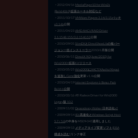
・2012/04/16
MediaPlayer10 for Win2k
(Build4069)拡張カーネル対応など
・2011/10/17
VMWare Playere 3.14/3.15パッチ
v3.14b
公開
・2011/04/23
AMD AHCI/RAID Driver
3.1.1548.155/3.2.1540.53
公開
・2010/09/01
SlimDXとDirectShowLibの複バー
ジョン一括インストーラー
2010/6月版公開
・2010/06/11
DirectX 9.0(June/2010) for
Win2000+拡張Kitリリース
・2010/05/25
Win2000にXACT/XAudio/XInput
を追加しGame強化
更新 v1.4a公開
・2010/04/19
Internet Explorer 6 Bonus Pack
Build 6公開
・2010/03/16 ATI Radeon Driver for Win2000
Legacy版 10.2
・2009/11/02
Dependency Walker 日本語化v2
・2009/09/14
IE6高速化とWindows Script Host
5.7 / 5.8
の中身をMS09-045適用しました
・2009/09/13
メディアタイプ変更ソフト(EISA
構成を読む)
リンク修正