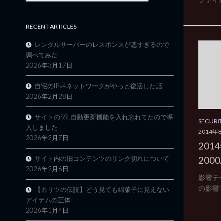
RECENT ARTICLES
レンタルサーバーのレスポンスが悪すぎるので
調べてみた
2026年3月17日
自宅のIPv4ネットワークがやっと復活した話
2026年2月28日
サイトのSSL自動更新機能を入れ忘れてたので導
SECURI
入しました
2014年
2026年2月7日
201
200
サイト内の旧コンテンツのリンク切れについて
2026年2月6日
影響テー
の影響 W
【カリツの伝説】どう見ても綿菓子に見えない
アイテムの正体
2026年1月4日