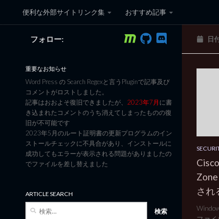
便利な外部サイトリンク集
おすすめ記事
コンテンツへスキップ
フォロー:
日
黒翼猫のコンピュータ日記 3
重要なお知らせ
Word Press の Search Regexと言うPluginで記事及び
コメントがロストしました。
記事はおおよそ復旧できましたが、
2023年7月
に書
き込まれたコメントのうち消えてしまったものの復
旧が不可能です
2023年5月のルート証明書の更新プログラムのイン
ストールチェックに不具合があり、インストールに
SECURI
成功してもエラーが表示される問題がありましたの
Cis
でファイルを差し替えました
Zon
され
ARTICLE SEARCH
検
Wind
索:
ファイル