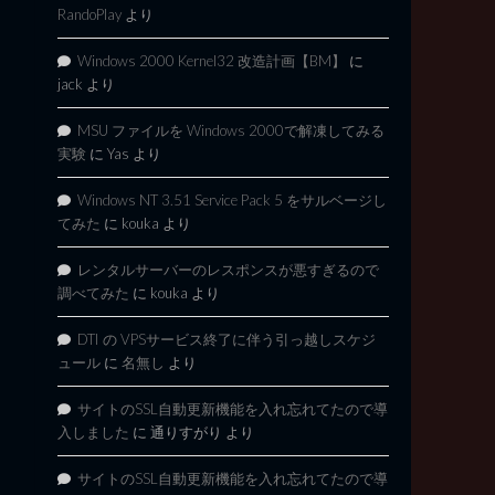
RandoPlay
より
Windows 2000 Kernel32 改造計画【BM】
に
jack
より
MSU ファイルを Windows 2000で解凍してみる
実験
に
Yas
より
Windows NT 3.51 Service Pack 5 をサルベージし
てみた
に
kouka
より
レンタルサーバーのレスポンスが悪すぎるので
調べてみた
に
kouka
より
DTI の VPSサービス終了に伴う引っ越しスケジ
ュール
に
名無し
より
サイトのSSL自動更新機能を入れ忘れてたので導
入しました
に
通りすがり
より
サイトのSSL自動更新機能を入れ忘れてたので導