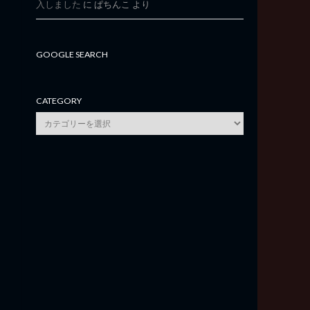
入しました
に
ぱちんこ
より
GOOGLE SEARCH
CATEGORY
category