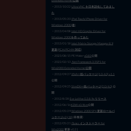
Extended Kernel公開
・2013/10/22
Ultra VNC を日本語化してみまし
た
・2013/05/20
iPod Touch/iPhone Driver for
Windows 2000(改)
・2013/04/08
Intel HD Graphic Driver for
Windows 2000を作ってみた
・2013/01/18
Intel Matrix Storage Manager 8.9
更新(PCH/PCHM 対応)
・2023/08/15 PE Maker
v0.83
公開
・2022/02/13
.Net Framework 3.5SP1 for
Win2000 Extended Kernel公開
・2012/09/27
XNA一括パッケージ(1.0-4.0) v1.1
公開
・2012/09/25
SlimDX一括パッケージ(2.0/4.0)
公
開
・2012/8/28
Ese Lolifox 0.3.8.9a リリース
・2012/06/16
KDW v0.96m
公開
・2012/05/29
Windows 2000 SP4 更新ロールパ
ッケージv2(r18)
(非推奨)
・2012/05/21
iTunes インストーラー for
Win2000
更新 v0.31