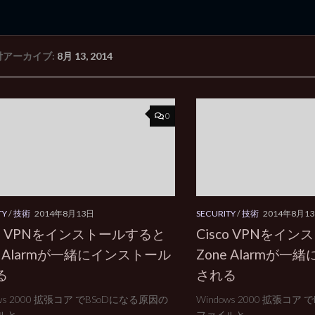
付アーカイブ:
8月 13, 2014
rd Edition
Windows 2000 tunes up blog
0
TY
/
技術
2014年8月13日
SECURITY
/
技術
2014年8月1
co VPNをインストールすると
Cisco VPNをイ
e Alarmが一緒にインストール
Zone Alarmが
る
される
ows 2000 拡張コア でBSoDになる原因の
Windows 2000 拡張コア
と...
ファイルと...