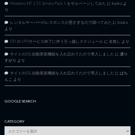
Windows NT 3.51 Service Pack 5 をサルベージしてみた
に
kouka
よ
り
レンタルサーバーのレスポンスが悪すぎるので調べてみた
に
kouka
より
DTI の VPSサービス終了に伴う引っ越しスケジュール
に
名無し
より
サイトのSSL自動更新機能を入れ忘れてたので導入しました
に
通り
すがり
より
サイトのSSL自動更新機能を入れ忘れてたので導入しました
に
ぱち
んこ
より
GOOGLE SEARCH
CATEGORY
category