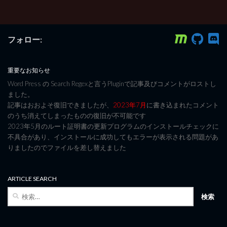
フォロー:
重要なお知らせ
Word Press の Search Regexと言うPluginで記事及びコメントがロストし
ました。
記事はおおよそ復旧できましたが、
2023年7月
に書き込まれたコメント
のうち消えてしまったものの復旧が不可能です
2023年5月のルート証明書の更新プログラムのインストールチェックに
不具合があり、インストールに成功してもエラーが表示される問題があ
りましたのでファイルを差し替えました
ARTICLE SEARCH
検
索: