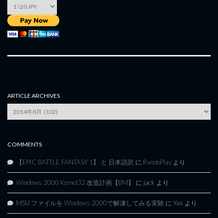
ARTICLE ARCHIVES
Article
Archives
COMMENTS
【EPIC BATTLE FANTASY 1】 と 日本語訳
に
RandoPlay
より
Windows 2000 Kernel32 改造計画【BM】
に
jack
より
MSU ファイルを Windows 2000で解凍してみる実験
に
Yas
より