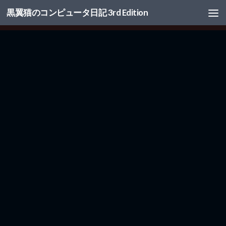
黒翼猫のコンピュータ日記 3rd Edition
コンテンツへスキップ