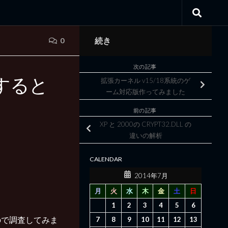
続き
0
次の記事
すると
拡張カーネル v15/18系統のゲ
ーム対応版作ってみました
前の記事
XP と 2000の CRYPT32.DLL の
違いの解析
CALENDAR
2014年7月
月
火
水
木
金
土
日
1
2
3
4
5
6
ので調査してみま
7
8
9
10
11
12
13