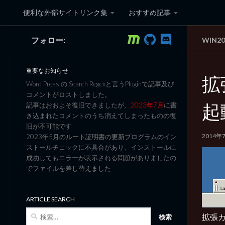
便利な外部サイトリンク集
おすすめ記事
コンテンツへスキップ
フォロー:
WIN2
黒翼猫のコンピュータ日記 3
重要なお知らせ
拡
Word Press の Search Regexと言うPluginで記事及び
コメントがロストしました。
起
記事はおおよそ復旧できましたが、
2023年7月
に書
き込まれたコメントのうち消えてしまったものの復
旧が不可能です
2014年
2023年5月のルート証明書の更新プログラムのイン
ストールチェックに不具合があり、インストールに
成功してもエラーが表示される問題がありましたの
でファイルを差し替えました
ARTICLE SEARCH
検
拡張カ
索: