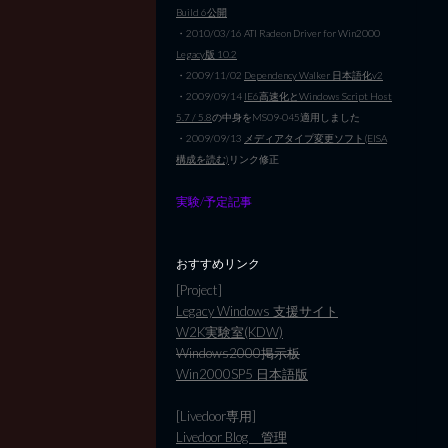
Build 6公開
・2010/03/16 ATI Radeon Driver for Win2000
Legacy版 10.2
・2009/11/02
Dependency Walker 日本語化v2
・2009/09/14
IE6高速化とWindows Script Host
5.7 / 5.8
の中身をMS09-045適用しました
・2009/09/13
メディアタイプ変更ソフト(EISA
構成を読む)
リンク修正
実験/予定記事
おすすめリンク
[Project]
Legacy Windows 支援サイト
W2K実験室(KDW)
Windows2000掲示板
Win2000SP5 日本語版
[Livedoor専用]
Livedoor Blog 管理