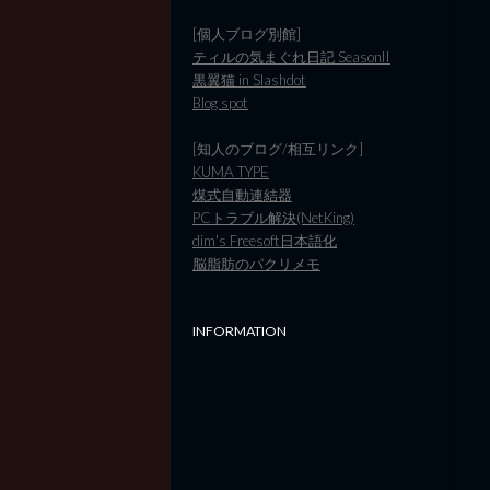
[個人ブログ別館]
ティルの気まぐれ日記 SeasonII
黒翼猫 in Slashdot
Blog spot
[知人のブログ/相互リンク]
KUMA TYPE
煤式自動連結器
PCトラブル解決(NetKing)
dim's Freesoft日本語化
脳脂肪のパクリメモ
INFORMATION