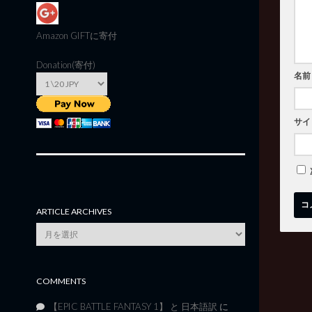
Amazon GIFT
に寄付
Donation(寄付)
名前
サイ
ARTICLE ARCHIVES
Article
Archives
COMMENTS
【EPIC BATTLE FANTASY 1】 と 日本語訳
に