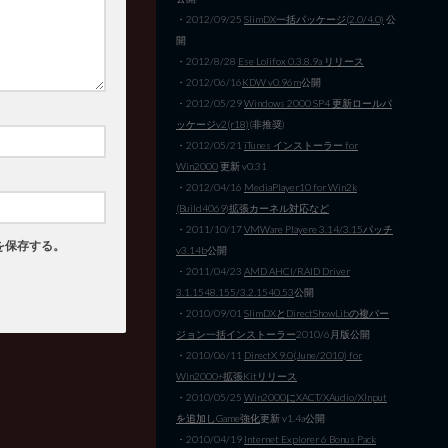
・2012/09/25
SlimDX一括パッケージ(2.0/4.0)
公
開
・2012/8/28
Ese Lolifox 0.3.8.9a リリース
・2012/06/16
KDW v0.96m
公開
・2012/05/29
Windows 2000 SP4 更新ロールパ
ッケージv2(r18)
(非推奨)
・2012/05/21
iTunes インストーラー for
Win2000
更新 v0.31
・2012/04/16
MediaPlayer10 for Win2k
(Build4069)拡張カーネル対応など
・2011/10/17
VMWare Playere 3.14/3.15パッチ
を保存する。
v3.14b
公開
・2011/04/23
AMD AHCI/RAID Driver
3.1.1548.155/3.2.1540.53
公開
・2010/09/01
SlimDXとDirectShowLibの複バー
ジョン一括インストーラー
2010/6月版公開
・2010/06/11
DirectX 9.0(June/2010) for
Win2000+拡張Kitリリース
・2010/05/25
Win2000にXACT/XAudio/XInput
を追加しGame強化
更新 v1.4a公開
・2010/04/19
Internet Explorer 6 Bonus Pack