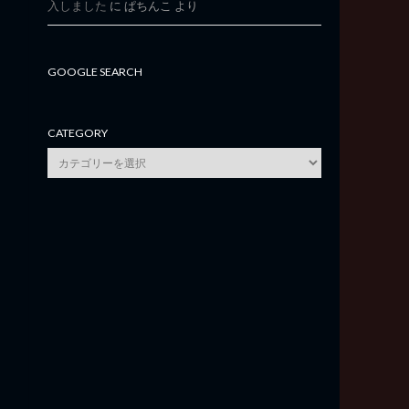
入しました
に
ぱちんこ
より
GOOGLE SEARCH
CATEGORY
category