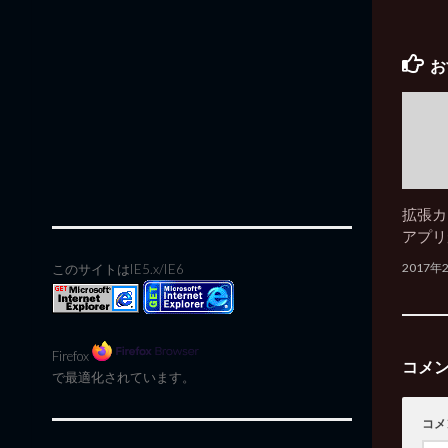
お
拡張カー
アプリ
2017年
このサイトはIE5.x/IE6
Firefox
コメ
で最適化されています。
コメ