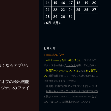
14
15
16
17
18
19
20
21
22
23
24
25
26
27
28
29
30
31
« 6月
8月 »
お知らせ
Blogのお知らせ
・
w2k.flxsrv.org を引っ越しました。
ファイルの
しなくなるアプリケ
リクエストがあれば
コメント
を書いてください
・
対応済みファイルについては
こちら
をご覧下さ
い。
対応依頼を出して、それでも遅いものはここ
/ ログオフの検出機能
に直接コメントしてください
・原則毎日1本の記事アップしています|･ω･)ﾁﾗﾘ
オリジナルの ファイ
・
私製セキュリティアップデートの解凍プログラ
ム群が HEUR/QVM20.1.0A7B.Malware.Gen など
のウィルスとして誤検出される件について