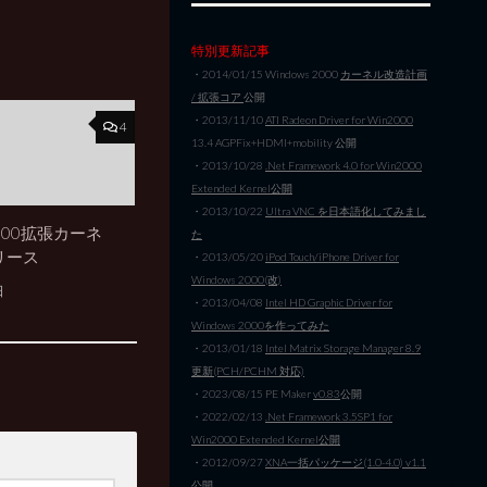
特別更新記事
・2014/01/15 Windows 2000
カーネル改造計画
/ 拡張コア
公開
・2013/11/10
ATI Radeon Driver for Win2000
4
13.4 AGPFix+HDMI+mobility 公開
・2013/10/28
.Net Framework 4.0 for Win2000
Extended Kernel公開
・2013/10/22
Ultra VNC を日本語化してみまし
 2000拡張カーネ
た
リリース
・2013/05/20
iPod Touch/iPhone Driver for
Windows 2000(改)
日
・2013/04/08
Intel HD Graphic Driver for
Windows 2000を作ってみた
・2013/01/18
Intel Matrix Storage Manager 8.9
更新(PCH/PCHM 対応)
・2023/08/15 PE Maker
v0.83
公開
・2022/02/13
.Net Framework 3.5SP1 for
Win2000 Extended Kernel公開
・2012/09/27
XNA一括パッケージ(1.0-4.0) v1.1
公開