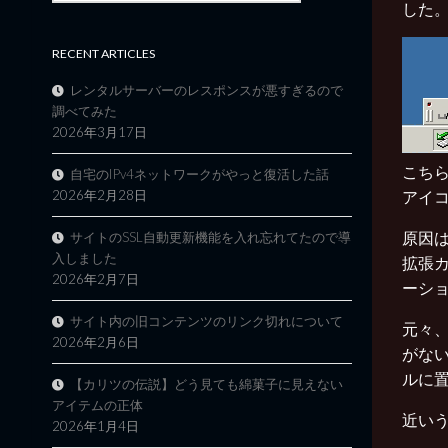
した
RECENT ARTICLES
レンタルサーバーのレスポンスが悪すぎるので
調べてみた
2026年3月17日
こちら
自宅のIPv4ネットワークがやっと復活した話
2026年2月28日
アイ
原因は w
サイトのSSL自動更新機能を入れ忘れてたので導
入しました
拡張カ
2026年2月7日
ーシ
サイト内の旧コンテンツのリンク切れについて
元々、W
2026年2月6日
がない
ルに置
【カリツの伝説】どう見ても綿菓子に見えない
アイテムの正体
近い
2026年1月4日