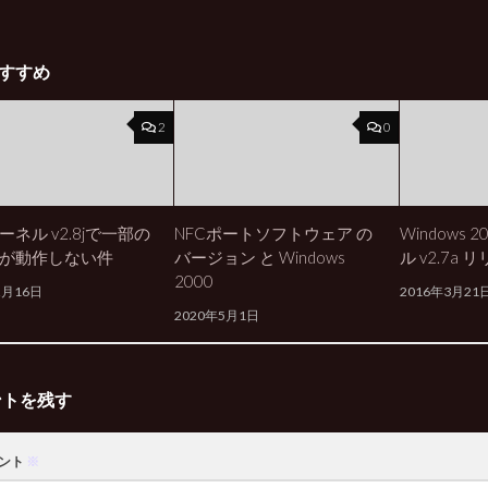
すすめ
2
0
ネル v2.8jで一部の
NFCポートソフトウェア の
Windows
が動作しない件
バージョン と Windows
ル v2.7a 
2000
2月16日
2016年3月21
2020年5月1日
ントを残す
ント
※