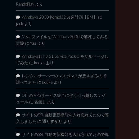
RandoPlay
より
Windows 2000 Kernel32 改造計画【BM】
に
jack
より
MSU ファイルを Windows 2000で解凍してみる
実験
に
Yas
より
Windows NT 3.51 Service Pack 5 をサルベージし
てみた
に
kouka
より
レンタルサーバーのレスポンスが悪すぎるので
調べてみた
に
kouka
より
DTI の VPSサービス終了に伴う引っ越しスケジ
ュール
に
名無し
より
サイトのSSL自動更新機能を入れ忘れてたので導
入しました
に
通りすがり
より
サイトのSSL自動更新機能を入れ忘れてたので導