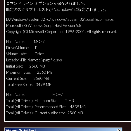
コマンド ライン オプションが保存されました。
既定のスクリプト ホストが “cscript.exe” に設定されました。
D:\Windows\system32>c:\windows\system32\pagefileconfig.vbs
Microsoft (R) Windows Script Host Version 5.8
Copyright (C) Microsoft Corporation 1996-2001. All rights reserved.
Host Name: MOF7
Drive/Volume: E:
Volume Label: Other
Location\File Name: e:\pagefile.sys
Initial Size: 2560 MB
Maximum Size: 2560 MB
Current Size: 2560 MB
Total Free Space: 3499 MB
Host Name: MOF7
Total (All Drives): Minimum Size: 2 MB
Total (All Drives): Recommended Size: 4839 MB
Total (All Drives): Currently Allocated: 2560 MB