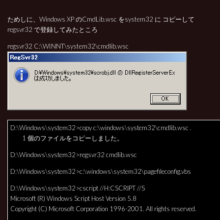
ためしに、Windows XP のCmdLib.wsc をsystem32 に コピーして
regsvr32 で登録してみたところ
regsvr32 C:\WINNT\system32\cmdlib.wsc
D:\Windows\system32>copy c:\windows\system32\cmdlib.wsc .
1 個のファイルをコピーしました。
D:\Windows\system32>regsvr32 cmdlib.wsc
D:\Windows\system32>c:\windows\system32\pagefileconfig.vbs
D:\Windows\system32>cscript //H:CSCRIPT //S
Microsoft (R) Windows Script Host Version 5.8
Copyright (C) Microsoft Corporation 1996-2001. All rights reserved.