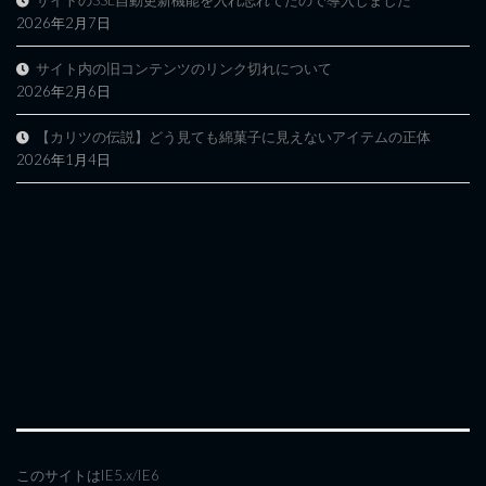
サイトのSSL自動更新機能を入れ忘れてたので導入しました
2026年2月7日
サイト内の旧コンテンツのリンク切れについて
2026年2月6日
【カリツの伝説】どう見ても綿菓子に見えないアイテムの正体
2026年1月4日
このサイトはIE5.x/IE6