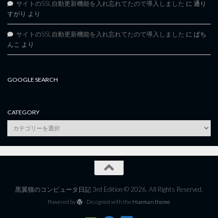
サイトのSSL自動更新機能を入れ忘れてたので導入しました
に
通り
すがり
より
サイトのSSL自動更新機能を入れ忘れてたので導入しました
に
ぱち
んこ
より
GOOGLE SEARCH
CATEGORY
category
黒翼猫のコンピュータ日記 3rd Edition © 2026. All Rights Reserved.
Powered by
- Designed with the
Hueman theme