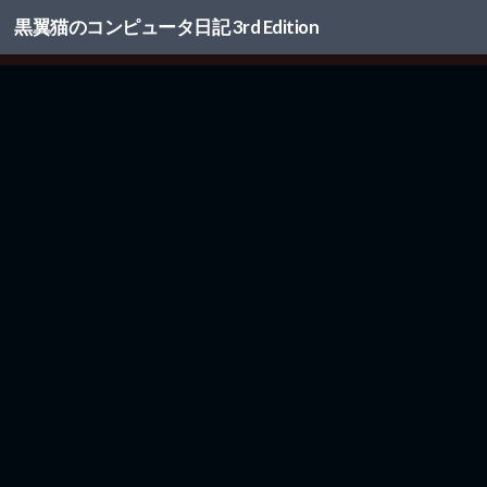
黒翼猫のコンピュータ日記 3rd Edition
コンテンツへスキップ