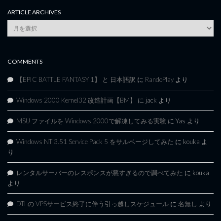
ARTICLE ARCHIVES
Article
Archives
COMMENTS
【EPIC BATTLE FANTASY 1】 と 日本語訳
に
RandoPlay
より
Windows 2000 Kernel32 改造計画【BM】
に
jack
より
MSU ファイルを Windows 2000で解凍してみる実験
に
Yas
より
Windows NT 3.51 Service Pack 5 をサルベージしてみた
に
kouka
よ
り
レンタルサーバーのレスポンスが悪すぎるので調べてみた
に
kouka
より
DTI の VPSサービス終了に伴う引っ越しスケジュール
に
名無し
より