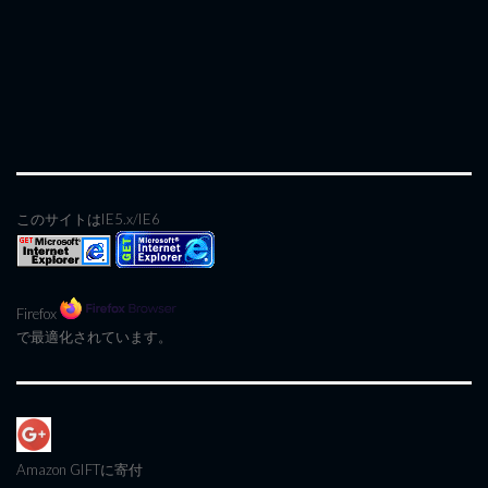
このサイトはIE5.x/IE6
Firefox
で最適化されています。
Amazon GIFT
に寄付