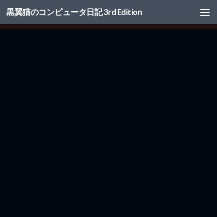
黒翼猫のコンピュータ日記 3rd Edition
コンテンツへスキップ