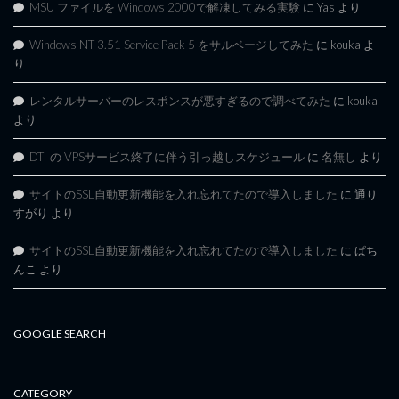
MSU ファイルを Windows 2000で解凍してみる実験
に
Yas
より
Windows NT 3.51 Service Pack 5 をサルベージしてみた
に
kouka
よ
り
レンタルサーバーのレスポンスが悪すぎるので調べてみた
に
kouka
より
DTI の VPSサービス終了に伴う引っ越しスケジュール
に
名無し
より
サイトのSSL自動更新機能を入れ忘れてたので導入しました
に
通り
すがり
より
サイトのSSL自動更新機能を入れ忘れてたので導入しました
に
ぱち
んこ
より
GOOGLE SEARCH
CATEGORY