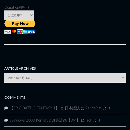
Donation(寄付)
ARTICLE ARCHIVES
Article
Archives
COMMENTS
【EPIC BATTLE FANTASY 1】 と 日本語訳
に
RandoPlay
より
Windows 2000 Kernel32 改造計画【BM】
に
jack
より