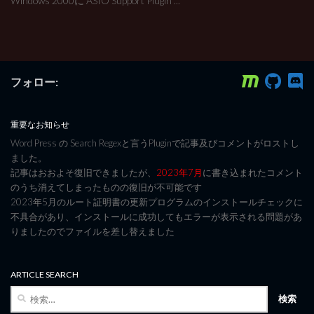
Windows 2000に ASIO Support Plugin ...
フォロー:
重要なお知らせ
Word Press の Search Regexと言うPluginで記事及びコメントがロストし
ました。
記事はおおよそ復旧できましたが、
2023年7月
に書き込まれたコメント
のうち消えてしまったものの復旧が不可能です
2023年5月のルート証明書の更新プログラムのインストールチェックに
不具合があり、インストールに成功してもエラーが表示される問題があ
りましたのでファイルを差し替えました
ARTICLE SEARCH
検
索: