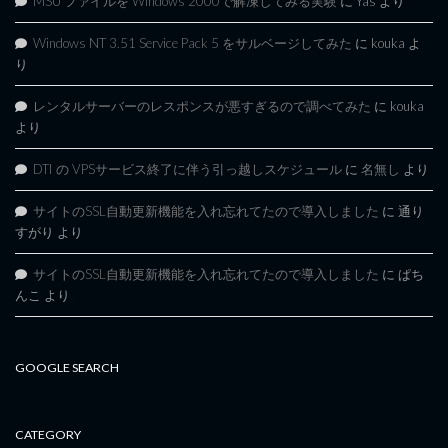
MSU ファイルを Windows 2000で解凍してみる実験
に
Yas
より
Windows NT 3.51 Service Pack 5 をサルベージしてみた
に
kouka
よ
り
レンタルサーバーのレスポンスが悪すぎるので調べてみた
に
kouka
より
DTI の VPSサービス終了に伴う引っ越しスケジュール
に
名無し
より
サイトのSSL自動更新機能を入れ忘れてたので導入しました
に
通り
すがり
より
サイトのSSL自動更新機能を入れ忘れてたので導入しました
に
ぱち
んこ
より
GOOGLE SEARCH
CATEGORY