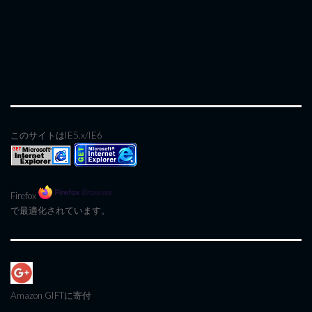
このサイトはIE5.x/IE6
Firefox
で最適化されています。
Amazon GIFT
に寄付