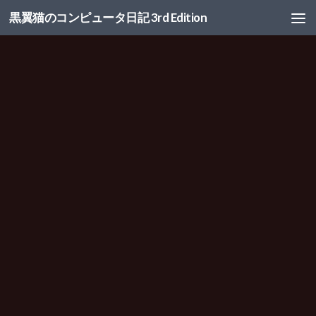
黒翼猫のコンピュータ日記 3rd Edition
コンテンツへスキップ