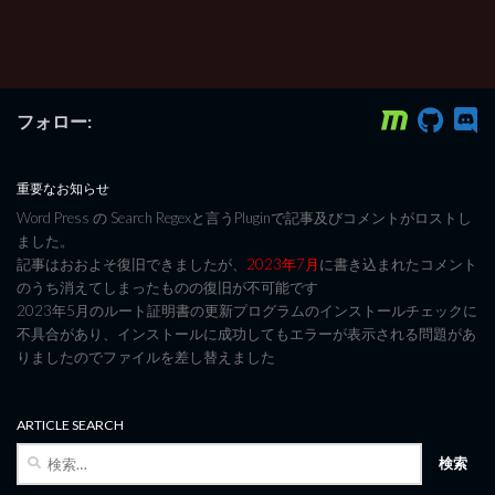
フォロー:
重要なお知らせ
Word Press の Search Regexと言うPluginで記事及びコメントがロストし
ました。
記事はおおよそ復旧できましたが、
2023年7月
に書き込まれたコメント
のうち消えてしまったものの復旧が不可能です
2023年5月のルート証明書の更新プログラムのインストールチェックに
不具合があり、インストールに成功してもエラーが表示される問題があ
りましたのでファイルを差し替えました
ARTICLE SEARCH
検
索: