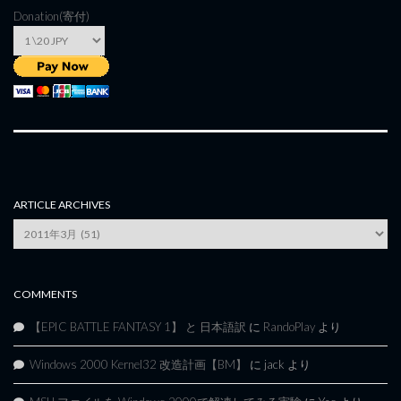
Donation(寄付)
ARTICLE ARCHIVES
Article
Archives
COMMENTS
【EPIC BATTLE FANTASY 1】 と 日本語訳
に
RandoPlay
より
Windows 2000 Kernel32 改造計画【BM】
に
jack
より