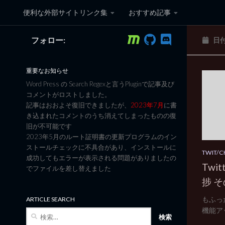
便利な外部サイトリンク集
おすすめ記事
コンテンツへスキップ
フォロー:
日
黒翼猫のコンピュータ日記 3
重要なお知らせ
Word Press の Search Regexと言うPluginで記事及び
コメントがロストしました。
記事はおおよそ復旧できましたが、
2023年7月
に書
き込まれたコメントのうち消えてしまったものの復
旧が不可能です
2023年5月のルート証明書の更新プログラムのイン
ストールチェックに不具合があり、インストールに
TWIT/
成功してもエラーが表示される問題がありましたの
Twit
でファイルを差し替えました
捗 
もふっ
ARTICLE SEARCH
機能アップ
検
索: