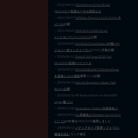
・2012/04/16
MediaPlayer10 for Win2k
(Build4069)拡張カーネル対応など
・2011/10/17
VMWare Playere 3.14/3.15パッチ
v3.14b
公開
・2011/04/23
AMD AHCI/RAID Driver
3.1.1548.155/3.2.1540.53
公開
・2010/09/01
SlimDXとDirectShowLibの複バー
ジョン一括インストーラー
2010/6月版公開
・2010/06/11
DirectX 9.0(June/2010) for
Win2000+拡張Kitリリース
・2010/05/25
Win2000にXACT/XAudio/XInput
を追加しGame強化
更新 v1.4a公開
・2010/04/19
Internet Explorer 6 Bonus Pack
Build 6公開
・2010/03/16 ATI Radeon Driver for Win2000
Legacy版 10.2
・2009/11/02
Dependency Walker 日本語化v2
・2009/09/14
IE6高速化とWindows Script Host
5.7 / 5.8
の中身をMS09-045適用しました
・2009/09/13
メディアタイプ変更ソフト(EISA
構成を読む)
リンク修正