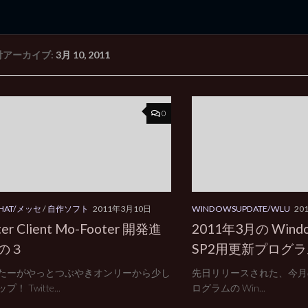
付アーカイブ:
3月 10, 2011
rd Edition
Windows 2000 tunes up blog
0
CHAT/メッセ
/
自作ソフト
2011年3月10日
WINDOWSUPDATE/WLU
20
ter Client Mo-Footer 開発進
2011年3月の Windo
その３
SP2用更新プログ
たーがやっとつぶやきオンリーから少し
先日リリースされた、今月の 
！ Twitte...
ログラムの Win...