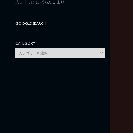
入しました
に
ぱちんこ
より
GOOGLE SEARCH
CATEGORY
category