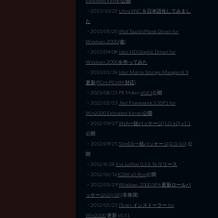
Extended Kernel公開
・2013/10/22
Ultra VNC を日本語化してみまし
た
・2013/05/20
iPod Touch/iPhone Driver for
Windows 2000(改)
・2013/04/08
Intel HD Graphic Driver for
Windows 2000を作ってみた
・2013/01/18
Intel Matrix Storage Manager 8.9
更新(PCH/PCHM 対応)
・2023/08/15 PE Maker
v0.83
公開
・2022/02/13
.Net Framework 3.5SP1 for
Win2000 Extended Kernel公開
・2012/09/27
XNA一括パッケージ(1.0-4.0) v1.1
公開
・2012/09/25
SlimDX一括パッケージ(2.0/4.0)
公
開
・2012/8/28
Ese Lolifox 0.3.8.9a リリース
・2012/06/16
KDW v0.96m
公開
・2012/05/29
Windows 2000 SP4 更新ロールパ
ッケージv2(r18)
(非推奨)
・2012/05/21
iTunes インストーラー for
Win2000
更新 v0.31