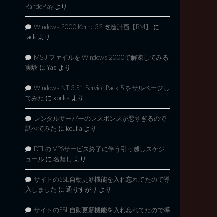
RandoPlay
より
Windows 2000 Kernel32 改造計画【BM】
に
jack
より
MSU ファイルを Windows 2000で解凍してみる
実験
に
Yas
より
Windows NT 3.51 Service Pack 5 をサルベージし
てみた
に
kouka
より
レンタルサーバーのレスポンスが悪すぎるので
調べてみた
に
kouka
より
DTI の VPSサービス終了に伴う引っ越しスケジ
ュール
に
名無し
より
サイトのSSL自動更新機能を入れ忘れてたので導
入しました
に
通りすがり
より
サイトのSSL自動更新機能を入れ忘れてたので導