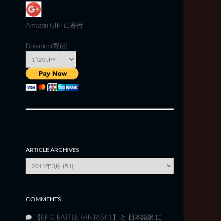
Amazon GIFT
に寄付
Donation(寄付)
ARTICLE ARCHIVES
Article
Archives
COMMENTS
【EPIC BATTLE FANTASY 1】 と 日本語訳
に