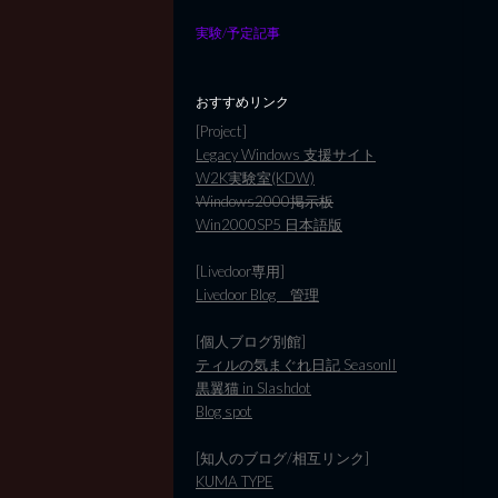
実験/予定記事
おすすめリンク
[Project]
Legacy Windows 支援サイト
W2K実験室(KDW)
Windows2000掲示板
Win2000SP5 日本語版
[Livedoor専用]
Livedoor Blog 管理
[個人ブログ別館]
ティルの気まぐれ日記 SeasonII
黒翼猫 in Slashdot
Blog spot
[知人のブログ/相互リンク]
KUMA TYPE