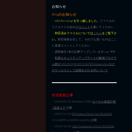
お知らせ
Blogのお知らせ
・
w2k.flxsrv.org を引っ越しました。
ファイルの
リクエストがあれば
コメント
を書いてください
・
対応済みファイルについては
こちら
をご覧下さ
い。
対応依頼を出して、それでも遅いものはここ
に直接コメントしてください
・原則毎日1本の記事アップしています|･ω･)ﾁﾗﾘ
・
私製セキュリティアップデートの解凍プログラ
ム群が HEUR/QVM20.1.0A7B.Malware.Gen など
のウィルスとして誤検出される件について
特別更新記事
・2014/01/15 Windows 2000
カーネル改造計画
/ 拡張コア
公開
・2013/11/10
ATI Radeon Driver for Win2000
13.4 AGPFix+HDMI+mobility 公開
・2013/10/28
.Net Framework 4.0 for Win2000