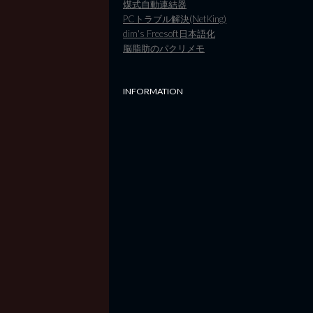
煤式自動連結器
PCトラブル解決(NetKing)
dim's Freesoft日本語化
脳脂肪のパクリメモ
INFORMATION