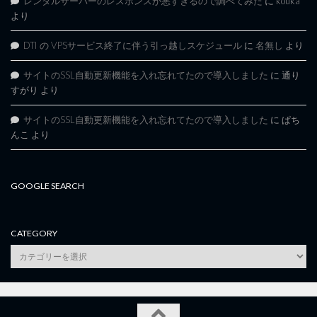
レンタルサーバーのレスポンスが悪すぎるので調べてみた
に
kouka
より
DTI の VPSサービス終了に伴う引っ越しスケジュール
に
名無し
より
サイトのSSL自動更新機能を入れ忘れてたので導入しました
に
通り
すがり
より
サイトのSSL自動更新機能を入れ忘れてたので導入しました
に
ぱち
んこ
より
GOOGLE SEARCH
CATEGORY
category