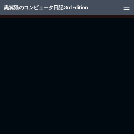
黒翼猫のコンピュータ日記 3rd Edition
コンテンツへスキップ