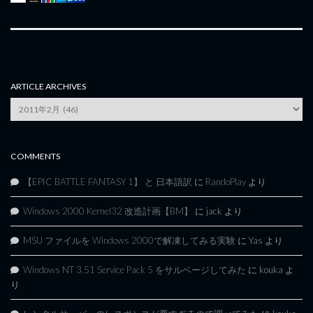
ARTICLE ARCHIVES
Article
Archives
COMMENTS
【EPIC BATTLE FANTASY 1】 と 日本語訳
に
RandoPlay
より
Windows 2000 Kernel32 改造計画【BM】
に
jack
より
MSU ファイルを Windows 2000で解凍してみる実験
に
Yas
より
Windows NT 3.51 Service Pack 5 をサルベージしてみた
に
kouka
よ
り