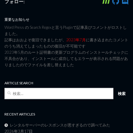
フォロー:
重要なお知らせ
Word Press の Search Regexと言うPluginで記事及びコメントがロストし
ました。
記事はおおよそ復旧できましたが、
2023年7月
に書き込まれたコメント
のうち消えてしまったものの復旧が不可能です
2023年5月のルート証明書の更新プログラムのインストールチェックに
不具合があり、インストールに成功してもエラーが表示される問題があ
りましたのでファイルを差し替えました
ARTICLE SEARCH
検
索:
RECENT ARTICLES
レンタルサーバーのレスポンスが悪すぎるので調べてみた
2026年3月17日