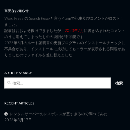
重要なお知らせ
Word Press の Search Regexと言うPluginで記事及びコメントがロストし
ました。
記事はおおよそ復旧できましたが、
2023年7月
に書き込まれたコメント
のうち消えてしまったものの復旧が不可能です
2023年5月のルート証明書の更新プログラムのインストールチェックに
不具合があり、インストールに成功してもエラーが表示される問題があ
りましたのでファイルを差し替えました
ARTICLE SEARCH
検
索:
RECENT ARTICLES
レンタルサーバーのレスポンスが悪すぎるので調べてみた
2026年3月17日