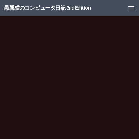
黒翼猫のコンピュータ日記 3rd Edition
コンテンツへスキップ