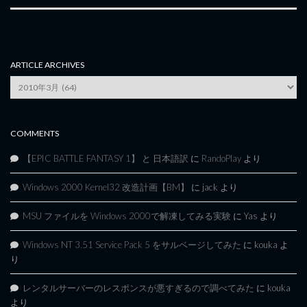
ARTICLE ARCHIVES
Article
Archives
COMMENTS
【EPIC BATTLE FANTASY 1】 と 日本語訳
に
RandoPlay
より
Windows 2000 Kernel32 改造計画【BM】
に
jack
より
MSU ファイルを Windows 2000で解凍してみる実験
に
Yas
より
Windows NT 3.51 Service Pack 5 をサルベージしてみた
に
kouka
よ
り
レンタルサーバーのレスポンスが悪すぎるので調べてみた
に
kouka
より