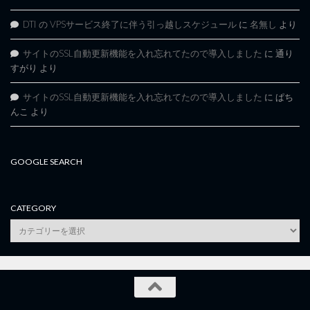
DTI の VPSサービス終了に伴う引っ越しスケジュール
に
名無し
より
サイトのSSL自動更新機能を入れ忘れてたので導入しました
に
通り
すがり
より
サイトのSSL自動更新機能を入れ忘れてたので導入しました
に
ぱち
んこ
より
GOOGLE SEARCH
CATEGORY
category