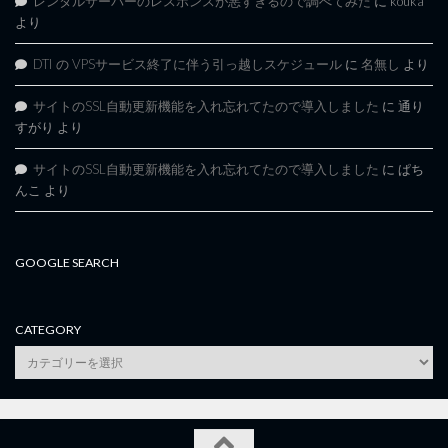
レンタルサーバーのレスポンスが悪すぎるので調べてみた
に
kouka
より
DTI の VPSサービス終了に伴う引っ越しスケジュール
に
名無し
より
サイトのSSL自動更新機能を入れ忘れてたので導入しました
に
通り
すがり
より
サイトのSSL自動更新機能を入れ忘れてたので導入しました
に
ぱち
んこ
より
GOOGLE SEARCH
CATEGORY
category