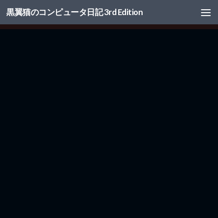
黒翼猫のコンピュータ日記 3rd Edition
コンテンツへスキップ