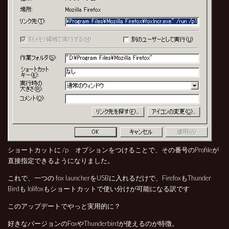
ショートカットに /p オプションをつけることで、その番号のProfileが
直接指定できるようになりました。
これで、一つの fox launcherをUSBに入れるだけで、FirefoxもThunder
Birdも lolifoxもショートカットで使い分けが可能になる訳です
このアップデートでやっと実用的に？
好きなバージョンのFoxやThunderbirdが使えるのが特徴。