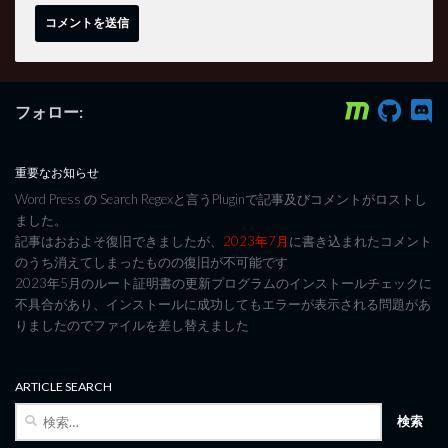
フォロー:
重要なお知らせ
Word Press の Search Regexと言うPluginで記事及びコメントがロストし
ました。
記事はおおよそ復旧できましたが、
2023年7月
に書き込まれたコメント
のうち消えてしまったものの復旧が不可能です
2023年5月のルート証明書の更新プログラムのインストールチェックに
不具合があり、インストールに成功してもエラーが表示される問題があ
りましたのでファイルを差し替えました
ARTICLE SEARCH
検
索: