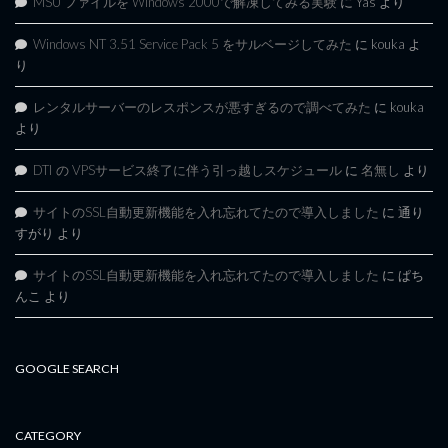
MSU ファイルを Windows 2000で解凍してみる実験
に
Yas
より
Windows NT 3.51 Service Pack 5 をサルベージしてみた
に
kouka
よ
り
レンタルサーバーのレスポンスが悪すぎるので調べてみた
に
kouka
より
DTI の VPSサービス終了に伴う引っ越しスケジュール
に
名無し
より
サイトのSSL自動更新機能を入れ忘れてたので導入しました
に
通り
すがり
より
サイトのSSL自動更新機能を入れ忘れてたので導入しました
に
ぱち
んこ
より
GOOGLE SEARCH
CATEGORY