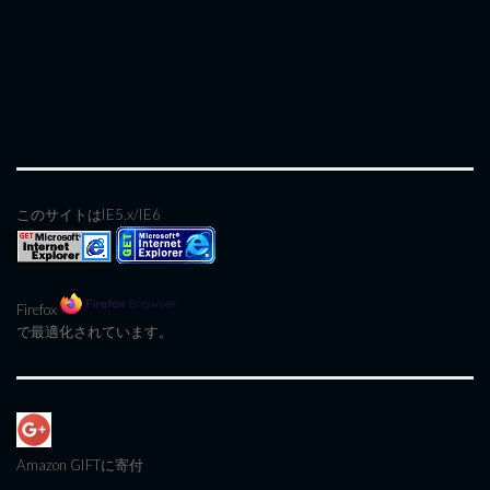
このサイトはIE5.x/IE6
Firefox
で最適化されています。
Amazon GIFT
に寄付