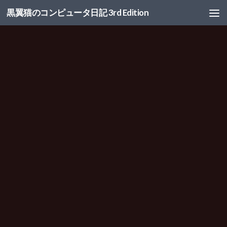
黒翼猫のコンピュータ日記 3rd Edition
コンテンツへスキップ