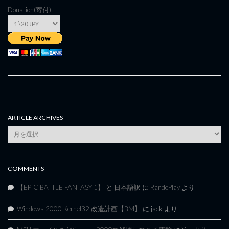
Donation(寄付)
ARTICLE ARCHIVES
Article
Archives
COMMENTS
【EPIC BATTLE FANTASY 1】 と 日本語訳
に
RandoPlay
より
Windows 2000 Kernel32 改造計画【BM】
に
jack
より