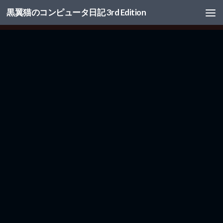
黒翼猫のコンピュータ日記 3rd Edition
コンテンツへスキップ