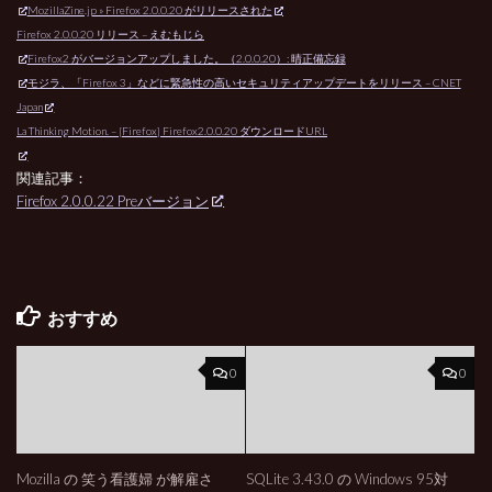
MozillaZine.jp » Firefox 2.0.0.20 がリリースされた
Firefox 2.0.0.20 リリース – えむもじら
Firefox2 がバージョンアップしました。（2.0.0.20）: 晴正備忘録
モジラ、「Firefox 3」などに緊急性の高いセキュリティアップデートをリリース – CNET
Japan
La Thinking Motion. – [Firefox] Firefox2.0.0.20 ダウンロードURL
関連記事：
Firefox 2.0.0.22 Preバージョン
おすすめ
0
0
Mozilla の 笑う看護婦 が解雇さ
SQLite 3.43.0 の Windows 95対