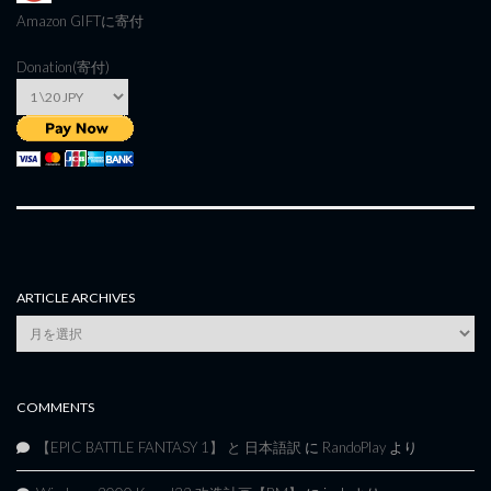
Amazon GIFT
に寄付
Donation(寄付)
ARTICLE ARCHIVES
Article
Archives
COMMENTS
【EPIC BATTLE FANTASY 1】 と 日本語訳
に
RandoPlay
より