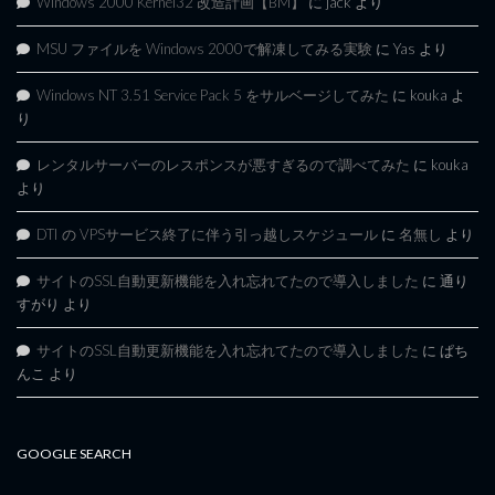
Windows 2000 Kernel32 改造計画【BM】
に
jack
より
MSU ファイルを Windows 2000で解凍してみる実験
に
Yas
より
Windows NT 3.51 Service Pack 5 をサルベージしてみた
に
kouka
よ
り
レンタルサーバーのレスポンスが悪すぎるので調べてみた
に
kouka
より
DTI の VPSサービス終了に伴う引っ越しスケジュール
に
名無し
より
サイトのSSL自動更新機能を入れ忘れてたので導入しました
に
通り
すがり
より
サイトのSSL自動更新機能を入れ忘れてたので導入しました
に
ぱち
んこ
より
GOOGLE SEARCH