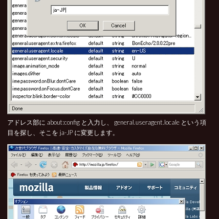
アドレス部に about:config と入力し、 general.useragent.locale という項
目を探し、そこを ja-JP に変更します。