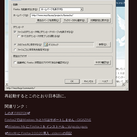
再起動するとこのとおり日本語に。
関連リンク：
しのぎ FIREFOX
Firefox2ではWindows 9xとMEはサポートしません – GIGAZINE
Windows Me に Firefox 3 を インストール：Vulpo da spuro.
Win98 に Firefox 2.0.0.20 導入 – elderrisの日記