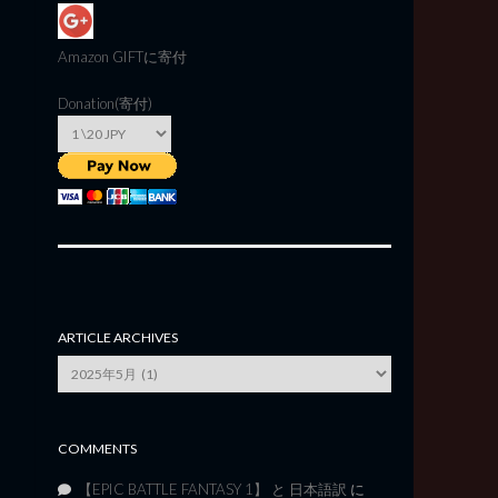
Amazon GIFT
に寄付
Donation(寄付)
ARTICLE ARCHIVES
Article
Archives
COMMENTS
【EPIC BATTLE FANTASY 1】 と 日本語訳
に