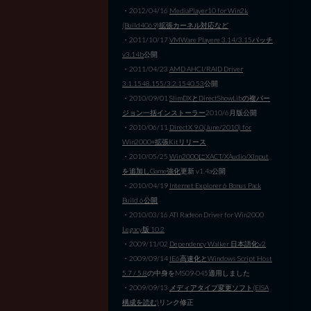
・2012/04/16
MediaPlayer10 for Win2k
(Build4069)拡張カーネル対応など
・2011/10/17
VMWare Playere 3.14/3.15パッチ
v3.14b
公開
・2011/04/23
AMD AHCI/RAID Driver
3.1.1548.155/3.2.1540.53
公開
・2010/09/01
SlimDXとDirectShowLibの複バー
ジョン一括インストーラー
2010/6月版公開
・2010/06/11
DirectX 9.0(June/2010) for
Win2000+拡張Kitリリース
・2010/05/25
Win2000にXACT/XAudio/XInput
を追加しGame強化
更新 v1.4a公開
・2010/04/19
Internet Explorer 6 Bonus Pack
Build 6公開
・2010/03/16 ATI Radeon Driver for Win2000
Legacy版 10.2
・2009/11/02
Dependency Walker 日本語化v2
・2009/09/14
IE6高速化とWindows Script Host
5.7 / 5.8
の中身をMS09-045適用しました
・2009/09/13
メディアタイプ変更ソフト(EISA
構成を読む)
リンク修正