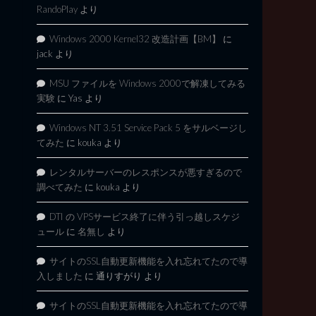
RandoPlay
より
Windows 2000 Kernel32 改造計画【BM】
に
jack
より
MSU ファイルを Windows 2000で解凍してみる
実験
に
Yas
より
Windows NT 3.51 Service Pack 5 をサルベージし
てみた
に
kouka
より
レンタルサーバーのレスポンスが悪すぎるので
調べてみた
に
kouka
より
DTI の VPSサービス終了に伴う引っ越しスケジ
ュール
に
名無し
より
サイトのSSL自動更新機能を入れ忘れてたので導
入しました
に
通りすがり
より
サイトのSSL自動更新機能を入れ忘れてたので導