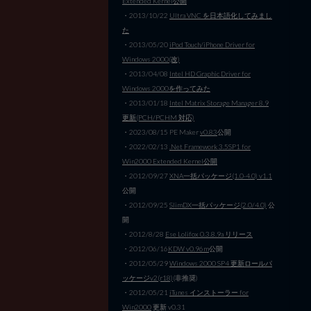
Extended Kernel公開
・2013/10/22
Ultra VNC を日本語化してみまし
た
・2013/05/20
iPod Touch/iPhone Driver for
Windows 2000(改)
・2013/04/08
Intel HD Graphic Driver for
Windows 2000を作ってみた
・2013/01/18
Intel Matrix Storage Manager 8.9
更新(PCH/PCHM 対応)
・2023/08/15 PE Maker
v0.83
公開
・2022/02/13
.Net Framework 3.5SP1 for
Win2000 Extended Kernel公開
・2012/09/27
XNA一括パッケージ(1.0-4.0) v1.1
公開
・2012/09/25
SlimDX一括パッケージ(2.0/4.0)
公
開
・2012/8/28
Ese Lolifox 0.3.8.9a リリース
・2012/06/16
KDW v0.96m
公開
・2012/05/29
Windows 2000 SP4 更新ロールパ
ッケージv2(r18)
(非推奨)
・2012/05/21
iTunes インストーラー for
Win2000
更新 v0.31