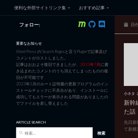
便利な外部サイトリンク集
おすすめ記事
コンテンツへスキップ
フォロー:
日
黒翼猫のコンピュータ日記 3
重要なお知らせ
Word Press の Search Regexと言うPluginで記事及び
コメントがロストしました。
記事はおおよそ復旧できましたが、
2023年7月
に書
き込まれたコメントのうち消えてしまったものの復
旧が不可能です
2023年5月のルート証明書の更新プログラムのイン
ストールチェックに不具合があり、インストールに
小ネタ
成功してもエラーが表示される問題がありましたの
新幹
でファイルを差し替えました
た話
先日新
ARTICLE SEARCH
て新横
検
索: