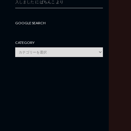
入しました
に
ぱちんこ
より
GOOGLE SEARCH
CATEGORY
category