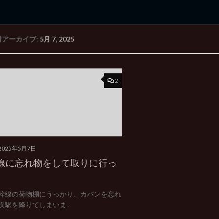
付アーカイブ:
5月 7, 2025
rd Edition
Windows 2000 tunes up blog
2
2025年5月7日
線に忘れ物をして取りに行っ
幹線の荷物棚にうっかり、カバンを忘れ
浜駅を降りてしまいま...