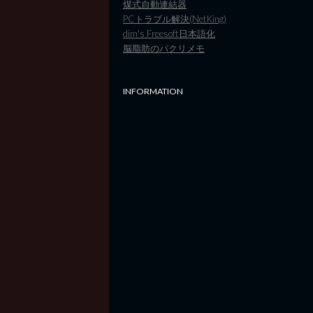
煤式自動連結器
PCトラブル解決(NetKing)
dim's Freesoft日本語化
脳脂肪のパクリメモ
INFORMATION