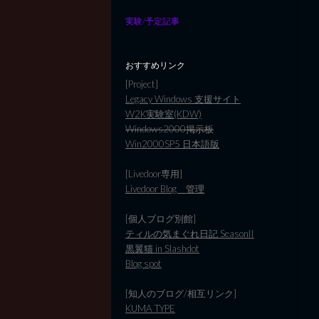
実験/予定記事
おすすめリンク
[Project]
Legacy Windows 支援サイト
W2K実験室(KDW)
Windows2000掲示板
Win2000SP5 日本語版
[Livedoor専用]
Livedoor Blog 管理
[個人ブログ別館]
ティルの気まぐれ日記 SeasonII
黒翼猫 in Slashdot
Blog spot
[知人のブログ/相互リンク]
KUMA TYPE