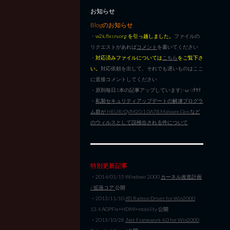
お知らせ
Blogのお知らせ
・
w2k.flxsrv.org を引っ越しました。
ファイルの
リクエストがあれば
コメント
を書いてください
・
対応済みファイルについては
こちら
をご覧下さ
い。
対応依頼を出して、それでも遅いものはここ
に直接コメントしてください
・原則毎日1本の記事アップしています|･ω･)ﾁﾗﾘ
・
私製セキュリティアップデートの解凍プログラ
ム群が HEUR/QVM20.1.0A7B.Malware.Gen など
のウィルスとして誤検出される件について
特別更新記事
・2014/01/15 Windows 2000
カーネル改造計画
/ 拡張コア
公開
・2013/11/10
ATI Radeon Driver for Win2000
13.4 AGPFix+HDMI+mobility 公開
・2013/10/28
.Net Framework 4.0 for Win2000