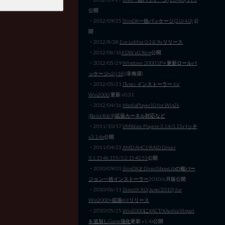
公開
・2012/09/25
SlimDX一括パッケージ(2.0/4.0)
公
開
・2012/8/28
Ese Lolifox 0.3.8.9a リリース
・2012/06/16
KDW v0.96m
公開
・2012/05/29
Windows 2000 SP4 更新ロールパ
ッケージv2(r18)
(非推奨)
・2012/05/21
iTunes インストーラー for
Win2000
更新 v0.31
・2012/04/16
MediaPlayer10 for Win2k
(Build4069)拡張カーネル対応など
・2011/10/17
VMWare Playere 3.14/3.15パッチ
v3.14b
公開
・2011/04/23
AMD AHCI/RAID Driver
3.1.1548.155/3.2.1540.53
公開
・2010/09/01
SlimDXとDirectShowLibの複バー
ジョン一括インストーラー
2010/6月版公開
・2010/06/11
DirectX 9.0(June/2010) for
Win2000+拡張Kitリリース
・2010/05/25
Win2000にXACT/XAudio/XInput
を追加しGame強化
更新 v1.4a公開