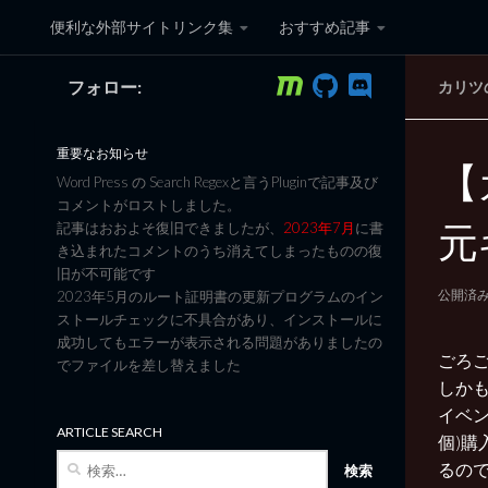
便利な外部サイトリンク集
おすすめ記事
コンテンツへスキップ
フォロー:
カリツ
黒翼猫のコンピュータ日記 3
重要なお知らせ
【
Word Press の Search Regexと言うPluginで記事及び
コメントがロストしました。
元
記事はおおよそ復旧できましたが、
2023年7月
に書
き込まれたコメントのうち消えてしまったものの復
旧が不可能です
公開済
2023年5月のルート証明書の更新プログラムのイン
ストールチェックに不具合があり、インストールに
成功してもエラーが表示される問題がありましたの
ごろ
でファイルを差し替えました
しか
イベン
ARTICLE SEARCH
個)購
検
るので、
索: