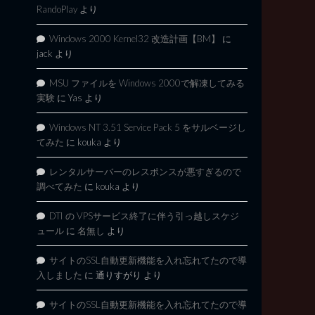
RandoPlay
より
Windows 2000 Kernel32 改造計画【BM】
に
jack
より
MSU ファイルを Windows 2000で解凍してみる
実験
に
Yas
より
Windows NT 3.51 Service Pack 5 をサルベージし
てみた
に
kouka
より
レンタルサーバーのレスポンスが悪すぎるので
調べてみた
に
kouka
より
DTI の VPSサービス終了に伴う引っ越しスケジ
ュール
に
名無し
より
サイトのSSL自動更新機能を入れ忘れてたので導
入しました
に
通りすがり
より
サイトのSSL自動更新機能を入れ忘れてたので導