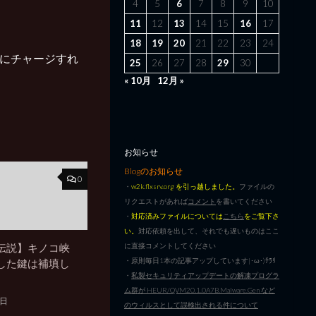
4
5
6
7
8
9
10
11
12
13
14
15
16
17
18
19
20
21
22
23
24
内にチャージすれ
25
26
27
28
29
30
« 10月
12月 »
お知らせ
Blogのお知らせ
0
・
w2k.flxsrv.org を引っ越しました。
ファイルの
リクエストがあれば
コメント
を書いてください
・
対応済みファイルについては
こちら
をご覧下さ
い。
対応依頼を出して、それでも遅いものはここ
伝説】キノコ峡
に直接コメントしてください
・原則毎日1本の記事アップしています|･ω･)ﾁﾗﾘ
した鍵は補填し
・
私製セキュリティアップデートの解凍プログラ
ム群が HEUR/QVM20.1.0A7B.Malware.Gen など
8日
のウィルスとして誤検出される件について