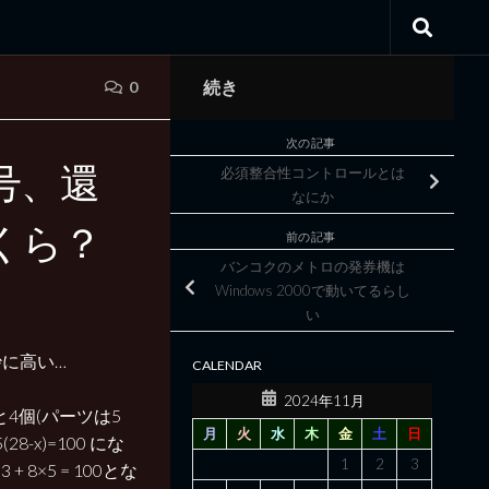
続き
0
次の記事
号、還
必須整合性コントロールとは
なにか
くら？
前の記事
バンコクのメトロの発券機は
Windows 2000で動いてるらし
い
に高い…
CALENDAR
2024年11月
4個(パーツは5
月
火
水
木
金
土
日
-x)=100 にな
1
2
3
 8×5 = 100とな