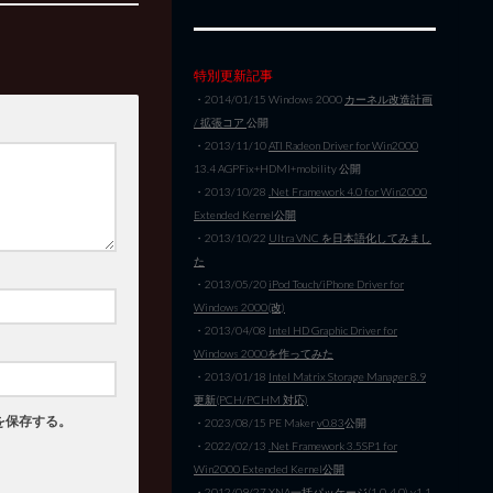
特別更新記事
・2014/01/15 Windows 2000
カーネル改造計画
/ 拡張コア
公開
・2013/11/10
ATI Radeon Driver for Win2000
13.4 AGPFix+HDMI+mobility 公開
・2013/10/28
.Net Framework 4.0 for Win2000
Extended Kernel公開
・2013/10/22
Ultra VNC を日本語化してみまし
た
・2013/05/20
iPod Touch/iPhone Driver for
Windows 2000(改)
・2013/04/08
Intel HD Graphic Driver for
Windows 2000を作ってみた
・2013/01/18
Intel Matrix Storage Manager 8.9
更新(PCH/PCHM 対応)
を保存する。
・2023/08/15 PE Maker
v0.83
公開
・2022/02/13
.Net Framework 3.5SP1 for
Win2000 Extended Kernel公開
・2012/09/27
XNA一括パッケージ(1.0-4.0) v1.1