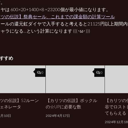
す。
ヤは 600×20+1400×8 =23200個が最小値になります。
リツの伝説】祭典セール、これまでの課金額の計算ツール
ールの還元虹ダイヤで入手すると考えると21125円以上期間
ャラになる…という計算になります (((･ω･)))
すすめ
0
0
ツの伝説】S2ルーン
【カリツの伝説】ポックル
【カリツの
ェネレータ
の☆UPに必要な数
谷でロスト
てもらえる
4月10日
2024年4月17日
2024年12月1