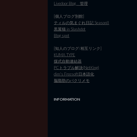
Livedoor Blog 管理
[個人ブログ別館]
ティルの気まぐれ日記 SeasonII
黒翼猫 in Slashdot
Blog spot
[知人のブログ/相互リンク]
KUMA TYPE
煤式自動連結器
PCトラブル解決(NetKing)
dim's Freesoft日本語化
脳脂肪のパクリメモ
INFORMATION