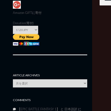
Amazon GIFT
に寄付
Donation(寄付)
ARTICLE ARCHIVES
Article
Archives
COMMENTS
【EPIC BATTLE FANTASY 1】 と 日本語訳
に