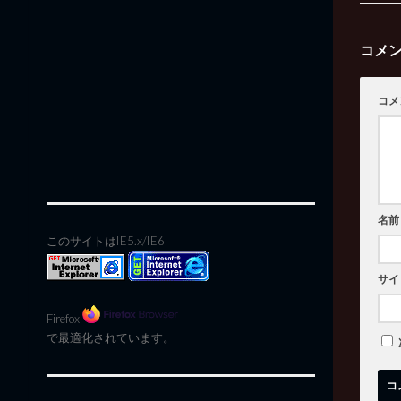
コメ
コメ
名前
このサイトはIE5.x/IE6
サイ
Firefox
で最適化されています。