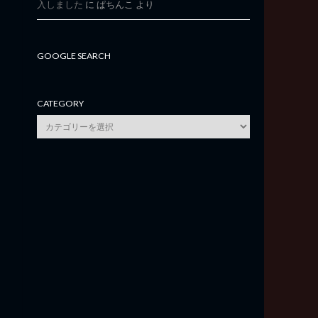
入しました
に
ぱちんこ
より
GOOGLE SEARCH
CATEGORY
category