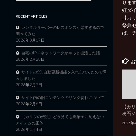
りま
虹ダイ
RECENT ARTICLES
【カ
祭典セ
レンタルサーバーのレスポンスが悪すぎるので
ば、チ
調べてみた
2026年3月17日
自宅のIPv4ネットワークがやっと復活した話
2026年2月28日
お
サイトのSSL自動更新機能を入れ忘れてたので導
入しました
2026年2月7日
サイト内の旧コンテンツのリンク切れについて
2026年2月6日
【カリ
秘石ジ
【カリツの伝説】どう見ても綿菓子に見えない
2025年
アイテムの正体
2026年1月4日