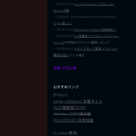
・2010/04/19
Internet Explorer 6 Bonus Pack
Build 6公開
・2010/03/16 ATI Radeon Driver for Win2000
Legacy版 10.2
・2009/11/02
Dependency Walker 日本語化v2
・2009/09/14
IE6高速化とWindows Script Host
5.7 / 5.8
の中身をMS09-045適用しました
・2009/09/13
メディアタイプ変更ソフト(EISA
構成を読む)
リンク修正
実験/予定記事
おすすめリンク
[Project]
Legacy Windows 支援サイト
W2K実験室(KDW)
Windows2000掲示板
Win2000SP5 日本語版
[Livedoor専用]