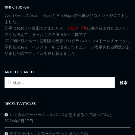
重要なお知らせ
Word Press の Search Regexと言うPluginで記事及びコメントがロストし
ました。
記事はおおよそ復旧できましたが、
2023年7月
に書き込まれたコメント
のうち消えてしまったものの復旧が不可能です
2023年5月のルート証明書の更新プログラムのインストールチェックに
不具合があり、インストールに成功してもエラーが表示される問題があ
りましたのでファイルを差し替えました
ARTICLE SEARCH
検
索:
RECENT ARTICLES
レンタルサーバーのレスポンスが悪すぎるので調べてみた
2026年3月17日
自宅のIPv4ネットワークがやっと復活した話