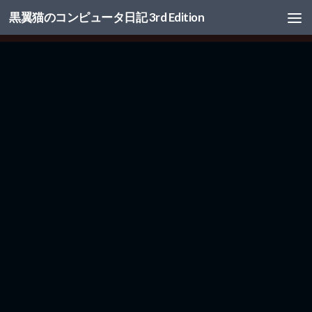
黒翼猫のコンピュータ日記 3rd Edition
コンテンツへスキップ