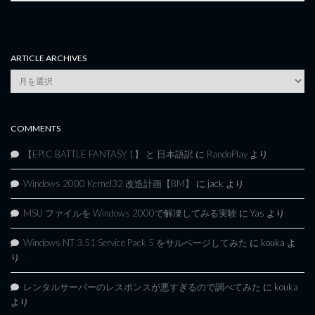
ARTICLE ARCHIVES
Article
Archives
COMMENTS
【EPIC BATTLE FANTASY 1】 と 日本語訳
に
RandoPlay
より
Windows 2000 Kernel32 改造計画【BM】
に
jack
より
MSU ファイルを Windows 2000で解凍してみる実験
に
Yas
より
Windows NT 3.51 Service Pack 5 をサルベージしてみた
に
kouka
よ
り
レンタルサーバーのレスポンスが悪すぎるので調べてみた
に
kouka
より