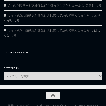
DTI の VPSサービス終了に伴う引っ越しスケジュール
に
名無し
より
サイトのSSL自動更新機能を入れ忘れてたので導入しました
に
通り
すがり
より
サイトのSSL自動更新機能を入れ忘れてたので導入しました
に
ぱち
んこ
より
GOOGLE SEARCH
CATEGORY
category
黒翼猫のコンピュータ日記 3rd Edition © 2026. All Rights Reserved.