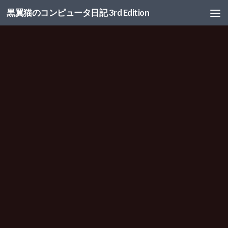
黒翼猫のコンピュータ日記 3rd Edition
コンテンツへスキップ