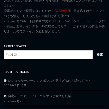
Word Press の Search Regexと言うPluginで記事及びコメントがロストし
ました。
記事はおおよそ復旧できましたが、
2023年7月
に書き込まれたコメント
のうち消えてしまったものの復旧が不可能です
2023年5月のルート証明書の更新プログラムのインストールチェックに
不具合があり、インストールに成功してもエラーが表示される問題があ
りましたのでファイルを差し替えました
ARTICLE SEARCH
検
索:
RECENT ARTICLES
レンタルサーバーのレスポンスが悪すぎるので調べてみた
2026年3月17日
自宅のIPv4ネットワークがやっと復活した話
2026年2月28日