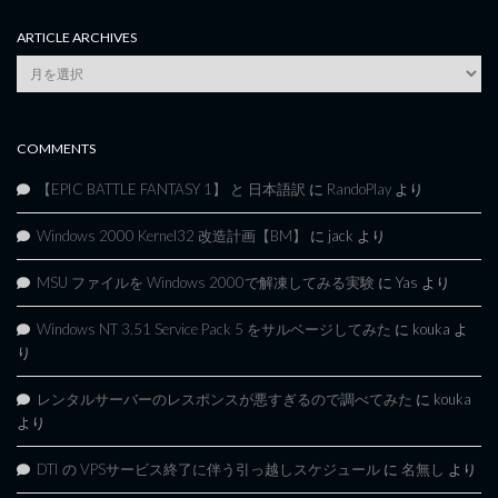
ARTICLE ARCHIVES
Article
Archives
COMMENTS
【EPIC BATTLE FANTASY 1】 と 日本語訳
に
RandoPlay
より
Windows 2000 Kernel32 改造計画【BM】
に
jack
より
MSU ファイルを Windows 2000で解凍してみる実験
に
Yas
より
Windows NT 3.51 Service Pack 5 をサルベージしてみた
に
kouka
よ
り
レンタルサーバーのレスポンスが悪すぎるので調べてみた
に
kouka
より
DTI の VPSサービス終了に伴う引っ越しスケジュール
に
名無し
より