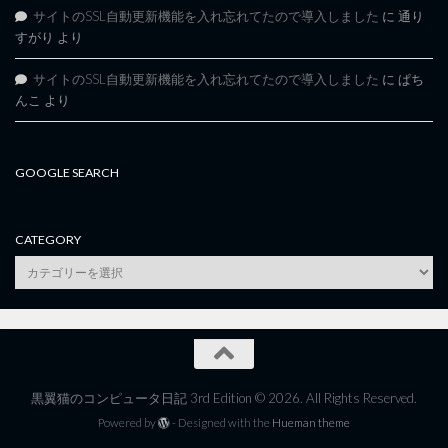
サイトのSSL自動更新機能を入れ忘れてたので導入しました
に
通り
すがり
より
サイトのSSL自動更新機能を入れ忘れてたので導入しました
に
ぱち
んこ
より
GOOGLE SEARCH
CATEGORY
category
黒翼猫のコンピュータ日記 3rd Edition © 2026. All Rights Reserved.
Powered by
- Designed with the
Hueman theme