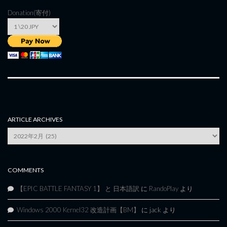
Donation(寄付)
ARTICLE ARCHIVES
Article
Archives
COMMENTS
【EPIC BATTLE FANTASY 1】 と 日本語訳
に
RandoPlay
より
Windows 2000 Kernel32 改造計画【BM】
に
jack
より