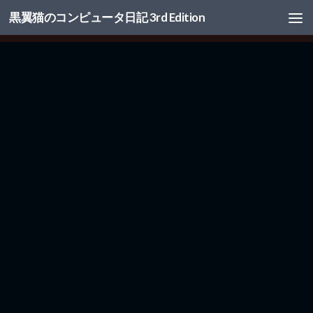
黒翼猫のコンピュータ日記 3rd Edition
コンテンツへスキップ