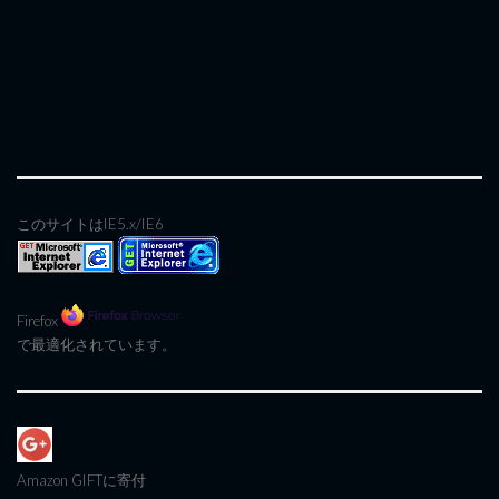
このサイトはIE5.x/IE6
Firefox
で最適化されています。
Amazon GIFT
に寄付