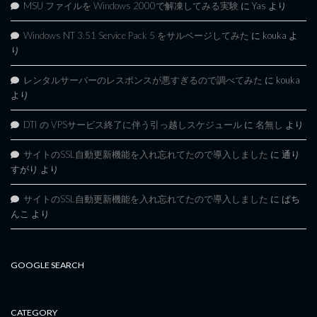
MSU ファイルを Windows 2000で解凍してみる実験
に
Yas
より
Windows NT 3.51 Service Pack 5 をサルベージしてみた
に
kouka
よ
り
レンタルサーバーのレスポンスが悪すぎるので調べてみた
に
kouka
より
DTI の VPSサービス終了に伴う引っ越しスケジュール
に
名無し
より
サイトのSSL自動更新機能を入れ忘れてたので導入しました
に
通り
すがり
より
サイトのSSL自動更新機能を入れ忘れてたので導入しました
に
ぱち
んこ
より
GOOGLE SEARCH
CATEGORY