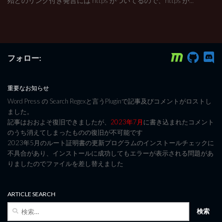
殆どのリンク付き発言には https がついてるので、https が...
フォロー:
重要なお知らせ
Word Press の Search Regexと言うPluginで記事及びコメントがロストし
ました。
記事はおおよそ復旧できましたが、
2023年7月
に書き込まれたコメント
のうち消えてしまったものの復旧が不可能です
2023年5月のルート証明書の更新プログラムのインストールチェックに
不具合があり、インストールに成功してもエラーが表示される問題があ
りましたのでファイルを差し替えました
ARTICLE SEARCH
検
索: