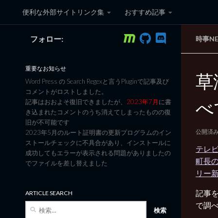
便利な外部サイトリンク集
おすすめ記事
コンテンツへスキップ
フォロー:
時事N
黒翼猫のコンピュータ日記 3
重要なお知らせ
草
Word Press の Search Regexと言うPluginで記事及び
コメントがロストしました。
べ
記事はおおよそ復旧できましたが、
2023年7月
に書
き込まれたコメントのうち消えてしまったものの復
旧が不可能です
公開済
2023年5月のルート証明書の更新プログラムのイン
ストールチェックに不具合があり、インストールに
テレビ
成功してもエラーが表示される問題がありましたの
町長
でファイルを差し替えました
リー新潮
記事
ARTICLE SEARCH
で調
検
索: