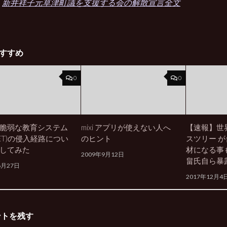
新井祥子元草津町議を支援する会の解散宣言全文
すすめ
0
0
脆弱な教育システム
mixi アプリが使えない人へ
【速報】世
-NET)の侵入経路につい
のヒント
スツリー 
してみた
材になる事
2009年9月12日
畠氏自ら暴
6月27日
2017年12月4
ントを残す