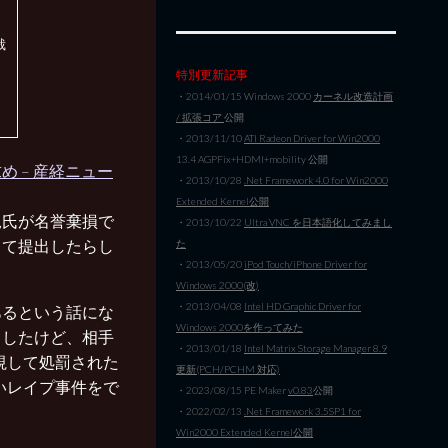
裁
特別更新記事
・2014/01/15 Windows 2000
カーネル改造計画
/ 拡張コア
公開
・2013/11/10
ATI Radeon Driver for Win2000
13.4 AGPFix+HDMI+mobility 公開
 – 産経ニュー
・2013/10/28
.Net Framework 4.0 for Win2000
Extended Kernel公開
児氏が名誉棄損で
・2013/10/22
Ultra VNC を日本語化してみまし
して提出したらし
た
・2013/05/20
iPod Touch/iPhone Driver for
Windows 2000(改)
・2013/04/08
Intel HD Graphic Driver for
あるという話にな
Windows 2000を作ってみた
としたけど、相手
・2013/01/18
Intel Matrix Storage Manager 8.9
視して処罰された
更新(PCH/PCHM 対応)
いレイプ事件をで
・2023/08/15 PE Maker
v0.83
公開
・2022/02/13
.Net Framework 3.5SP1 for
Win2000 Extended Kernel公開