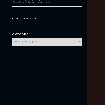
入しました
に
ぱちんこ
より
GOOGLE SEARCH
CATEGORY
category