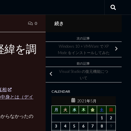
続き
0
次の記事
経緯を調
Windows 10 + VMWare で XP
Mode をインストールしてみた
前の記事
Visual Studio の復元機能につ
いて
真相
CALENDAR
の中身とは（デイ
2021年5月
月
火
水
木
金
土
日
わからなかったの
1
2
3
4
5
6
7
8
9