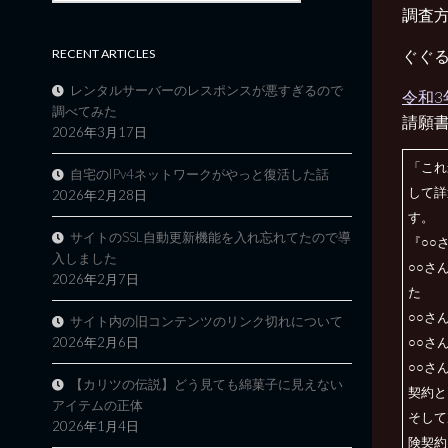
調査
ぐぐる
RECENT ARTICLES
レンタルサーバーのレスポンスが悪すぎるので
令和
調べてみた
請願書
2026年3月17日
「これ
自宅のIPv4ネットワークがやっと復活した話
して詳
2026年2月28日
す。
サイトのSSL自動更新機能を入れ忘れてたので導
『○○
入しました
○○さ
2026年2月7日
た
○○さ
サイト内の旧コンテンツのリンク切れについて
2026年2月6日
○○さ
○○さ
【カリツの伝説】どう見ても綿菓子に見えない
契約と
アイテムの正体
そして
2026年1月4日
険契約