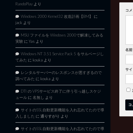
RandoPlay
より
コメ
Windows 2000 Kernel32 改造計画【BM】
に
jack
より
MSU ファイルを Windows 2000で解凍してみる
実験
に
Yas
より
名前
Windows NT 3.51 Service Pack 5 をサルベージし
てみた
に
kouka
より
サイ
レンタルサーバーのレスポンスが悪すぎるので
調べてみた
に
kouka
より
DTI の VPSサービス終了に伴う引っ越しスケジ
ュール
に
名無し
より
サイトのSSL自動更新機能を入れ忘れてたので導
入しました
に
通りすがり
より
サイトのSSL自動更新機能を入れ忘れてたので導