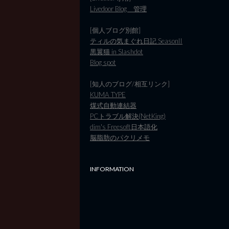
Livedoor Blog 管理
[個人ブログ別館]
ティルの気まぐれ日記 SeasonII
黒翼猫 in Slashdot
Blog spot
[知人のブログ/相互リンク]
KUMA TYPE
煤式自動連結器
PCトラブル解決(NetKing)
dim's Freesoft日本語化
脳脂肪のパクリメモ
INFORMATION