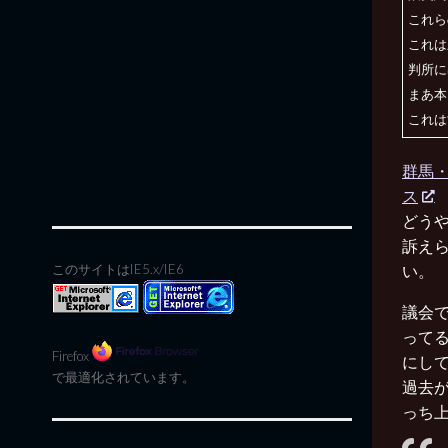
これら
これは
判所に
まあ本
これは
群馬・
ス
どう
訴え
い。
このサイトはIE5.x/IE6
議会
って
Firefox
にし
で最適化されています。
過去
っち上