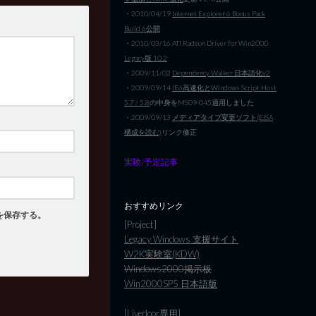
・2010/04/19
Internet Explorer 6 Bonus Pack
Build 6公開
・2010/03/16 ATI Radeon Driver for Win2000
Legacy版 10.2
・2009/11/02
Dependency Walker 日本語化v2
・2009/09/14
IE6高速化とWindows Script Host
5.7 / 5.8
の中身をMS09-045適用しました
・2009/09/13
メディアタイプ変更ソフト(EISA
構成を読む)
リンク修正
実験/予定記事
おすすめリンク
を保存する。
[Project]
Legacy Windows 支援サイト
W2K実験室(KDW)
Windows2000掲示板
Win2000SP5 日本語版
[Livedoor専用]