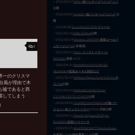
・2012/09/27
XNA一括パッケージ(1.0-4.0) v1.1
公開
・2012/09/25
SlimDX一括パッケージ(2.0/4.0)
公
開
・2012/8/28
Ese Lolifox 0.3.8.9a リリース
・2012/06/16
KDW v0.96m
公開
・2012/05/29
Windows 2000 SP4 更新ロールパ
ッケージv2(r18)
(非推奨)
0
・2012/05/21
iTunes インストーラー for
Win2000
更新 v0.31
・2012/04/16
MediaPlayer10 for Win2k
(Build4069)拡張カーネル対応など
界一のクリスマ
・2011/10/17
VMWare Playere 3.14/3.15パッチ
が台風が理由で木
v3.14b
公開
も嘘であると西
・2011/04/23
AMD AHCI/RAID Driver
露してしまう
3.1.1548.155/3.2.1540.53
公開
・2010/09/01
SlimDXとDirectShowLibの複バー
日
ジョン一括インストーラー
2010/6月版公開
・2010/06/11
DirectX 9.0(June/2010) for
Win2000+拡張Kitリリース
・2010/05/25
Win2000にXACT/XAudio/XInput
を追加しGame強化
更新 v1.4a公開