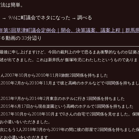
方法は簡単。
 → 9/6に町議会でネタになった → 調べる
3年第5回草津町議会定例会｜開会、決算議案、議案上程｜群馬
６動画の 33分辺り
最後に申し上げますけど、今回の裁判上の中で恐るまあ衝撃的なものが証拠
述が出てきました。これは新井氏が 飯塚玲児にわたしたというものでありま
さん2007年10月から2010年11月B旅館2回関係を持ちました
ん2010年2月から2010年11月まで彼と高崎のホテルなどで4回関係を持ちま
ん2013年9月から2014年2月東京のホテルに行き1回関係を持ちました
ん2015年6月17日から現在楽園という高崎のホテルで1回関係を持ちました
ん2017年10月から2018年10月までBさんの自宅で2回関係を見せました。保
お小遣いをいただきました。
次にもう1人2018年3月から2019年の間に彼の部屋で2回関係を持ちました
とお小遣いをいただきます