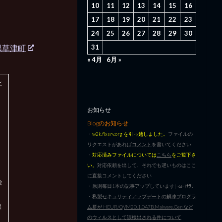
10
11
12
13
14
15
16
17
18
19
20
21
22
23
24
25
26
27
28
29
30
県草津町
31
« 4月
6月 »
と
お知らせ
Blogのお知らせ
し
・
w2k.flxsrv.org を引っ越しました。
ファイルの
リクエストがあれば
コメント
を書いてください
・
対応済みファイルについては
こちら
をご覧下さ
い。
対応依頼を出して、それでも遅いものはここ
に直接コメントしてください
険
・原則毎日1本の記事アップしています|･ω･)ﾁﾗﾘ
・
私製セキュリティアップデートの解凍プログラ
保
ム群が HEUR/QVM20.1.0A7B.Malware.Gen など
のウィルスとして誤検出される件について