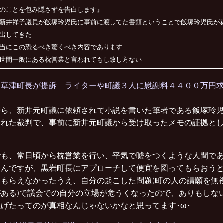
のことを包み隠さずを告白します』
新井祥子議員が飯塚玲児氏に事前に渡してた書類ということで飯塚玲児氏が
出してきた
当にこの恐るべき驚くべき内容であります
世間一般にある枕営業と言われてもし致し方ない
草津町長が提訴 ライターや町議３人に慰謝料４４００万円求め
やら、新井元町議に依頼されて小説を書いた筆者である飯塚玲
られた裁判で、事前に新井元町議から受け取ったメモの証拠と
でも、常日頃から枕営業を行い、平気で嘘をつくような人間で
るんですが、黒岩町長にアプローチして便宜を図ってもらおう
てもらえなかったうえ、自分の起こした問題(町の人の請願を無
がある)で議会での自分の立場が危うくなったので、ありもしな
げたってのが真相なんじゃないかなと思ってます･ω･