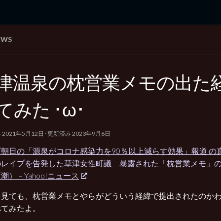
EWS
rd Edition
Windows 2000 tunes up blog
津温泉の枕営業メモの出た
てみた ･ω･
み
2021年5月12日
· 更新済み
2023年9月6日
朝日の「源泉がコロナ感染力を90％以上減らす効果」報道 の
のレイプを告発した草津女性町議 暴露された「枕営業メモ」
） – Yahoo!ニュース
を見ても、枕営業メモとやらがどういう経緯で提出されたのか
べてみたよ。