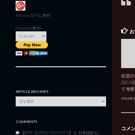
Amazon GIFT
に寄付
Donation(寄付)
お
佐賀の
(SEI
て考察
ARTICLE ARCHIVES
2016年
Article
Archives
COMMENTS
コメ
【EPIC BATTLE FANTASY 1】 と 日本語訳
に