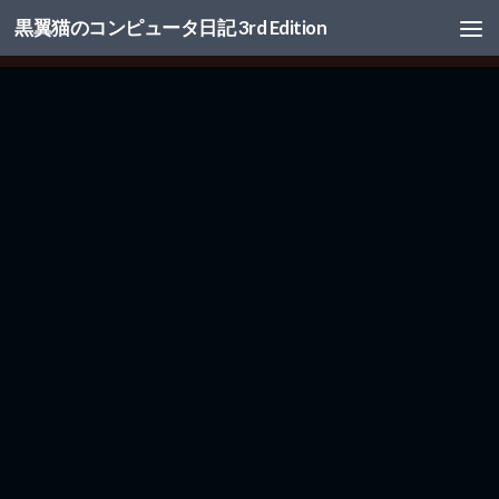
黒翼猫のコンピュータ日記 3rd Edition
コンテンツへスキップ