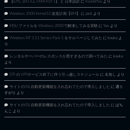
【EPIC BATTLE FANTASY 1】 と 日本語訳
に
RandoPlay
より
Windows 2000 Kernel32 改造計画【BM】
に
jack
より
MSU ファイルを Windows 2000で解凍してみる実験
に
Yas
より
Windows NT 3.51 Service Pack 5 をサルベージしてみた
に
kouka
よ
り
レンタルサーバーのレスポンスが悪すぎるので調べてみた
に
kouka
より
DTI の VPSサービス終了に伴う引っ越しスケジュール
に
名無し
より
サイトのSSL自動更新機能を入れ忘れてたので導入しました
に
通り
すがり
より
サイトのSSL自動更新機能を入れ忘れてたので導入しました
に
ぱち
んこ
より