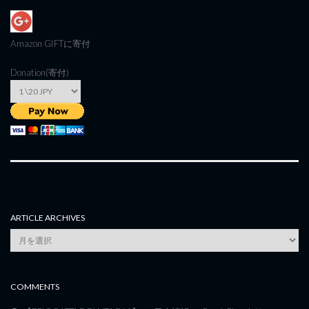
Amazon GIFT
に寄付
Donation(寄付)
ARTICLE ARCHIVES
Article
Archives
COMMENTS