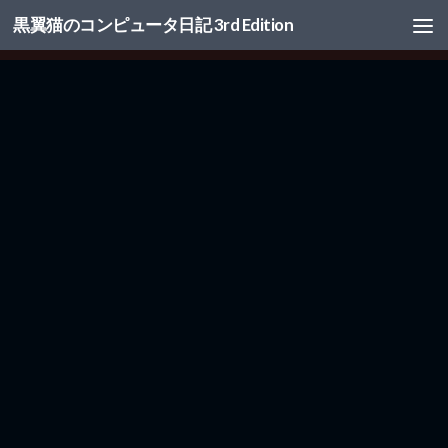
黒翼猫のコンピュータ日記 3rd Edition
コンテンツへスキップ