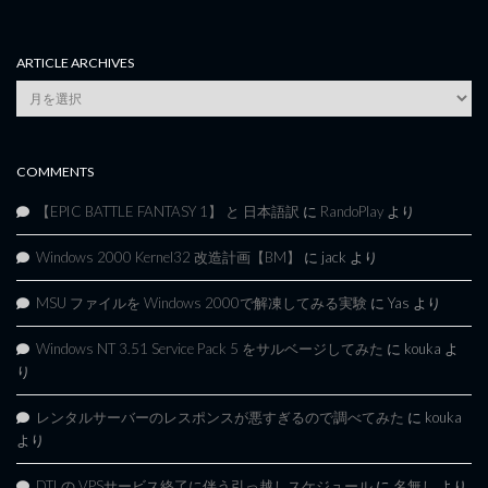
ARTICLE ARCHIVES
Article
Archives
COMMENTS
【EPIC BATTLE FANTASY 1】 と 日本語訳
に
RandoPlay
より
Windows 2000 Kernel32 改造計画【BM】
に
jack
より
MSU ファイルを Windows 2000で解凍してみる実験
に
Yas
より
Windows NT 3.51 Service Pack 5 をサルベージしてみた
に
kouka
よ
り
レンタルサーバーのレスポンスが悪すぎるので調べてみた
に
kouka
より
DTI の VPSサービス終了に伴う引っ越しスケジュール
に
名無し
より