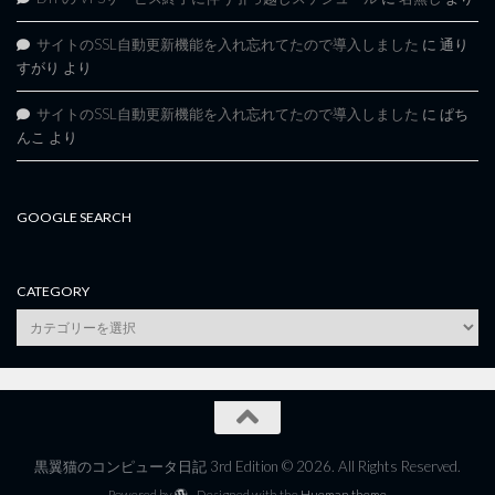
サイトのSSL自動更新機能を入れ忘れてたので導入しました
に
通り
すがり
より
サイトのSSL自動更新機能を入れ忘れてたので導入しました
に
ぱち
んこ
より
GOOGLE SEARCH
CATEGORY
category
黒翼猫のコンピュータ日記 3rd Edition © 2026. All Rights Reserved.
Powered by
- Designed with the
Hueman theme