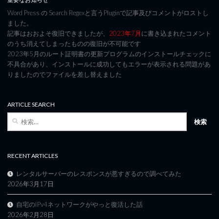
Word Press の Search Regexと言うPluginで記事及びコメントがロストし
ました。
記事はおおよそ復旧できましたが、
2023年7月
に書き込まれたコメント
のうち消えてしまったものの復旧が不可能です
2023年5月のルート証明書の更新プログラムのインストールチェックに
不具合があり、インストールに成功してもエラーが表示される問題があ
りましたのでファイルを差し替えました
ARTICLE SEARCH
検
索:
RECENT ARTICLES
レンタルサーバーのレスポンスが悪すぎるので調べてみた
2026年3月17日
自宅のIPv4ネットワークがやっと復活した話
2026年2月28日