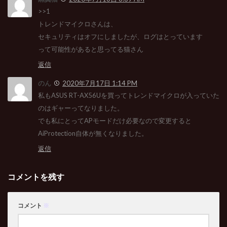
>>1
トレンドマイクロさんは、
セキュリティはオフにしましたが、ログはとっています
って可能性があると思ってる猫さん
返信
のん
2020年7月17日 1:14 PM
私もASUS RT-AX56Uを買ってトレンドマイクロが入っていた
のはギャーってなりました。
でも私にとってAPモードだけ必要なので変更すると
AiProtection自体が無くなりました。
返信
コメントを残す
コメント
※