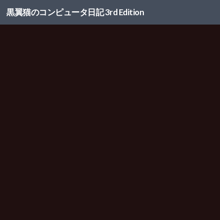
黒翼猫のコンピュータ日記 3rd Edition
コンテンツへスキップ