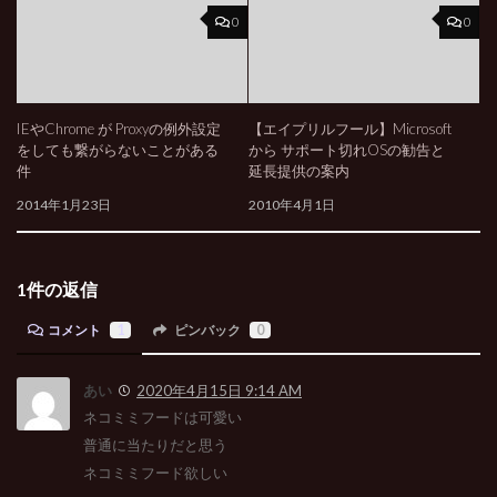
0
0
IEやChrome が Proxyの例外設定
【エイプリルフール】Microsoft
をしても繋がらないことがある
から サポート切れOSの勧告と
件
延長提供の案内
2014年1月23日
2010年4月1日
1件の返信
コメント
1
ピンバック
0
あい
2020年4月15日 9:14 AM
ネコミミフードは可愛い
普通に当たりだと思う
ネコミミフード欲しい