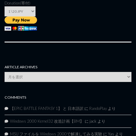
Donation(寄付)
ARTICLE ARCHIVES
Article
Archives
COMMENTS
【EPIC BATTLE FANTASY 1】 と 日本語訳
に
RandoPlay
より
Windows 2000 Kernel32 改造計画【BM】
に
jack
より
MSU ファイルを Windows 2000で解凍してみる実験
に
Yas
より