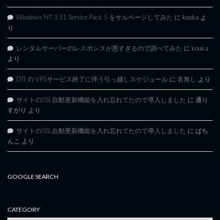
Windows NT 3.51 Service Pack 5 をサルベージしてみた
に
kouka
よ
り
レンタルサーバーのレスポンスが悪すぎるので調べてみた
に
kouka
より
DTI の VPSサービス終了に伴う引っ越しスケジュール
に
名無し
より
サイトのSSL自動更新機能を入れ忘れてたので導入しました
に
通り
すがり
より
サイトのSSL自動更新機能を入れ忘れてたので導入しました
に
ぱち
んこ
より
GOOGLE SEARCH
CATEGORY