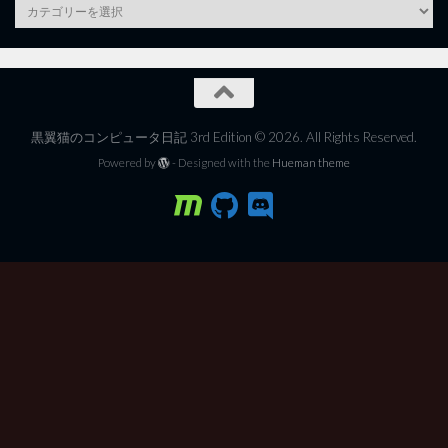
category
黒翼猫のコンピュータ日記 3rd Edition © 2026. All Rights Reserved.
Powered by
- Designed with the
Hueman theme