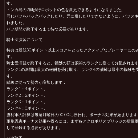
す。
トンカ島の2脚歩行ロボットの色を変更できるようになりました。
同じバフをバックパックしたり、元に戻したりできないように、バフス
れました。
バフ期間が終了するまで待つ必要があります。
騎士団演習について
特典は最低30ポイント以上スコアをとったアクティブなプレーヤーにの
す。
騎士団演習が終了すると、報酬の額は派閥のランクに従って分配されま
ランク1の派閥は最大の報酬を受け取り、ランク4の派閥は最小の報酬を
す。
階級に従って勢力が増加します：
ランク1：4ポイント。
ランク2：2ポイント。
ランク3：1ポイント。
ランク4：0ポイント。
勝利軍の計算は毎週月曜日の00:00に行われ、ボーナス効果が始まります
軍別恩恵ボーナス効果を得るには、まず各アクロポリスブリッジの所属
して登録する必要があります。
バグ修正