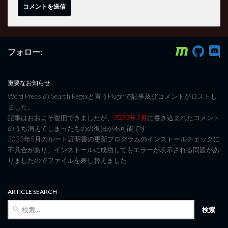
フォロー:
重要なお知らせ
Word Press の Search Regexと言うPluginで記事及びコメントがロストし
ました。
記事はおおよそ復旧できましたが、
2023年7月
に書き込まれたコメント
のうち消えてしまったものの復旧が不可能です
2023年5月のルート証明書の更新プログラムのインストールチェックに
不具合があり、インストールに成功してもエラーが表示される問題があ
りましたのでファイルを差し替えました
ARTICLE SEARCH
検
索: