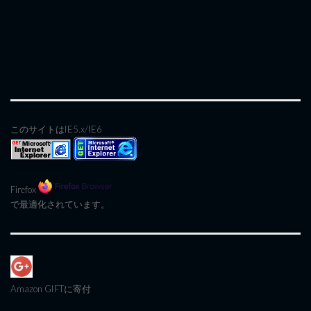
このサイトはIE5.x/IE6
Firefox
で最適化されています。
Amazon GIFT
に寄付