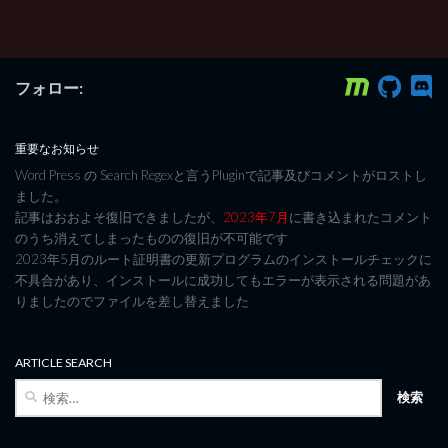
フォロー:
重要なお知らせ
Word Press の Search Regexと言うPluginで記事及びコメントがロストし
ました。
記事はおおよそ復旧できましたが、
2023年7月
に書き込まれたコメント
のうち消えてしまったものの復旧が不可能です
2023年5月のルート証明書の更新プログラムのインストールチェックに
不具合があり、インストールに成功してもエラーが表示される問題があ
りましたのでファイルを差し替えました
ARTICLE SEARCH
検
索: