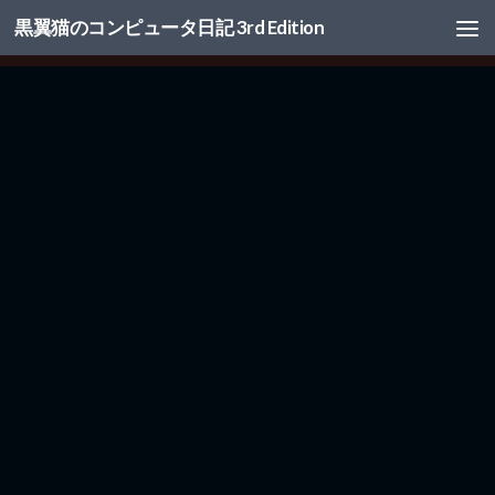
黒翼猫のコンピュータ日記 3rd Edition
コンテンツへスキップ