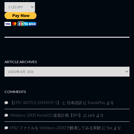
ARTICLE ARCHIVES
Article
Archives
COMMENTS
【EPIC BATTLE FANTASY 1】 と 日本語訳
に
RandoPlay
より
Windows 2000 Kernel32 改造計画【BM】
に
jack
より
MSU ファイルを Windows 2000で解凍してみる実験
に
Yas
より