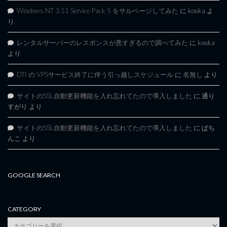
Windows NT 3.51 Service Pack 5 をサルベージしてみた
に
kouka
よ
り
レンタルサーバーのレスポンスが悪すぎるので調べてみた
に
kouka
より
DTI の VPSサービス終了に伴う引っ越しスケジュール
に
名無し
より
サイトのSSL自動更新機能を入れ忘れてたので導入しました
に
通り
すがり
より
サイトのSSL自動更新機能を入れ忘れてたので導入しました
に
ぱち
んこ
より
GOOGLE SEARCH
CATEGORY
category