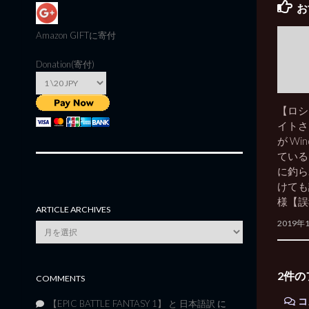
お
Amazon GIFT
に寄付
Donation(寄付)
【ロシ
イトさ
が Wi
ている
に釣ら
けても
様【誤
ARTICLE ARCHIVES
2019年
Article
Archives
2件の
COMMENTS
コ
【EPIC BATTLE FANTASY 1】 と 日本語訳
に