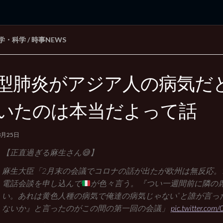
学・科学
/
時事NEWS
rd Edition
Windows 2000 tunes up blog
型肺炎がアジア人の病気だ
いたのは本当だよって話
3月25日
【正直過ぎる麻生さん😅】
麻生大臣「2月末の会議でコロナの話が出たが欧州は無反応。1
電話会談を申し込んで
が色々言う。『つい一週間前に隣の席
い。あれは黄色人種の病気で俺達の病気じゃない”と誰が言っ
ないか』と言ったのがこの間の第一回の会議」
pic.twitter.co