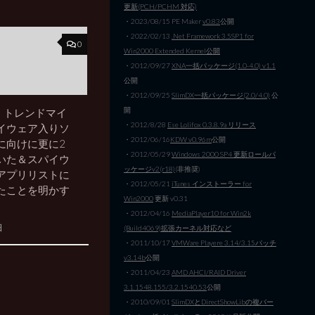
更新(PCH/PCHM 対応)
・2023/08/15 PE Maker
v0.83
公開
・2022/02/13
.Net Framework 3.5SP1 for
0
Win2000 Extended Kernel公開
・2012/09/27
XNA一括パッケージ(1.0-4.0) v1.1
公開
・2012/09/25
SlimDX一括パッケージ(2.0/4.0)
公
開
re】トレンドマイ
・2012/8/28
Ese Lolifox 0.3.8.9a リリース
イウェア入りソ
・2012/06/16
KDW v0.96m
公開
に向けに更に2
・2012/05/29
Windows 2000 SP4 更新ロールパ
いた＆スパイウ
ッケージv2(r18)
(非推奨)
アプリリストに
・2012/05/21
iTunes インストーラー for
たことを明かす
Win2000
更新 v0.31
・2012/04/16
MediaPlayer10 for Win2k
日
(Build4069)拡張カーネル対応など
・2011/10/17
VMWare Playere 3.14/3.15パッチ
v3.14b
公開
・2011/04/23
AMD AHCI/RAID Driver
3.1.1548.155/3.2.1540.53
公開
・2010/09/01
SlimDXとDirectShowLibの複バー