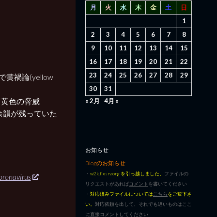
月
火
水
木
金
土
日
1
2
3
4
5
6
7
8
9
10
11
12
13
14
15
16
17
18
19
20
21
22
23
24
25
26
27
28
29
論(yellow
30
31
「黄色の脅威
« 2月
4月 »
も、余韻が残っていた
お知らせ
Blogのお知らせ
・
w2k.flxsrv.org を引っ越しました。
ファイルの
ronavirus
リクエストがあれば
コメント
を書いてください
・
対応済みファイルについては
こちら
をご覧下さ
い。
対応依頼を出して、それでも遅いものはここ
に直接コメントしてください