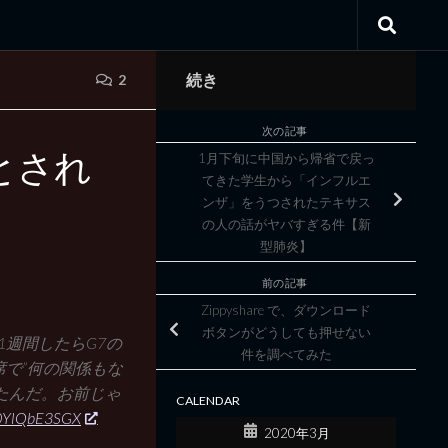
続き
2
次の記事
とされ
1月下旬に中国から帰省で戻っ
てきた学生から「インフルエ
ンザ」をうつされたテキサス
の人の話がヤバすぎる件【新
型肺炎】
前の記事
Zippyshare で、ダウンロード
ボタンがどうしても押せない
週間したらG7の
件を調べてみた
で”何の関係もな
たんだ。お前じゃ
CALENDAR
m/0YlQbE3SGX
2020年3月