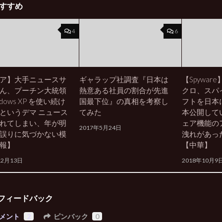
すすめ
4
6
ア】大手ニュースサ
ギャラップ社調査『日本は
【Spywa
ん、プーチン大統領
熱意ある社員の割合が先進
クロ、スパ
ndows XP を使い続け
国最下位』の真相を考察し
フトを日本
というデマ ニュース
てみた
本公開して
れてしまい、年が明
ェア機能の
2017年5月24日
誤りに気づかない模
洩れがあっ
報】
【中華】
12月13日
2018年10月9
フィードバック
メント
2
ピンバック
0