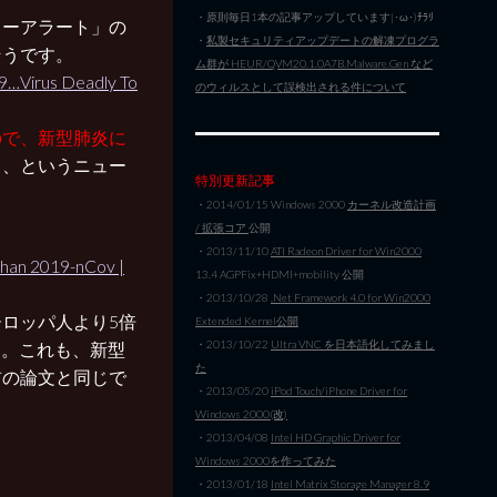
・原則毎日1本の記事アップしています|･ω･)ﾁﾗﾘ
ローアラート」の
・
私製セキュリティアップデートの解凍プログラ
そうです。
ム群が HEUR/QVM20.1.0A7B.Malware.Gen など
9…Virus Deadly To
のウィルスとして誤検出される件について
ので、新型肺炎に
る、というニュー
特別更新記事
・2014/01/15 Windows 2000
カーネル改造計画
/ 拡張コア
公開
・2013/11/10
ATI Radeon Driver for Win2000
Wuhan 2019-nCov |
13.4 AGPFix+HDMI+mobility 公開
・2013/10/28
.Net Framework 4.0 for Win2000
ロッパ人より5倍
Extended Kernel公開
・2013/10/22
Ultra VNC を日本語化してみまし
す。これも、新型
た
前の論文と同じで
・2013/05/20
iPod Touch/iPhone Driver for
Windows 2000(改)
・2013/04/08
Intel HD Graphic Driver for
Windows 2000を作ってみた
・2013/01/18
Intel Matrix Storage Manager 8.9