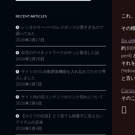
これ
RECENT ARTICLES
レンタルサーバーのレスポンスが悪すぎるので
その
調べてみた
Be vig
2026年3月17日
約10
自宅のIPv4ネットワークがやっと復活した話
per
2026年2月28日
それ
(Ye
サイトのSSL自動更新機能を入れ忘れてたので導
と言
入しました
2026年2月7日
Corona
サイト内の旧コンテンツのリンク切れについて
その
2026年2月6日
【カリツの伝説】どう見ても綿菓子に見えない
アイテムの正体
2026年1月4日