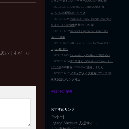
ジョン一括インストーラー
2010/6月版公開
・2010/06/11
DirectX 9.0(June/2010) for
Win2000+拡張Kitリリース
・2010/05/25
Win2000にXACT/XAudio/XInput
を追加しGame強化
更新 v1.4a公開
・2010/04/19
Internet Explorer 6 Bonus Pack
Build 6公開
・2010/03/16 ATI Radeon Driver for Win2000
Legacy版 10.2
思いますが・ω・
・2009/11/02
Dependency Walker 日本語化v2
・2009/09/14
IE6高速化とWindows Script Host
5.7 / 5.8
の中身をMS09-045適用しました
・2009/09/13
メディアタイプ変更ソフト(EISA
構成を読む)
リンク修正
実験/予定記事
おすすめリンク
[Project]
Legacy Windows 支援サイト
W2K実験室(KDW)