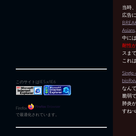
当時
広告
BREAKI
Asians
中に
耐性
スま
これ
Single
bioRxi
このサイトはIE5.x/IE6
なん
脆弱
肺炎
Firefox
すね･
で最適化されています。