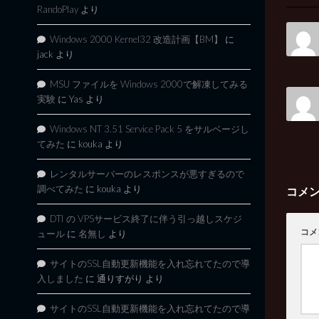
RandoPlay
より
Windows 2000 Kernel32 改造計画【BM】
に
jack
より
MSU ファイルを Windows 2000で解凍してみる
実験
に
Yas
より
Windows NT 3.51 Service Pack 5 をサルベージし
てみた
に
kouka
より
レンタルサーバーのレスポンスが悪すぎるので
調べてみた
に
kouka
より
コメ
DTI の VPSサービス終了に伴う引っ越しスケジ
コメ
ュール
に
名無し
より
サイトのSSL自動更新機能を入れ忘れてたので導
入しました
に
通りすがり
より
サイトのSSL自動更新機能を入れ忘れてたので導