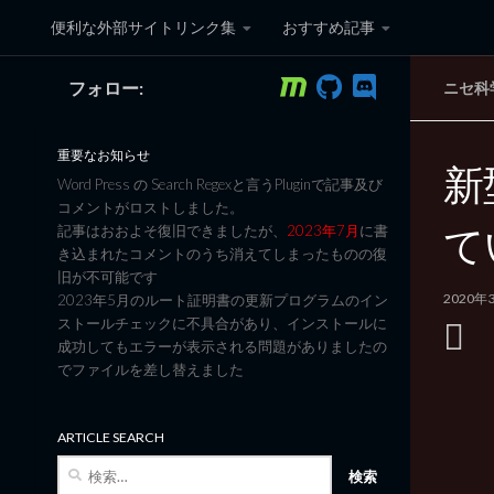
便利な外部サイトリンク集
おすすめ記事
コンテンツへスキップ
フォロー:
ニセ科
黒翼猫のコンピュータ日記 3
重要なお知らせ
新
Word Press の Search Regexと言うPluginで記事及び
コメントがロストしました。
て
記事はおおよそ復旧できましたが、
2023年7月
に書
き込まれたコメントのうち消えてしまったものの復
旧が不可能です
2020年
2023年5月のルート証明書の更新プログラムのイン
ストールチェックに不具合があり、インストールに
成功してもエラーが表示される問題がありましたの
でファイルを差し替えました
ARTICLE SEARCH
検
索: