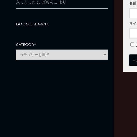
入しました
に
ぱちんこ
より
名前
サイ
GOOGLE SEARCH
CATEGORY
category