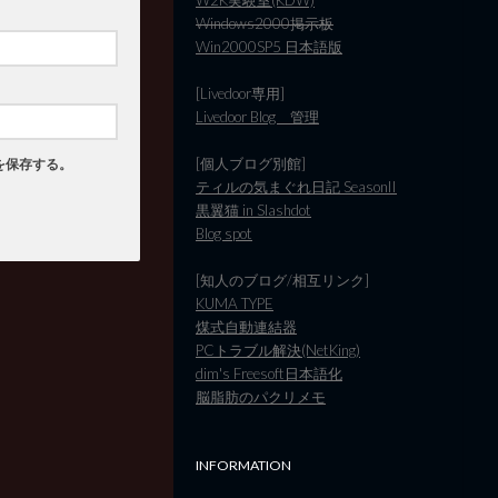
Windows2000掲示板
Win2000SP5 日本語版
[Livedoor専用]
Livedoor Blog 管理
[個人ブログ別館]
を保存する。
ティルの気まぐれ日記 SeasonII
黒翼猫 in Slashdot
Blog spot
[知人のブログ/相互リンク]
KUMA TYPE
煤式自動連結器
PCトラブル解決(NetKing)
dim's Freesoft日本語化
脳脂肪のパクリメモ
INFORMATION