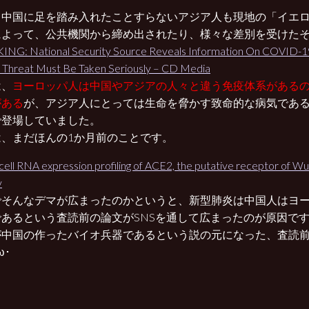
、中国に足を踏み入れたことすらないアジア人も現地の「イエ
によって、公共機関から締め出されたり、様々な差別を受けた
NG: National Security Source Reveals Information On COVID-1
, Threat Must Be Taken Seriously – CD Media
は、
ヨーロッパ人は中国やアジアの人々と違う免疫体系がある
がある
が、アジア人にとっては生命を脅かす致命的な病気であ
で登場していました。
は、まだほんの1か月前のことです。
-cell RNA expression profiling of ACE2, the putative receptor of 
v
でそんなデマが広まったのかというと、新型肺炎は中国人はヨー
であるという査読前の論文がSNSを通して広まったのが原因で
が中国の作ったバイオ兵器であるという説の元になった、査読
ω･