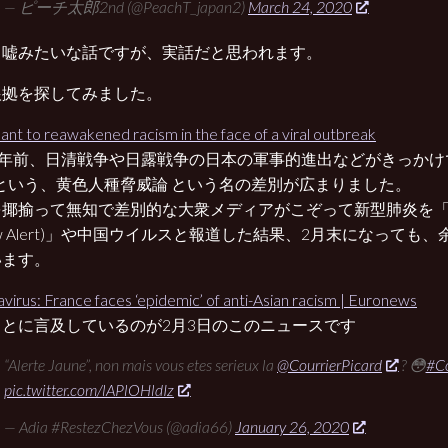
— ピーチ太郎2nd (@PeachT_japan2)
March 24, 2020
、嘘みたいな話ですが、実話だと思われます。
根拠を探してみました。
ilant to reawakened racism in the face of a viral outbreak
0年前、日清戦争や日露戦争の日本の軍事的進出などがきっかけで黄禍
il) という、黄色人種脅威論 という名の差別が広まりました。
を揶揄って無知で差別的な大衆メディアがこぞって新型肺炎を
llow Alert)」や中国ウイルスと報道した結果、2月末になって
います。
virus: France faces ‘epidemic’ of anti-Asian racism | Euronews
ことに言及しているのが2月3日のこのニュースです
“Alerte Jaune”, non mais vous etes serieux la
@CourrierPicard
? 😳
#Co
pic.twitter.com/lAPlOHldIz
— Adia #RestezChezVous (@adia66)
January 26, 2020