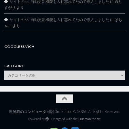
サイトのSSL自動更新機能を入れ忘れてたので導入しました
に
通り
すがり
より
サイトのSSL自動更新機能を入れ忘れてたので導入しました
に
ぱち
んこ
より
GOOGLE SEARCH
CATEGORY
category
黒翼猫のコンピュータ日記 3rd Edition © 2026. All Rights Reserved.
Powered by
- Designed with the
Hueman theme