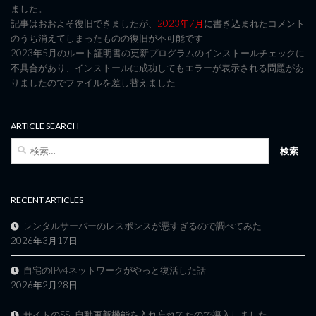
ました。
記事はおおよそ復旧できましたが、
2023年7月
に書き込まれたコメント
のうち消えてしまったものの復旧が不可能です
2023年5月のルート証明書の更新プログラムのインストールチェックに
不具合があり、インストールに成功してもエラーが表示される問題があ
りましたのでファイルを差し替えました
ARTICLE SEARCH
検
索:
RECENT ARTICLES
レンタルサーバーのレスポンスが悪すぎるので調べてみた
2026年3月17日
自宅のIPv4ネットワークがやっと復活した話
2026年2月28日
サイトのSSL自動更新機能を入れ忘れてたので導入しました