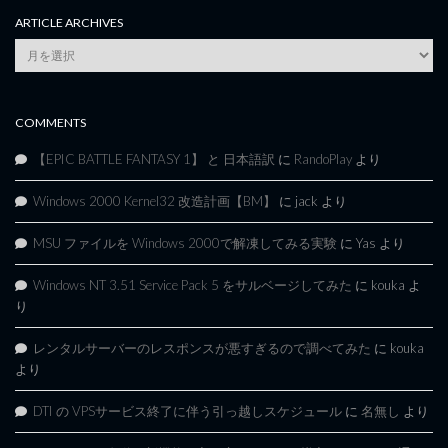
ARTICLE ARCHIVES
Article
Archives
COMMENTS
【EPIC BATTLE FANTASY 1】 と 日本語訳
に
RandoPlay
より
Windows 2000 Kernel32 改造計画【BM】
に
jack
より
MSU ファイルを Windows 2000で解凍してみる実験
に
Yas
より
Windows NT 3.51 Service Pack 5 をサルベージしてみた
に
kouka
よ
り
レンタルサーバーのレスポンスが悪すぎるので調べてみた
に
kouka
より
DTI の VPSサービス終了に伴う引っ越しスケジュール
に
名無し
より