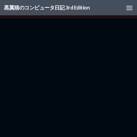
黒翼猫のコンピュータ日記 3rd Edition
コンテンツへスキップ