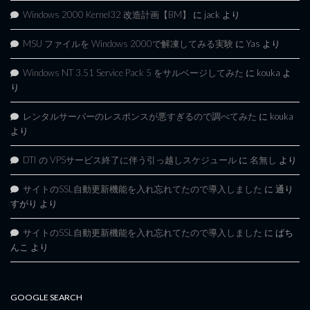
Windows 2000 Kernel32 改造計画【BM】
に
jack
より
MSU ファイルを Windows 2000で解凍してみる実験
に
Yas
より
Windows NT 3.51 Service Pack 5 をサルベージしてみた
に
kouka
よ
り
レンタルサーバーのレスポンスが悪すぎるので調べてみた
に
kouka
より
DTI の VPSサービス終了に伴う引っ越しスケジュール
に
名無し
より
サイトのSSL自動更新機能を入れ忘れてたので導入しました
に
通り
すがり
より
サイトのSSL自動更新機能を入れ忘れてたので導入しました
に
ぱち
んこ
より
GOOGLE SEARCH