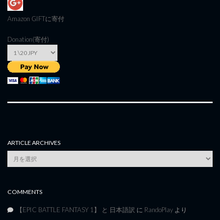
Amazon GIFT
に寄付
Donation(寄付)
ARTICLE ARCHIVES
Article
Archives
COMMENTS
【EPIC BATTLE FANTASY 1】 と 日本語訳
に
RandoPlay
より