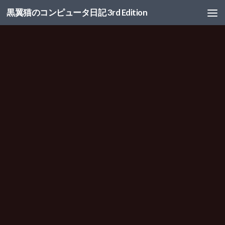
黒翼猫のコンピュータ日記 3rd Edition
コンテンツへスキップ