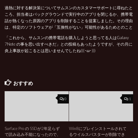
過熱に対する解決策についてサムスンのカスタマーサポートに尋ねたと
ころ、担当者はバックグラウンドで実行中のアプリを閉じるか、携帯電
話が熱くなった原因のアプリを削除することを提案しました。その理由
は、特定のソフトウェアが「互換性がない」可能性があるためとのこと
「これから、サムスンの携帯電話を購入しようと思ってる人はGalaxy
7Note の事を思い出すべきだ」との投稿もあったようですが、その月に
炎上事故が起こるとは思いませんでしたね(((･ω･)))
おすすめ
0
1
Surface Pro の SSDが2年足らず
Win8にプレインストールされて
で読み込み不能になったので、
るウイルスバスターが削除でき