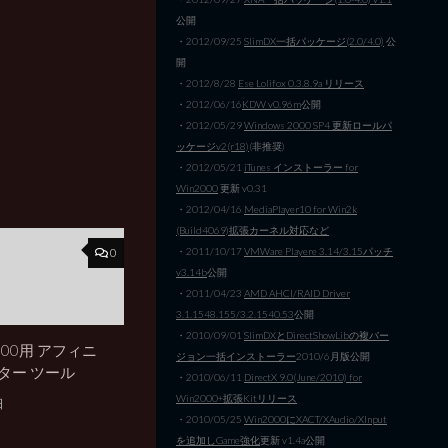
公開
・2012/09/25
SlimDX一括パッケージ(2.0/4.0)
公
開
・2012/8/28
Ese Lolifox 0.3.8.9a リリース
・2012/06/16
KDW v0.96m
公開
・2012/05/29
Windows 2000 SP4 更新ロールパ
ッケージv2(r18)
(非推奨)
・2012/05/21
iTunes インストーラー for
Win2000
更新 v0.31
・2012/04/16
MediaPlayer10 for Win2k
(Build4069)拡張カーネル対応など
・2011/10/17
VMWare Playere 3.14/3.15パッチ
0
v3.14b
公開
・2011/04/23
AMD AHCI/RAID Driver
3.1.1548.155/3.2.1540.53
公開
・2010/09/01
SlimDXとDirectShowLibの複バー
2000用 アフィニ
ジョン一括インストーラー
2010/6月版公開
ター ツール
・2010/06/11
DirectX 9.0(June/2010) for
Win2000+拡張Kitリリース
日
・2010/05/25
Win2000にXACT/XAudio/XInput
を追加しGame強化
更新 v1.4a公開