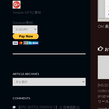
Amazon GIFT
に寄付
Donation(寄付)
Oh!
お
ARTICLE ARCHIVES
Article
[MS10
Archives
codec 
progr
COMMENTS
リース
【EPIC BATTLE FANTASY 1】 と 日本語訳
に
2022年