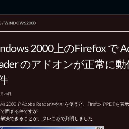
E
/
WINDOWS2000
rd Edition
Windows 2000 tunes up blog
ndows 2000上のFirefox で A
eader のアドオンが正常に
件
2月24日
ows 2000で Adobe Reader Xや XI を使うと、FirefoxでPD
面で固まる件ですが
に解決できることが、タレこみで判明しました