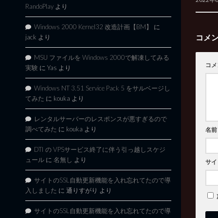
RandoPlay
より
Windows 2000 Kernel32 改造計画【BM】
に
コメ
jack
より
MSU ファイルを Windows 2000で解凍してみる
コメ
実験
に
Yas
より
Windows NT 3.51 Service Pack 5 をサルベージし
てみた
に
kouka
より
レンタルサーバーのレスポンスが悪すぎるので
調べてみた
に
kouka
より
名前
DTI の VPSサービス終了に伴う引っ越しスケジ
ュール
に
名無し
より
サイ
サイトのSSL自動更新機能を入れ忘れてたので導
入しました
に
通りすがり
より
サイトのSSL自動更新機能を入れ忘れてたので導