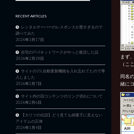
RECENT ARTICLES
レンタルサーバーのレスポンスが悪すぎるので
調べてみた
2026年3月17日
自宅のIPv4ネットワークがやっと復活した話
まず、
2026年2月28日
（ここでは
サイトのSSL自動更新機能を入れ忘れてたので導
同名の
入しました
緒に
2026年2月7日
サイト内の旧コンテンツのリンク切れについて
2026年2月6日
【カリツの伝説】どう見ても綿菓子に見えない
アイテムの正体
2026年1月4日