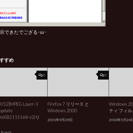
 表示できたでござる･ω･
すすめ
0
0
-052]MPEG Layer-3
Firefox 7 リリース と
Windows 
update
Windows 2000
ティ フィル
am(KB2115168-v2)リ
2011年9月29日
2010年5月24
6月25日