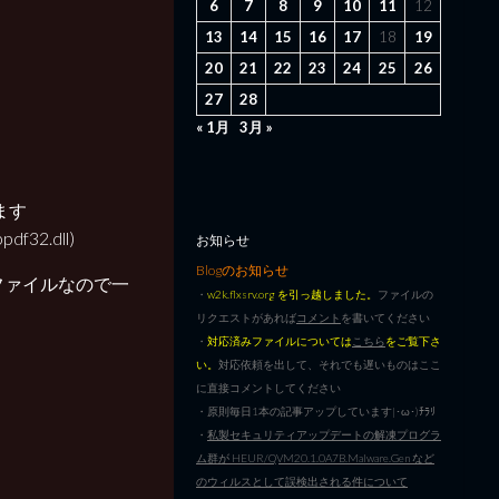
6
7
8
9
10
11
12
13
14
15
16
17
18
19
20
21
22
23
24
25
26
27
28
« 1月
3月 »
ます
df32.dll)
お知らせ
Blogのお知らせ
語ファイルなので一
・
w2k.flxsrv.org を引っ越しました。
ファイルの
リクエストがあれば
コメント
を書いてください
・
対応済みファイルについては
こちら
をご覧下さ
い。
対応依頼を出して、それでも遅いものはここ
に直接コメントしてください
・原則毎日1本の記事アップしています|･ω･)ﾁﾗﾘ
・
私製セキュリティアップデートの解凍プログラ
ム群が HEUR/QVM20.1.0A7B.Malware.Gen など
のウィルスとして誤検出される件について