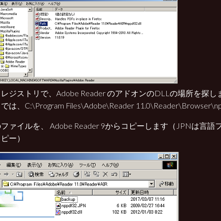
レジストリで、Adobe Reader のアドオンのDLLの場所を探し
、C:\Program Files\Adobe\Reader 11.0\Reader\Browser\npp
ファイルを、 Adobe Reader 9からコピーします（JPNは言
コピー）