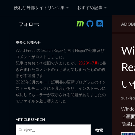
便利な外部サイトリンク集
おすすめ記事
コンテンツへスキップ
フォロー:
ADOB
黒翼猫のコンピュータ日記 3
重要なお知らせ
Wi
Word Press の Search Regexと言うPluginで記事及び
コメントがロストしました。
R
記事はおおよそ復旧できましたが、
2023年7月
に書
き込まれたコメントのうち消えてしまったものの復
旧が不可能です
い
2023年5月のルート証明書の更新プログラムのイン
ストールチェックに不具合があり、インストールに
成功してもエラーが表示される問題がありましたの
2017年
でファイルを差し替えました
Wind
ド画
ARTICLE SEARCH
簡単
検
索: