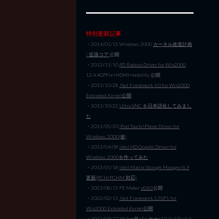
特別更新記事
・2014/01/15 Windows 2000
カーネル改造計画
/ 拡張コア
公開
・2013/11/10
ATI Radeon Driver for Win2000
13.4 AGPFix+HDMI+mobility 公開
・2013/10/28
.Net Framework 4.0 for Win2000
Extended Kernel公開
・2013/10/22
Ultra VNC を日本語化してみまし
た
・2013/05/20
iPod Touch/iPhone Driver for
Windows 2000(改)
・2013/04/08
Intel HD Graphic Driver for
Windows 2000を作ってみた
・2013/01/18
Intel Matrix Storage Manager 8.9
更新(PCH/PCHM 対応)
・2023/08/15 PE Maker
v0.83
公開
・2022/02/13
.Net Framework 3.5SP1 for
Win2000 Extended Kernel公開
・2012/09/27
XNA一括パッケージ(1.0-4.0) v1.1