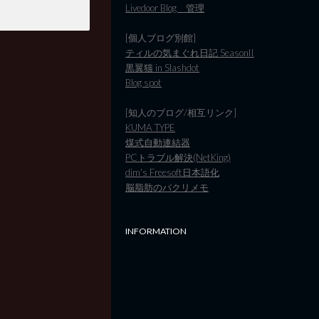
Livedoor Blog 管理
[個人ブログ別館]
ティルの気まぐれ日記 SeasonII
黒翼猫 in Slashdot
Blog spot
[知人のブログ/相互リンク]
KUMA TYPE
煤式自動連結器
PCトラブル解決(NetKing)
dim's Freesoft日本語化
脳脂肪のパクリメモ
INFORMATION