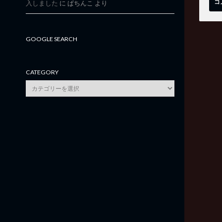
入しました
に
ぱちんこ
より
GOOGLE SEARCH
CATEGORY
category