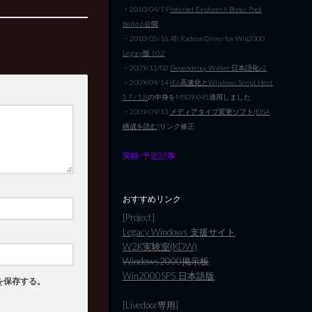
・2010/04/19
Internet Explorer 6 Bonus Pack
Build 6公開
・2010/03/16 ATI Radeon Driver for Win2000
Legacy版 10.2
・2009/11/02
Dependency Walker 日本語化v2
・2009/09/14
IE6高速化とWindows Script Host
5.7 / 5.8
の中身をMS09-045適用しました
・2009/09/13
メディアタイプ変更ソフト(EISA
構成を読む)
リンク修正
実験/予定記事
おすすめリンク
[Project]
Legacy Windows 支援サイト
W2K実験室(KDW)
Windows2000掲示板
Win2000SP5 日本語版
を保存する。
[Livedoor専用]