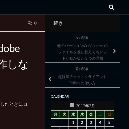
続き
0
次の記事
dobe
他のバージョンの Windows の
ファイルを差し替えてもソフ
トが動かない３つの理由
動作しな
前の記事
超軽量チャットクライアント
Trillian の使い方
CALENDAR
Fを表示したときにロー
2017年2月
月
火
水
木
金
土
日
1
2
3
4
5