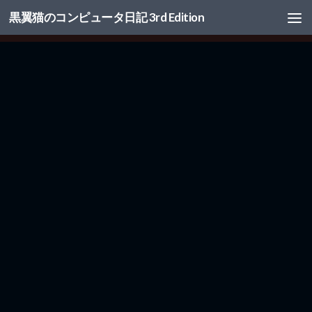
黒翼猫のコンピュータ日記 3rd Edition
コンテンツへスキップ