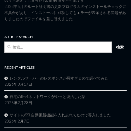
のうち消えてしまったものの復旧が不可能です
2023年5月のルート証明書の更新プログラムのインストールチェックに
不具合があり、インストールに成功してもエラーが表示される問題があ
りましたのでファイルを差し替えました
ARTICLE SEARCH
検
索:
RECENT ARTICLES
レンタルサーバーのレスポンスが悪すぎるので調べてみた
2026年3月17日
自宅のIPv4ネットワークがやっと復活した話
2026年2月28日
サイトのSSL自動更新機能を入れ忘れてたので導入しました
2026年2月7日