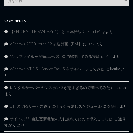
Archives
COMMENTS
【EPIC BATTLE FANTASY 1】 と 日本語訳
に
RandoPlay
より
Windows 2000 Kernel32 改造計画【BM】
に
jack
より
MSU ファイルを Windows 2000で解凍してみる実験
に
Yas
より
Windows NT 3.51 Service Pack 5 をサルベージしてみた
に
kouka
よ
り
レンタルサーバーのレスポンスが悪すぎるので調べてみた
に
kouka
より
DTI の VPSサービス終了に伴う引っ越しスケジュール
に
名無し
より
サイトのSSL自動更新機能を入れ忘れてたので導入しました
に
通り
すがり
より