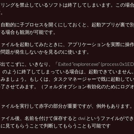
アリングを禁止しているソフトは終了してしまいます。この場
す。
、自動的に子プロセスを開くにしておくと、起動アプリが裏で
する場合も観測が可能です。
ファイルを起動してみたときに、アプリケーションを実際に操
で問題が発生しないかを見るのに使います。
こずに、いきなり、「Exited “explorer.exe” (process 0x1EDC) 
1).」のように終了してしまっている場合は、起動できていませ
てみましょう。もしくは、タスクマネージャーで既に起動して
終了させてみます。（フォルダオプション有効化のためにログ
ファイルを実行して赤字の部分が重要ですが、例外もあります
ァイル後、名前を付けて保存すると dwi というファイルがで
にに見てもらうことで判断してもらうことも可能です