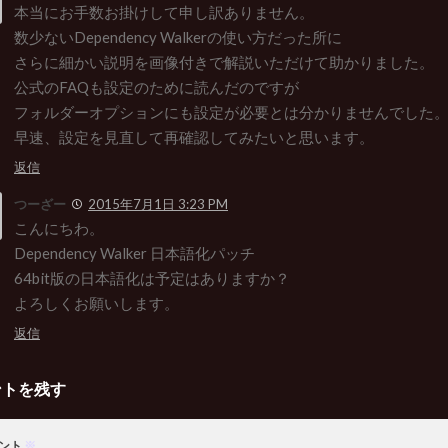
本当にお手数お掛けして申し訳ありません。
数少ないDependency Walkerの使い方だった所に
さらに細かい説明を画像付きで解説いただけて助かりました。
公式のFAQも設定のために読んだのですが
フォルダーオプションにも設定が必要とは分かりませんでした
早速、設定を見直して再確認してみたいと思います。
返信
つーざー
2015年7月1日 3:23 PM
こんにちわ。
Dependency Walker 日本語化パッチ
64bit版の日本語化は予定はありますか？
よろしくお願いします。
返信
ントを残す
ント
※