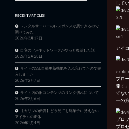
して
RECENT ARTICLES
32bit
レンタルサーバーのレスポンスが悪すぎるので
調べてみた
x64
2026年3月17日
アイ
自宅のIPv4ネットワークがやっと復活した話
2026年2月28日
サイトのSSL自動更新機能を入れ忘れてたので導
expl
入しました
プロ
2026年2月7日
開く
サイト内の旧コンテンツのリンク切れについて
でな
2026年2月6日
ーの
【カリツの伝説】どう見ても綿菓子に見えない
アイテムの正体
プロ
2026年1月4日
プロ