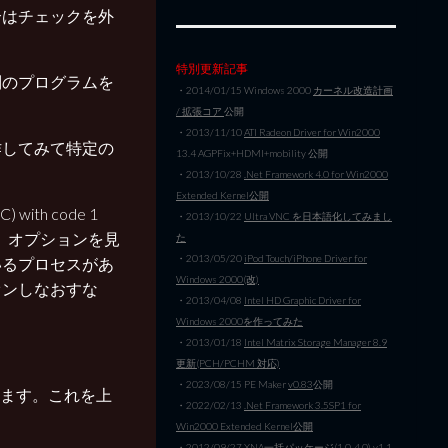
合はチェックを外
特別更新記事
別のプログラムを
・2014/01/15 Windows 2000
カーネル改造計画
/ 拡張コア
公開
・2013/11/10
ATI Radeon Driver for Win2000
作してみて特定の
13.4 AGPFix+HDMI+mobility 公開
・2013/10/28
.Net Framework 4.0 for Win2000
Extended Kernel公開
with code 1
・2013/10/22
Ultra VNC を日本語化してみまし
ん。オプションを見
た
・2013/05/20
iPod Touch/iPhone Driver for
いるプロセスがあ
Windows 2000(改)
オンしなおすな
・2013/04/08
Intel HD Graphic Driver for
Windows 2000を作ってみた
・2013/01/18
Intel Matrix Storage Manager 8.9
。
更新(PCH/PCHM 対応)
・2023/08/15 PE Maker
v0.83
公開
きます。これを上
・2022/02/13
.Net Framework 3.5SP1 for
Win2000 Extended Kernel公開
・2012/09/27
XNA一括パッケージ(1.0-4.0) v1.1