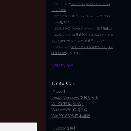
・2010/04/19
Internet Explorer 6 Bonus Pack
Build 6公開
・2010/03/16 ATI Radeon Driver for Win2000
Legacy版 10.2
・2009/11/02
Dependency Walker 日本語化v2
。
・2009/09/14
IE6高速化とWindows Script Host
5.7 / 5.8
の中身をMS09-045適用しました
・2009/09/13
メディアタイプ変更ソフト(EISA
構成を読む)
リンク修正
実験/予定記事
おすすめリンク
[Project]
Legacy Windows 支援サイト
W2K実験室(KDW)
Windows2000掲示板
Win2000SP5 日本語版
[Livedoor専用]