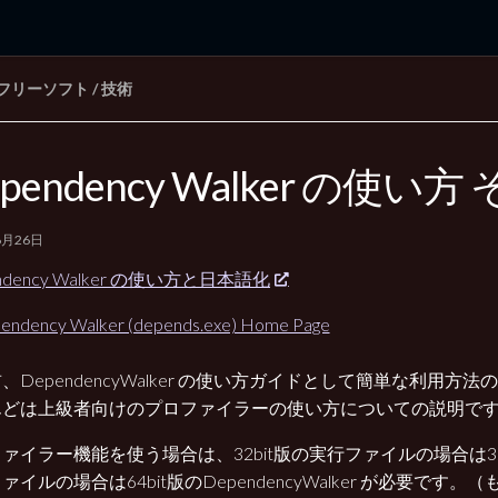
フリーソフト
/
技術
rd Edition
Windows 2000 tunes up blog
pendency Walker の使い方
6月26日
ndency Walker の使い方と日本語化
endency Walker (depends.exe) Home Page
、DependencyWalker の使い方ガイドとして簡単な利用方
んどは上級者向けのプロファイラーの使い方についての説明で
ァイラー機能を使う場合は、32bit版の実行ファイルの場合は32b
ァイルの場合は64bit版のDependencyWalker が必要です。