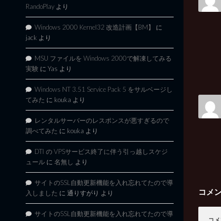
RandoPlay
より
Windows 2000 Kernel32 改造計画【BM】
に
jack
より
MSU ファイルを Windows 2000で解凍してみる
実験
に
Yas
より
Windows NT 3.51 Service Pack 5 をサルベージし
てみた
に
kouka
より
レンタルサーバーのレスポンスが悪すぎるので
調べてみた
に
kouka
より
DTI の VPSサービス終了に伴う引っ越しスケジ
ュール
に
名無し
より
サイトのSSL自動更新機能を入れ忘れてたので導
コメ
入しました
に
通りすがり
より
サイトのSSL自動更新機能を入れ忘れてたので導
コメ