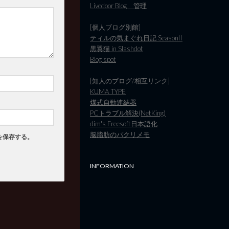
Livedoor Blog 管理
[個人ブログ別館]
ティルの気まぐれ日記 SeasonII
黒翼猫 in Slashdot
Blog spot
[知人のブログ/相互リンク]
KUMA TYPE
煤式自動連結器
PCトラブル解決(NetKing)
dim's Freesoft日本語化
脳脂肪のパクリメモ
を保存する。
INFORMATION