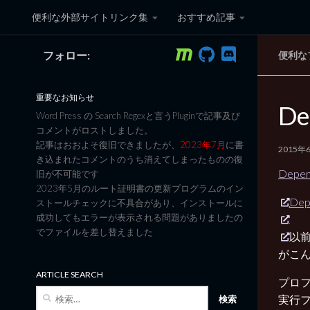
便利な外部サイトリンク集
おすすめ記事
コンテンツへスキップ
フォロー:
便利な
黒翼猫のコンピュータ日記 3
重要なお知らせ
De
Word Press の Search Regexと言うPluginで記事及び
コメントがロストしました。
記事はおおよそ復旧できましたが、
2023年7月
に書
2015年
き込まれたコメントのうち消えてしまったものの復
Depe
旧が不可能です
2023年5月のルート証明書の更新プログラムのイン
Dep
ストールチェックに不具合があり、インストールに
成功してもエラーが表示される問題がありましたの
でファイルを差し替えました
以前
がこ
ARTICLE SEARCH
プロフ
検
実行フ
索: