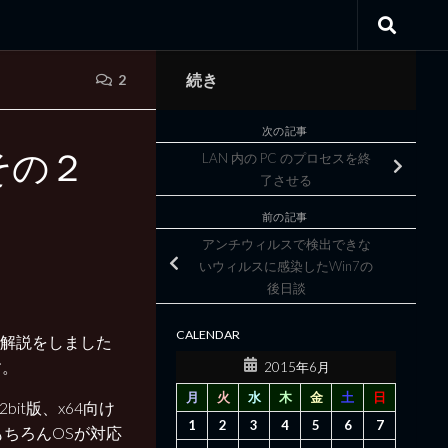
続き
2
次の記事
 その２
LAN 内の PC のプロセスを終
了させる
前の記事
アンチウィルスで検出できな
いウィルスに感染したWin7の
後日談
CALENDAR
法の解説をしました
す。
2015年6月
月
火
水
木
金
土
日
it版、x64向け
1
2
3
4
5
6
7
（もちろんOSが対応