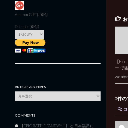
Amazon GIFT
に寄付
お
Donation(寄付)
【Fir
ー で
2014年
ARTICLE ARCHIVES
Article
2件の
Archives
コ
COMMENTS
【EPIC BATTLE FANTASY 1】 と 日本語訳
に