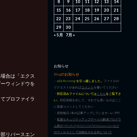
8
9
10
11
12
13
14
15
16
17
18
19
20
21
22
23
24
25
26
27
28
29
30
« 5月
7月 »
お知らせ
Blogのお知らせ
ンしたい場合は「エクス
・
w2k.flxsrv.org を引っ越しました。
ファイルの
ダーウィンドウを
リクエストがあれば
コメント
を書いてください
・
対応済みファイルについては
こちら
をご覧下さ
してプロファイラ
い。
対応依頼を出して、それでも遅いものはここ
に直接コメントしてください
・原則毎日1本の記事アップしています|･ω･)ﾁﾗﾘ
・
私製セキュリティアップデートの解凍プログラ
ム群が HEUR/QVM20.1.0A7B.Malware.Gen など
のウィルスとして誤検出される件について
一部リバースエン