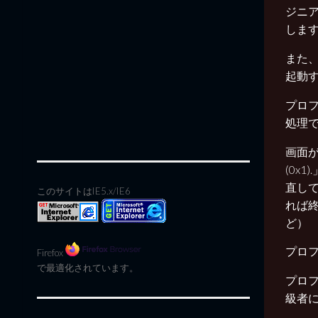
ジニ
しま
また
起動
プロ
処理
画面が出て
(0x
直し
このサイトはIE5.x/IE6
れば
ど）
プロ
Firefox
で最適化されています。
プロフ
級者