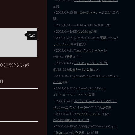
公開
・2012/09/25
SlimDX一括パッケージ(2.0/4.0)
公
開
・2012/8/28
Ese Lolifox 0.3.8.9a リリース
・2012/06/16
KDW v0.96m
公開
0
・2012/05/29
Windows 2000 SP4 更新ロールパ
ッケージv2(r18)
(非推奨)
・2012/05/21
iTunes インストーラー for
Win2000
更新 v0.31
・2012/04/16
MediaPlayer10 for Win2k
2000でXPタン起
(Build4069)拡張カーネル対応など
・2011/10/17
VMWare Playere 3.14/3.15パッチ
6日
v3.14b
公開
・2011/04/23
AMD AHCI/RAID Driver
3.1.1548.155/3.2.1540.53
公開
・2010/09/01
SlimDXとDirectShowLibの複バー
ジョン一括インストーラー
2010/6月版公開
・2010/06/11
DirectX 9.0(June/2010) for
Win2000+拡張Kitリリース
・2010/05/25
Win2000にXACT/XAudio/XInput
を追加しGame強化
更新 v1.4a公開