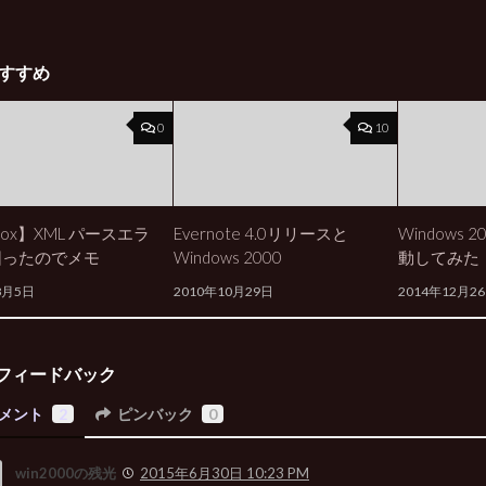
すすめ
0
10
efox】XML パースエラ
Evernote 4.0リリースと
Windows 
困ったのでメモ
Windows 2000
動してみた
8月5日
2010年10月29日
2014年12月2
フィードバック
メント
2
ピンバック
0
win2000の残光
2015年6月30日 10:23 PM