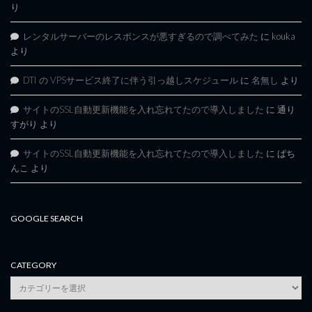
り
レンタルサーバーのレスポンスが悪すぎるので調べてみた
に
kouka
より
DTI の VPSサービス終了に伴う引っ越しスケジュール
に
名無し
より
サイトのSSL自動更新機能を入れ忘れてたので導入しました
に
通り
すがり
より
サイトのSSL自動更新機能を入れ忘れてたので導入しました
に
ぱち
んこ
より
GOOGLE SEARCH
CATEGORY
category