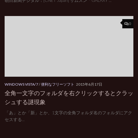
朝日新聞デジタル：[CNET Japan] サムスン「GALAXY ...
0
WINDOWS VISTA/7
/
便利なフリーソフト
2015年6月17日
全角一文字のフォルダを右クリックするとクラッ
シュする謎現象
「あ」とか「新」とか、1文字の全角フォルダ名のフォルダにアク
セスする...