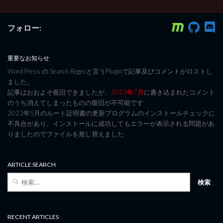
フォロー:
重要なお知らせ
Word Press の Search Regexと言うPluginで記事及びコメントがロストし
ました。
記事はおおよそ復旧できましたが、
2023年7月
に書き込まれたコメント
のうち消えてしまったものの復旧が不可能です
2023年5月のルート証明書の更新プログラムのインストールチェックに
不具合があり、インストールに成功してもエラーが表示される問題があ
りましたのでファイルを差し替えました
ARTICLE SEARCH
検
索:
RECENT ARTICLES