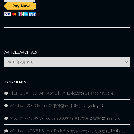
ARTICLE ARCHIVES
Article
Archives
COMMENTS
【EPIC BATTLE FANTASY 1】 と 日本語訳
に
RandoPlay
より
Windows 2000 Kernel32 改造計画【BM】
に
jack
より
MSU ファイルを Windows 2000で解凍してみる実験
に
Yas
より
Windows NT 3.51 Service Pack 5 をサルベージしてみた
に
kouka
よ