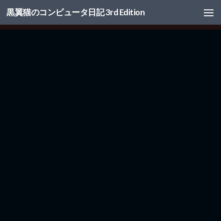
黒翼猫のコンピュータ日記 3rd Edition
コンテンツへスキップ