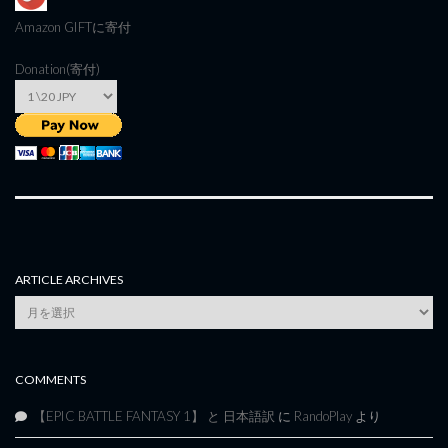
Amazon GIFT
に寄付
Donation(寄付)
ARTICLE ARCHIVES
Article
Archives
COMMENTS
【EPIC BATTLE FANTASY 1】 と 日本語訳
に
RandoPlay
より