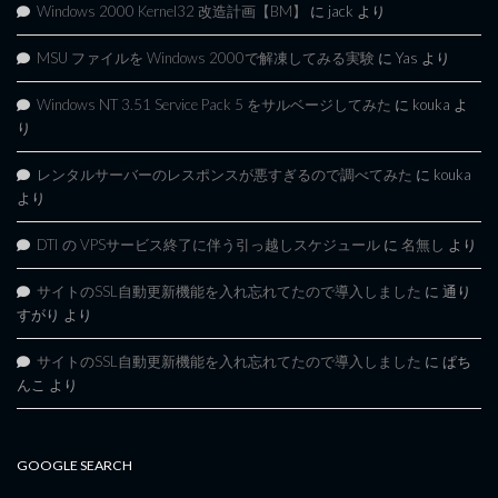
Windows 2000 Kernel32 改造計画【BM】
に
jack
より
MSU ファイルを Windows 2000で解凍してみる実験
に
Yas
より
Windows NT 3.51 Service Pack 5 をサルベージしてみた
に
kouka
よ
り
レンタルサーバーのレスポンスが悪すぎるので調べてみた
に
kouka
より
DTI の VPSサービス終了に伴う引っ越しスケジュール
に
名無し
より
サイトのSSL自動更新機能を入れ忘れてたので導入しました
に
通り
すがり
より
サイトのSSL自動更新機能を入れ忘れてたので導入しました
に
ぱち
んこ
より
GOOGLE SEARCH