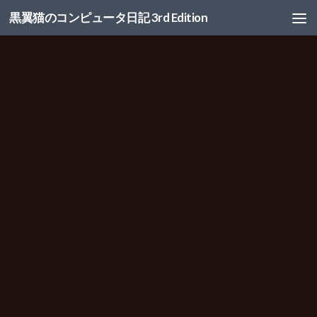
黒翼猫のコンピュータ日記 3rd Edition
コンテンツへスキップ