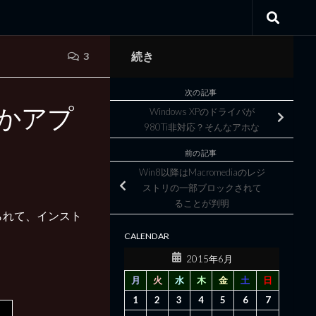
続き
3
次の記事
かアプ
Windows XPのドライバが
980Ti非対応？そんなアホな
前の記事
Win8以降はMacromediaのレジ
ストリの一部ブロックされて
ることが判明
られて、インスト
CALENDAR
2015年6月
月
火
水
木
金
土
日
1
2
3
4
5
6
7