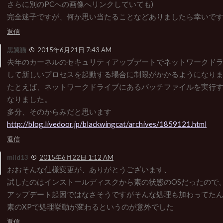
さらに別のPCへの画像へリンクしていても)
完全迷子ですが、何か思い当たることなどありましたら幸いで
返信
黒翼猫
2015年6月21日 7:43 AM
去年のカーネルのセキュリティアップデートでネットワークド
して新しいプロセスを起動する場合に制限がかかるようになり
たとえば、ネットワークドライブにあるバッチファイルを実行
なりました。
多分、そのからみだと思います
http://blog.livedoor.jp/blackwingcat/archives/1859121.html
返信
mild13
2015年6月22日 1:12 AM
おおそんな仕様変更が、ありがとうございます、
試したのはインストールディスクから素の状態のOSだったので
アップデート起因ではなさそうですがそんな処理も加わってた
素のXPで処理挙動が変わるというのが意外でした
返信