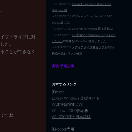
・2010/04/19
Internet Explorer 6 Bonus Pack
す。
Build 6公開
・2010/03/16 ATI Radeon Driver for Win2000
Legacy版 10.2
・2009/11/02
Dependency Walker 日本語化v2
・2009/09/14
IE6高速化とWindows Script Host
ライブドライブに対
5.7 / 5.8
の中身をMS09-045適用しました
ました。
・2009/09/13
メディアタイプ変更ソフト(EISA
することができなく
構成を読む)
リンク修正
実験/予定記事
おすすめリンク
[Project]
Legacy Windows 支援サイト
W2K実験室(KDW)
、
Windows2000掲示板
んですね
Win2000SP5 日本語版
[Livedoor専用]