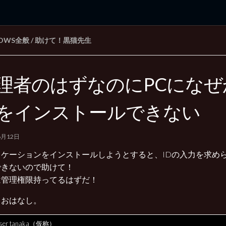
DOWS全般
/
助けて！黒猫先生
rd Edition
Windows 2000 tunes up blog
理者のはずなのにPCになぜ
をインストールできない
6月12日
リケーションをインストールしようとすると、IDの入力を求め
できないので助けて！
は管理権限持ってるはずだ！
うおはなし。
 user tanaka（仮称）