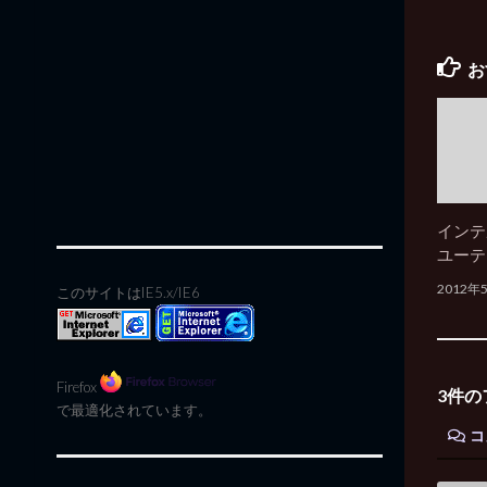
お
インテ
ユーテ
2012年
このサイトはIE5.x/IE6
Firefox
3件の
で最適化されています。
コ