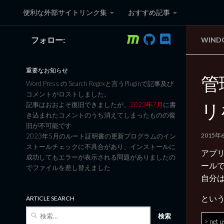
便利な外部サイトリンク集
おすすめ記事
コンテンツへスキップ
フォロー:
WIN
黒翼猫のコンピュータ日記 3
重要なお知らせ
管
Word Press の Search Regexと言うPluginで記事及び
コメントがロストしました。
リ
記事はおおよそ復旧できましたが、
2023年7月
に書
き込まれたコメントのうち消えてしまったものの復
旧が不可能です
2015年
2023年5月のルート証明書の更新プログラムのイン
ストールチェックに不具合があり、インストールに
アプ
成功してもエラーが表示される問題がありましたの
ール
でファイルを差し替えました
自分
とい
ARTICLE SEARCH
検
> net
索: