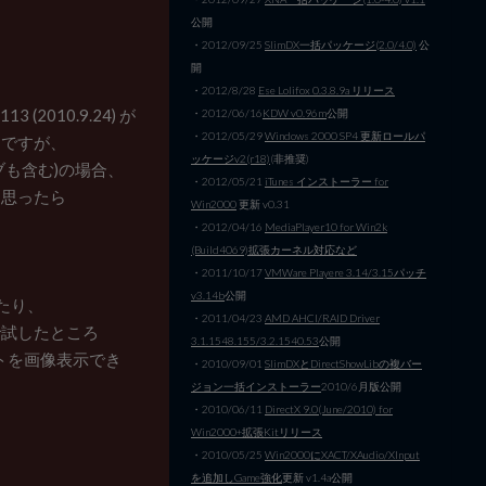
公開
・2012/09/25
SlimDX一括パッケージ(2.0/4.0)
公
開
・2012/8/28
Ese Lolifox 0.3.8.9a リリース
(2010.9.24) が
・2012/06/16
KDW v0.96m
公開
・2012/05/29
Windows 2000 SP4 更新ロールパ
んですが、
ッケージv2(r18)
(非推奨)
も含む)の場合、
・2012/05/21
iTunes インストーラー for
と思ったら
Win2000
更新 v0.31
・2012/04/16
MediaPlayer10 for Win2k
(Build4069)拡張カーネル対応など
・2011/10/17
VMWare Playere 3.14/3.15パッチ
v3.14b
公開
てみたり、
・2011/04/23
AMD AHCI/RAID Driver
で試したところ
3.1.1548.155/3.2.1540.53
公開
トを画像表示でき
・2010/09/01
SlimDXとDirectShowLibの複バー
ジョン一括インストーラー
2010/6月版公開
・2010/06/11
DirectX 9.0(June/2010) for
Win2000+拡張Kitリリース
・2010/05/25
Win2000にXACT/XAudio/XInput
を追加しGame強化
更新 v1.4a公開