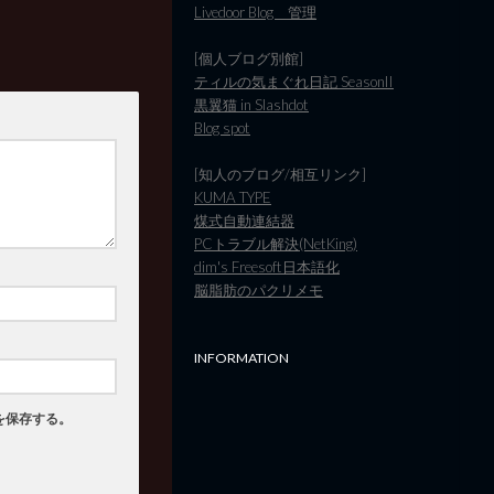
Livedoor Blog 管理
[個人ブログ別館]
ティルの気まぐれ日記 SeasonII
黒翼猫 in Slashdot
Blog spot
[知人のブログ/相互リンク]
KUMA TYPE
煤式自動連結器
PCトラブル解決(NetKing)
dim's Freesoft日本語化
脳脂肪のパクリメモ
INFORMATION
を保存する。