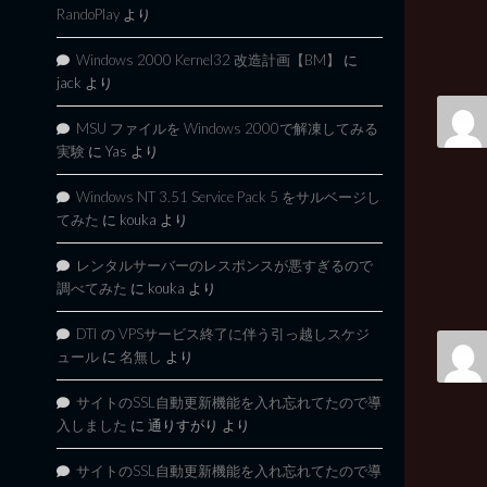
RandoPlay
より
Windows 2000 Kernel32 改造計画【BM】
に
jack
より
MSU ファイルを Windows 2000で解凍してみる
実験
に
Yas
より
Windows NT 3.51 Service Pack 5 をサルベージし
てみた
に
kouka
より
レンタルサーバーのレスポンスが悪すぎるので
調べてみた
に
kouka
より
DTI の VPSサービス終了に伴う引っ越しスケジ
ュール
に
名無し
より
サイトのSSL自動更新機能を入れ忘れてたので導
入しました
に
通りすがり
より
サイトのSSL自動更新機能を入れ忘れてたので導