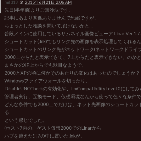
mild13
2015年6月21日 2:06 AM
先日(半年前)よりご無沙汰です、
記事にあまり関係ありませんで恐縮ですが、
ちょっとした相談を聞いて頂けないかと…
普段メインに使用しているサムネイル画像ビューア Linar Ver.1.7.113 
ショートカット(.lnk)でもリンク先の画像を表示処理してくれる
ショートカットのリンク先がネットワーク(ネットワークドライブ
2000上からだと表示できて、7上からだと表示できない、のか
まさかのXP上からでも駄目なようで。
2000とXPの頃に何かそのあたりの変化はあったのでしょうか？
Windowsファイアウォールを切ったり、
DisableUNCCheckの有効化や、LmCompatibilityLevel 0にし
管理者実行、互換モード、仮想環境なんかも使って色々な条件
どんな条件でも2000上でだけは、ネット先画像のショートカッ
る
という感じでした。
(ホスト7内の、ゲスト仮想2000でのLinarから
ハブを越えた別7の中に置いた.lnkが、