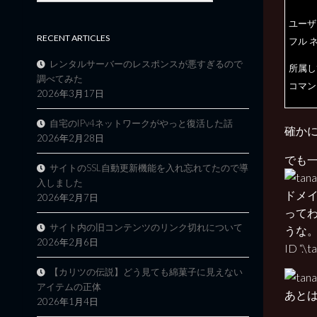
ユー
RECENT ARTICLES
フル 
レンタルサーバーのレスポンスが悪すぎるので
所属して
調べてみた
コマン
2026年3月17日
自宅のIPv4ネットワークがやっと復活した話
確か
2026年2月28日
でも一
サイトのSSL自動更新機能を入れ忘れてたので導
入しました
ドメ
2026年2月7日
ってわ
サイト内の旧コンテンツのリンク切れについて
うな
2026年2月6日
ID “
【カリツの伝説】どう見ても綿菓子に見えない
アイテムの正体
あとは
2026年1月4日