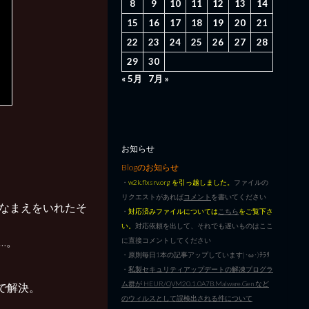
8
9
10
11
12
13
14
15
16
17
18
19
20
21
22
23
24
25
26
27
28
29
30
« 5月
7月 »
お知らせ
Blogのお知らせ
・
w2k.flxsrv.org を引っ越しました。
ファイルの
リクエストがあれば
コメント
を書いてください
になまえをいれたそ
・
対応済みファイルについては
こちら
をご覧下さ
い。
対応依頼を出して、それでも遅いものはここ
に…。
に直接コメントしてください
・原則毎日1本の記事アップしています|･ω･)ﾁﾗﾘ
・
私製セキュリティアップデートの解凍プログラ
ム群が HEUR/QVM20.1.0A7B.Malware.Gen など
とで解決。
のウィルスとして誤検出される件について