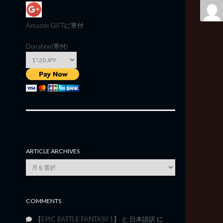
Amazon GIFT
に寄付
Donation(寄付)
ARTICLE ARCHIVES
Article
Archives
COMMENTS
【EPIC BATTLE FANTASY 1】 と 日本語訳
に