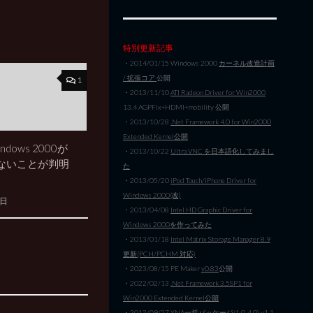
特別更新記事
・2014/01/15 Windows 2000
カーネル改造計画
/ 拡張コア
公開
1
・2013/11/10
ATI Radeon Driver for Win2000
13.4 AGPFix+HDMI+mobility 公開
・2013/10/28
.Net Framework 4.0 for Win2000
Extended Kernel公開
dows 2000が
・2013/10/22
Ultra VNC を日本語化してみまし
ないことが判明
た
・2013/05/20
iPod Touch/iPhone Driver for
Windows 2000(改)
5日
・2013/04/08
Intel HD Graphic Driver for
Windows 2000を作ってみた
・2013/01/18
Intel Matrix Storage Manager 8.9
更新(PCH/PCHM 対応)
・2023/08/15 PE Maker
v0.83
公開
・2022/02/13
.Net Framework 3.5SP1 for
Win2000 Extended Kernel公開
・2012/09/27
XNA一括パッケージ(1.0-4.0) v1.1