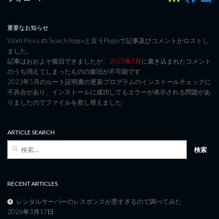
重要なお知らせ
Word Press の Search Regexと言うPluginで記事及びコメントがロストし
ました。
記事はおおよそ復旧できましたが、
2023年7月
に書き込まれたコメント
のうち消えてしまったものの復旧が不可能です
2023年5月のルート証明書の更新プログラムのインストールチェックに
不具合があり、インストールに成功してもエラーが表示される問題があ
りましたのでファイルを差し替えました
ARTICLE SEARCH
検
索:
RECENT ARTICLES
レンタルサーバーのレスポンスが悪すぎるので調べてみた
2026年3月17日