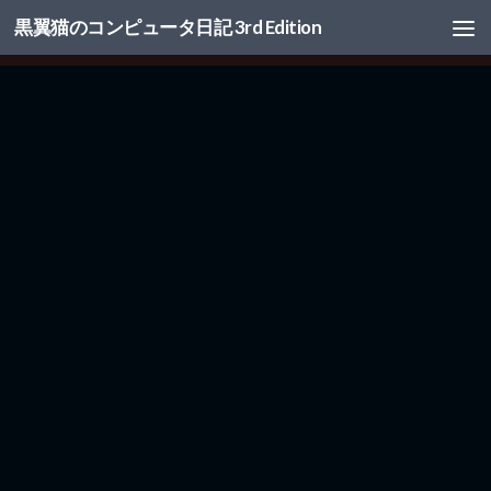
黒翼猫のコンピュータ日記 3rd Edition
コンテンツへスキップ