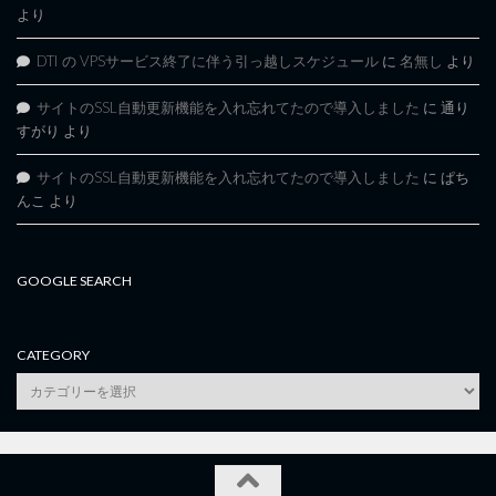
より
DTI の VPSサービス終了に伴う引っ越しスケジュール
に
名無し
より
サイトのSSL自動更新機能を入れ忘れてたので導入しました
に
通り
すがり
より
サイトのSSL自動更新機能を入れ忘れてたので導入しました
に
ぱち
んこ
より
GOOGLE SEARCH
CATEGORY
category