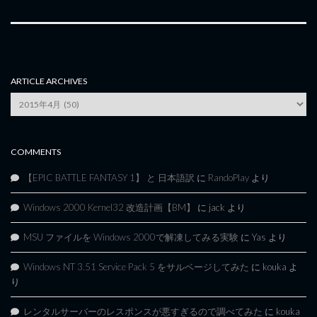
ARTICLE ARCHIVES
Article
Archives
COMMENTS
【EPIC BATTLE FANTASY 1】 と 日本語訳
に
RandoPlay
より
Windows 2000 Kernel32 改造計画【BM】
に
jack
より
MSU ファイルを Windows 2000で解凍してみる実験
に
Yas
より
Windows NT 3.51 Service Pack 5 をサルベージしてみた
に
kouka
よ
り
レンタルサーバーのレスポンスが悪すぎるので調べてみた
に
kouka