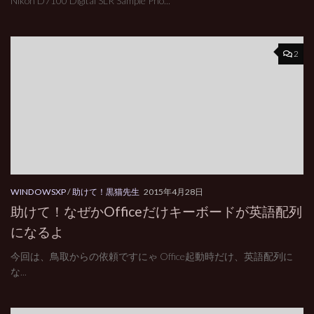
Nikon D7100 Digital SLR Sample Pho...
2
WINDOWSXP
/
助けて！黒猫先生
2015年4月28日
助けて！なぜかOfficeだけキーボードが英語配列
になるよ
今回は、鳥取からの依頼ですにゃ Office起動時だけ、英語配列に
な...