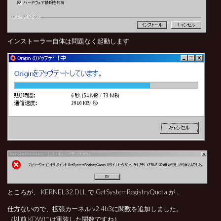
インストーラー自体は問題なく起動します
ところが、 KERNEL32.DLL で GetSystemRegistryQuota が…
仕方ないので、拡張カーネル v2.4b3に関数を追加しました。
（以前 KDWには実装した関数ですね）