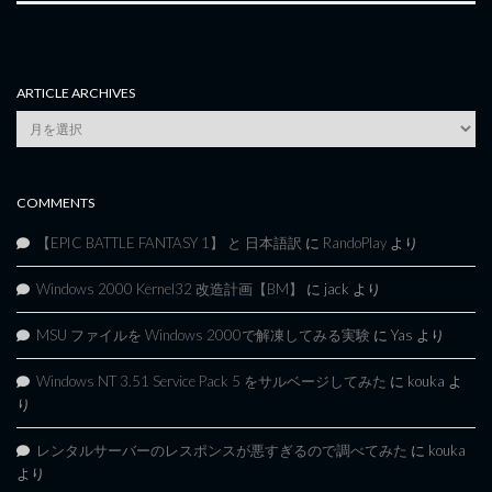
ARTICLE ARCHIVES
Article
Archives
COMMENTS
【EPIC BATTLE FANTASY 1】 と 日本語訳
に
RandoPlay
より
Windows 2000 Kernel32 改造計画【BM】
に
jack
より
MSU ファイルを Windows 2000で解凍してみる実験
に
Yas
より
Windows NT 3.51 Service Pack 5 をサルベージしてみた
に
kouka
よ
り
レンタルサーバーのレスポンスが悪すぎるので調べてみた
に
kouka
より