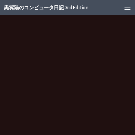
黒翼猫のコンピュータ日記 3rd Edition
コンテンツへスキップ