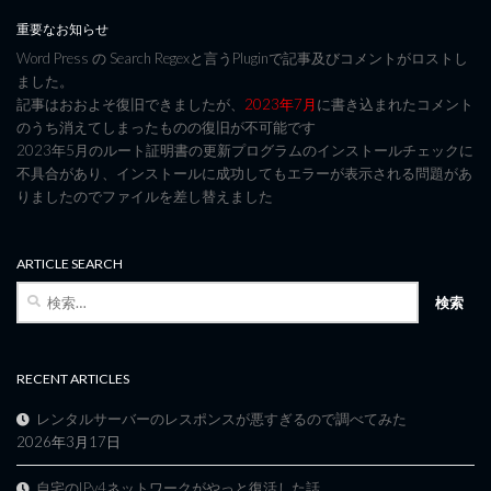
重要なお知らせ
Word Press の Search Regexと言うPluginで記事及びコメントがロストし
ました。
記事はおおよそ復旧できましたが、
2023年7月
に書き込まれたコメント
のうち消えてしまったものの復旧が不可能です
2023年5月のルート証明書の更新プログラムのインストールチェックに
不具合があり、インストールに成功してもエラーが表示される問題があ
りましたのでファイルを差し替えました
ARTICLE SEARCH
検
索:
RECENT ARTICLES
レンタルサーバーのレスポンスが悪すぎるので調べてみた
2026年3月17日
自宅のIPv4ネットワークがやっと復活した話