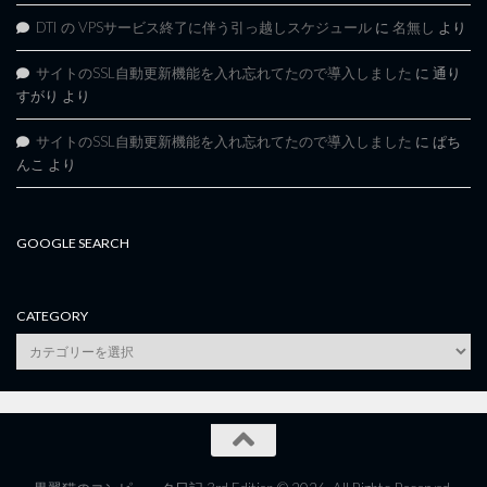
DTI の VPSサービス終了に伴う引っ越しスケジュール
に
名無し
より
サイトのSSL自動更新機能を入れ忘れてたので導入しました
に
通り
すがり
より
サイトのSSL自動更新機能を入れ忘れてたので導入しました
に
ぱち
んこ
より
GOOGLE SEARCH
CATEGORY
category