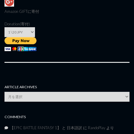
Amazon GIFT
に寄付
Donation(寄付)
ARTICLE ARCHIVES
Article
Archives
COMMENTS
【EPIC BATTLE FANTASY 1】 と 日本語訳
に
RandoPlay
より