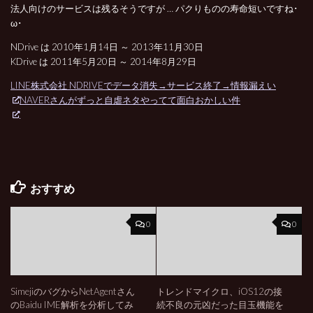
法人向けのサービスは残るそうですが … パクりものの寿命短いですね･
ω･
NDrive は 2010年1月14日 ～ 20
13年11月
30日
KDrive は 2011年5月20日 ～ 2014年8月29日
LINE株式会社 NDRIVEでデータ消失→サービス終了→情報漏えい
NAVERさんがずっと自虐ネタやってて面白おかしい件
おすすめ
0
0
SimejiのバグからNetAgentさん
トレンドマイクロ、iOS12の接
のBaidu IME解析を分析してみ
続不良の元凶だった目玉機能を