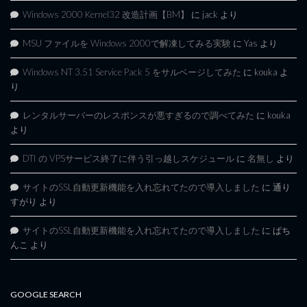
Windows 2000 Kernel32 改造計画【BM】
に
jack
より
MSU ファイルを Windows 2000で解凍してみる実験
に
Yas
より
Windows NT 3.51 Service Pack 5 をサルベージしてみた
に
kouka
よ
り
レンタルサーバーのレスポンスが悪すぎるので調べてみた
に
kouka
より
DTI の VPSサービス終了に伴う引っ越しスケジュール
に
名無し
より
サイトのSSL自動更新機能を入れ忘れてたので導入しました
に
通り
すがり
より
サイトのSSL自動更新機能を入れ忘れてたので導入しました
に
ぱち
んこ
より
GOOGLE SEARCH