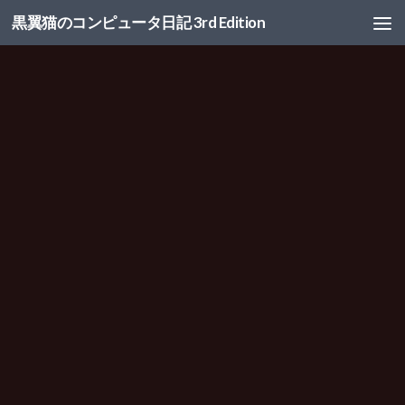
黒翼猫のコンピュータ日記 3rd Edition
コンテンツへスキップ