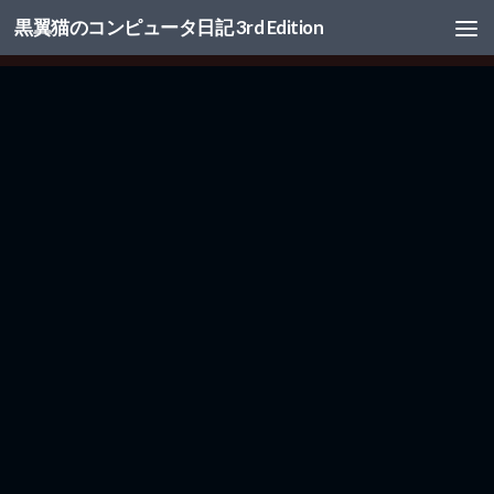
黒翼猫のコンピュータ日記 3rd Edition
コンテンツへスキップ