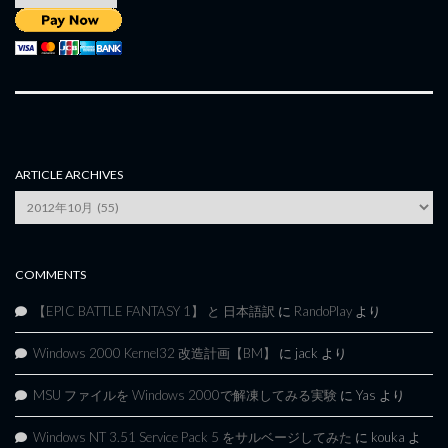
ARTICLE ARCHIVES
Article
Archives
COMMENTS
【EPIC BATTLE FANTASY 1】 と 日本語訳
に
RandoPlay
より
Windows 2000 Kernel32 改造計画【BM】
に
jack
より
MSU ファイルを Windows 2000で解凍してみる実験
に
Yas
より
Windows NT 3.51 Service Pack 5 をサルベージしてみた
に
kouka
よ