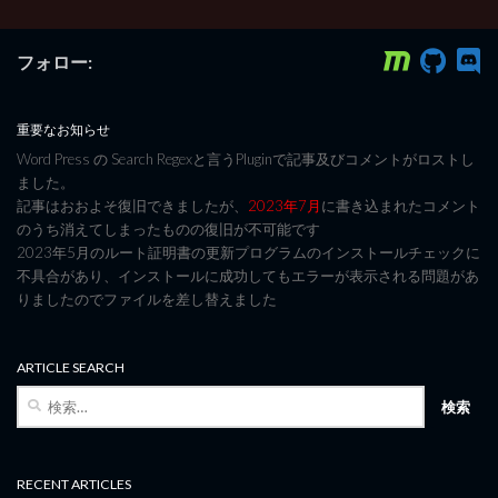
フォロー:
重要なお知らせ
Word Press の Search Regexと言うPluginで記事及びコメントがロストし
ました。
記事はおおよそ復旧できましたが、
2023年7月
に書き込まれたコメント
のうち消えてしまったものの復旧が不可能です
2023年5月のルート証明書の更新プログラムのインストールチェックに
不具合があり、インストールに成功してもエラーが表示される問題があ
りましたのでファイルを差し替えました
ARTICLE SEARCH
検
索:
RECENT ARTICLES