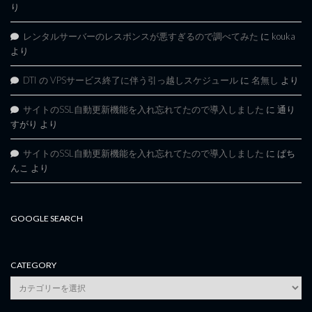
り
レンタルサーバーのレスポンスが悪すぎるので調べてみた
に
kouka
より
DTI の VPSサービス終了に伴う引っ越しスケジュール
に
名無し
より
サイトのSSL自動更新機能を入れ忘れてたので導入しました
に
通り
すがり
より
サイトのSSL自動更新機能を入れ忘れてたので導入しました
に
ぱち
んこ
より
GOOGLE SEARCH
CATEGORY
category