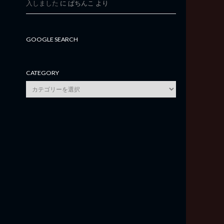
入しました
に
ぱちんこ
より
GOOGLE SEARCH
CATEGORY
category