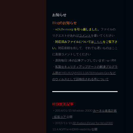
お知らせ
Blogのお知らせ
・
w2k.flxsrv.org を引っ越しました。
ファイルの
リクエストがあれば
コメント
を書いてください
・
対応済みファイルについては
こちら
をご覧下さ
い。
対応依頼を出して、それでも遅いものはここ
に直接コメントしてください
・原則毎日1本の記事アップしています|･ω･)ﾁﾗﾘ
・
私製セキュリティアップデートの解凍プログラ
ム群が HEUR/QVM20.1.0A7B.Malware.Gen など
のウィルスとして誤検出される件について
特別更新記事
・2014/01/15 Windows 2000
カーネル改造計画
/ 拡張コア
公開
・2013/11/10
ATI Radeon Driver for Win2000
13.4 AGPFix+HDMI+mobility 公開