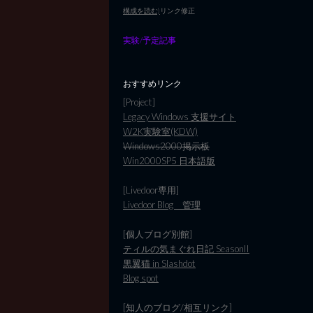
構成を読む)
リンク修正
実験/予定記事
おすすめリンク
[Project]
Legacy Windows 支援サイト
W2K実験室(KDW)
Windows2000掲示板
Win2000SP5 日本語版
[Livedoor専用]
Livedoor Blog 管理
[個人ブログ別館]
ティルの気まぐれ日記 SeasonII
黒翼猫 in Slashdot
Blog spot
[知人のブログ/相互リンク]