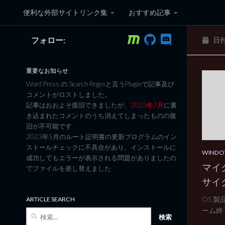
便利な外部サイトリンク集
おすすめ記事
コンテンツへスキップ
フォロー:
日
黒翼猫のコンピュータ日記 3
重要なお知らせ
Word Press の Search Regexと言うPluginで記事及び
コメントがロストしました。
記事はおおよそ復旧できましたが、
2023年7月
に書
き込まれたコメントのうち消えてしまったものの復
旧が不可能です
2023年5月のルート証明書の更新プログラムのイン
ストールチェックに不具合があり、インストールに
WIND
成功してもエラーが表示される問題がありましたの
マイ
でファイルを差し替えました
サイ
OS 
ARTICLE SEARCH
ーム終了
検
索: