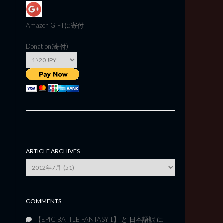
Amazon GIFT
に寄付
Donation(寄付)
ARTICLE ARCHIVES
Article
Archives
COMMENTS
【EPIC BATTLE FANTASY 1】 と 日本語訳
に