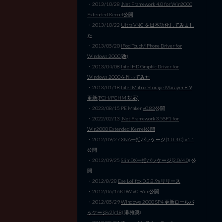
・2013/10/28
.Net Framework 4.0 for Win2000
Extended Kernel公開
・2013/10/22
Ultra VNC を日本語化してみまし
た
・2013/05/20
iPod Touch/iPhone Driver for
Windows 2000(改)
・2013/04/08
Intel HD Graphic Driver for
Windows 2000を作ってみた
・2013/01/18
Intel Matrix Storage Manager 8.9
更新(PCH/PCHM 対応)
・2023/08/15 PE Maker
v0.83
公開
・2022/02/13
.Net Framework 3.5SP1 for
Win2000 Extended Kernel公開
・2012/09/27
XNA一括パッケージ(1.0-4.0) v1.1
公開
・2012/09/25
SlimDX一括パッケージ(2.0/4.0)
公
開
・2012/8/28
Ese Lolifox 0.3.8.9a リリース
・2012/06/16
KDW v0.96m
公開
・2012/05/29
Windows 2000 SP4 更新ロールパ
ッケージv2(r18)
(非推奨)