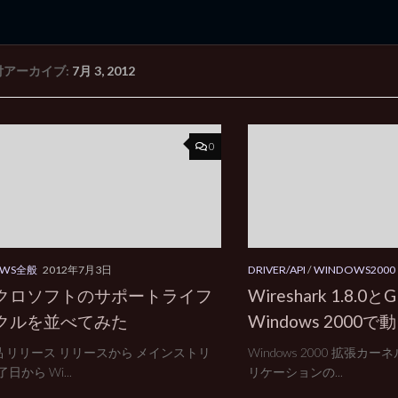
付アーカイブ:
7月 3, 2012
rd Edition
Windows 2000 tunes up blog
0
OWS全般
2012年7月3日
DRIVER/API
/
WINDOWS2000
クロソフトのサポートライフ
Wireshark 1.8.0と
クルを並べてみた
Windows 2000
製品 リリース リリースから メインストリ
Windows 2000 拡張
日から Wi...
リケーションの...