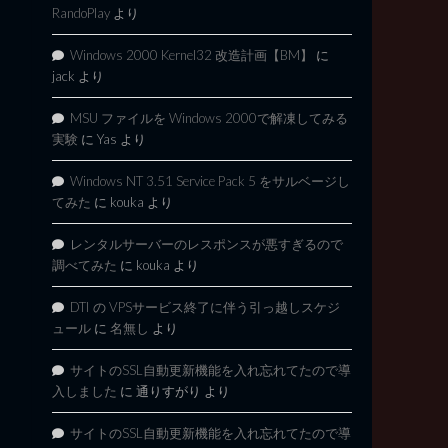
RandoPlay
より
Windows 2000 Kernel32 改造計画【BM】
に
jack
より
MSU ファイルを Windows 2000で解凍してみる
実験
に
Yas
より
Windows NT 3.51 Service Pack 5 をサルベージし
てみた
に
kouka
より
レンタルサーバーのレスポンスが悪すぎるので
調べてみた
に
kouka
より
DTI の VPSサービス終了に伴う引っ越しスケジ
ュール
に
名無し
より
サイトのSSL自動更新機能を入れ忘れてたので導
入しました
に
通りすがり
より
サイトのSSL自動更新機能を入れ忘れてたので導