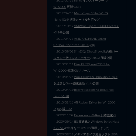
・2012/05/21
iTunes インストーラー for
Win2000
更新 v0.31
・2012/04/16
MediaPlayer10 for Win2k
(Build4069)拡張カーネル対応など
・2011/10/17
VMWare Playere 3.14/3.15パッチ
v3.14b
公開
・2011/04/23
AMD AHCI/RAID Driver
3.1.1548.155/3.2.1540.53
公開
・2010/09/01
SlimDXとDirectShowLibの複バー
ジョン一括インストーラー
2010/6月版公開
・2010/06/11
DirectX 9.0(June/2010) for
Win2000+拡張Kitリリース
・2010/05/25
Win2000にXACT/XAudio/XInput
を追加しGame強化
更新 v1.4a公開
・2010/04/19
Internet Explorer 6 Bonus Pack
Build 6公開
・2010/03/16 ATI Radeon Driver for Win2000
Legacy版 10.2
・2009/11/02
Dependency Walker 日本語化v2
・2009/09/14
IE6高速化とWindows Script Host
5.7 / 5.8
の中身をMS09-045適用しました
・2009/09/13
メディアタイプ変更ソフト(EISA