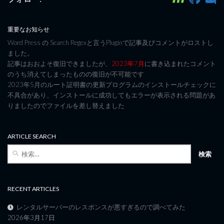
重要なお知らせ
Word Press の Search Regexと言うPluginで記事及びコメントがロストし
ました。
記事はおおよそ復旧できましたが、
2023年7月
に書き込まれたコメント
のうち消えてしまったものの復旧が不可能です
2023年5月のルート証明書の更新プログラムのインストールチェックに
不具合があり、インストールに成功してもエラーが表示される問題があ
りましたのでファイルを差し替えました
ARTICLE SEARCH
検
索:
RECENT ARTICLES
レンタルサーバーのレスポンスが悪すぎるので調べてみた
2026年3月17日