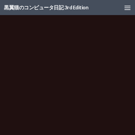
黒翼猫のコンピュータ日記 3rd Edition
コンテンツへスキップ