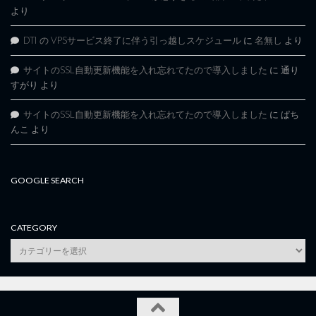
より
DTI の VPSサービス終了に伴う引っ越しスケジュール
に
名無し
より
サイトのSSL自動更新機能を入れ忘れてたので導入しました
に
通り
すがり
より
サイトのSSL自動更新機能を入れ忘れてたので導入しました
に
ぱち
んこ
より
GOOGLE SEARCH
CATEGORY
category