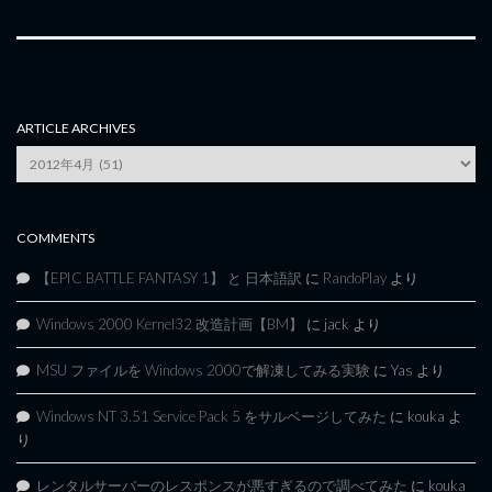
ARTICLE ARCHIVES
Article
Archives
COMMENTS
【EPIC BATTLE FANTASY 1】 と 日本語訳
に
RandoPlay
より
Windows 2000 Kernel32 改造計画【BM】
に
jack
より
MSU ファイルを Windows 2000で解凍してみる実験
に
Yas
より
Windows NT 3.51 Service Pack 5 をサルベージしてみた
に
kouka
よ
り
レンタルサーバーのレスポンスが悪すぎるので調べてみた
に
kouka