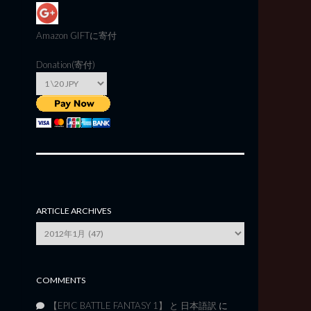
Amazon GIFT
に寄付
Donation(寄付)
ARTICLE ARCHIVES
Article
Archives
COMMENTS
【EPIC BATTLE FANTASY 1】 と 日本語訳
に