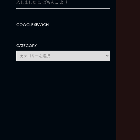
入しました
に
ぱちんこ
より
GOOGLE SEARCH
CATEGORY
category