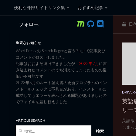
便利な外部サイトリンク集
おすすめ記事
コンテンツへスキップ
フォロー:
日
黒翼猫のコンピュータ日記 3
重要なお知らせ
Word Press の Search Regexと言うPluginで記事及び
コメントがロストしました。
記事はおおよそ復旧できましたが、
2023年7月
に書
き込まれたコメントのうち消えてしまったものの復
旧が不可能です
2023年5月のルート証明書の更新プログラムのイン
ストールチェックに不具合があり、インストールに
DRIVER/
成功してもエラーが表示される問題がありましたの
英語版拡
でファイルを差し替えました
リー
英語版
ARTICLE SEARCH
しまった
検
索: