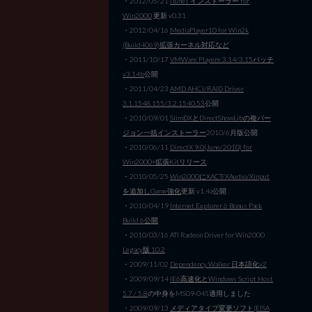
・2012/05/21
iTunes インストーラー for
Win2000
更新 v0.31
・2012/04/16
MediaPlayer10 for Win2k
(Build4069)拡張カーネル対応など
・2011/10/17
VMWare Playere 3.14/3.15パッチ
v3.14b
公開
・2011/04/23
AMD AHCI/RAID Driver
3.1.1548.155/3.2.1540.53
公開
・2010/09/01
SlimDXとDirectShowLibの複バー
ジョン一括インストーラー
2010/6月版公開
・2010/06/11
DirectX 9.0(June/2010) for
Win2000+拡張Kitリリース
・2010/05/25
Win2000にXACT/XAudio/XInput
を追加しGame強化
更新 v1.4a公開
・2010/04/19
Internet Explorer 6 Bonus Pack
Build 6公開
・2010/03/16 ATI Radeon Driver for Win2000
Legacy版 10.2
・2009/11/02
Dependency Walker 日本語化v2
・2009/09/14
IE6高速化とWindows Script Host
5.7 / 5.8
の中身をMS09-045適用しました
・2009/09/13
メディアタイプ変更ソフト(EISA