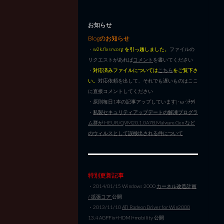
お知らせ
Blogのお知らせ
・
w2k.flxsrv.org を引っ越しました。
ファイルの
リクエストがあれば
コメント
を書いてください
・
対応済みファイルについては
こちら
をご覧下さ
い。
対応依頼を出して、それでも遅いものはここ
に直接コメントしてください
・原則毎日1本の記事アップしています|･ω･)ﾁﾗﾘ
・
私製セキュリティアップデートの解凍プログラ
ム群が HEUR/QVM20.1.0A7B.Malware.Gen など
のウィルスとして誤検出される件について
特別更新記事
・2014/01/15 Windows 2000
カーネル改造計画
/ 拡張コア
公開
・2013/11/10
ATI Radeon Driver for Win2000
13.4 AGPFix+HDMI+mobility 公開