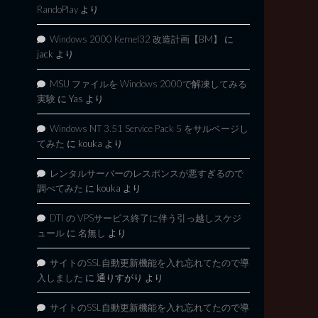
RandoPlay
より
Windows 2000 Kernel32 改造計画【BM】
に
jack
より
MSU ファイルを Windows 2000で解凍してみる
実験
に
Yas
より
Windows NT 3.51 Service Pack 5 をサルベージし
てみた
に
kouka
より
レンタルサーバーのレスポンスが悪すぎるので
調べてみた
に
kouka
より
DTI の VPSサービス終了に伴う引っ越しスケジ
ュール
に
名無し
より
サイトのSSL自動更新機能を入れ忘れてたので導
入しました
に
通りすがり
より
サイトのSSL自動更新機能を入れ忘れてたので導