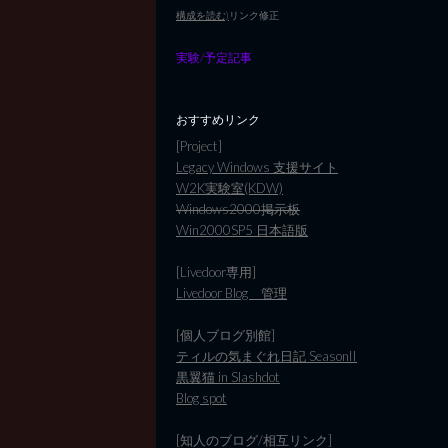
構成を読む)
リンク修正
実験/予定記事
おすすめリンク
[Project]
Legacy Windows 支援サイト
W2K実験室(KDW)
Windows2000掲示板
Win2000SP5 日本語版
[Livedoor専用]
Livedoor Blog 管理
[個人ブログ別館]
ティルの気まぐれ日記 SeasonII
黒翼猫 in Slashdot
Blog spot
[知人のブログ/相互リンク]