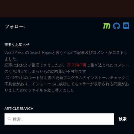
フォロー:
重要なお知らせ
Word Press の Search Regexと言うPluginで記事及びコメントがロストし
ました。
記事はおおよそ復旧できましたが、
2023年7月
に書き込まれたコメント
のうち消えてしまったものの復旧が不可能です
2023年5月のルート証明書の更新プログラムのインストールチェックに
不具合があり、インストールに成功してもエラーが表示される問題があ
りましたのでファイルを差し替えました
ARTICLE SEARCH
検
索: