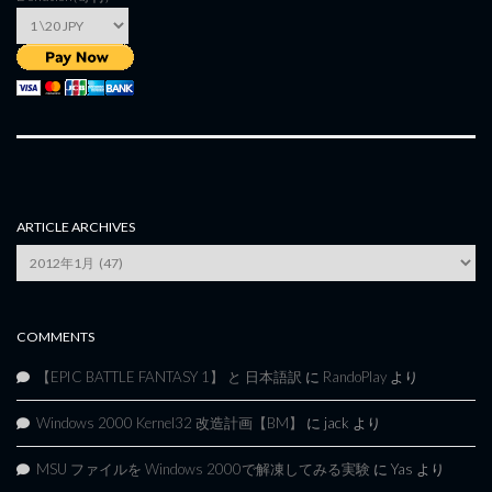
ARTICLE ARCHIVES
Article
Archives
COMMENTS
【EPIC BATTLE FANTASY 1】 と 日本語訳
に
RandoPlay
より
Windows 2000 Kernel32 改造計画【BM】
に
jack
より
MSU ファイルを Windows 2000で解凍してみる実験
に
Yas
より