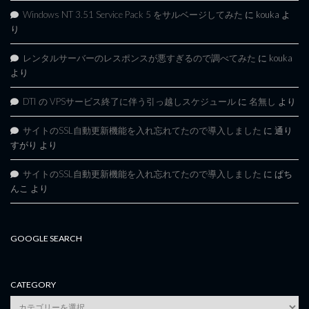
Windows NT 3.51 Service Pack 5 をサルベージしてみた
に
kouka
よ
り
レンタルサーバーのレスポンスが悪すぎるので調べてみた
に
kouka
より
DTI の VPSサービス終了に伴う引っ越しスケジュール
に
名無し
より
サイトのSSL自動更新機能を入れ忘れてたので導入しました
に
通り
すがり
より
サイトのSSL自動更新機能を入れ忘れてたので導入しました
に
ぱち
んこ
より
GOOGLE SEARCH
CATEGORY
category