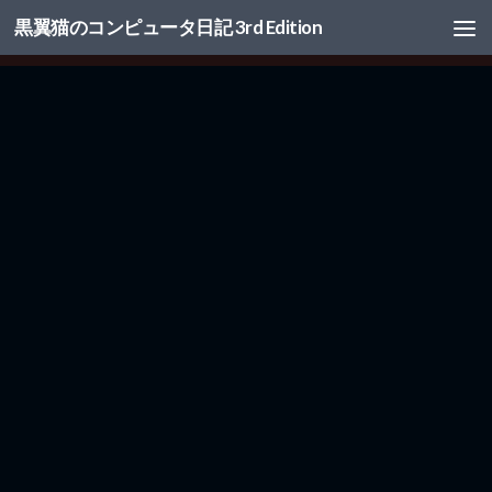
黒翼猫のコンピュータ日記 3rd Edition
コンテンツへスキップ