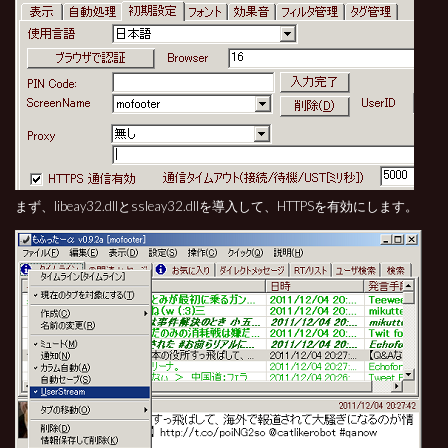
まず、libeay32.dllとssleay32.dllを導入して、HTTPSを有効にします。