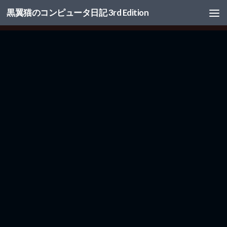
黒翼猫のコンピュータ日記 3rd Edition
コンテンツへスキップ