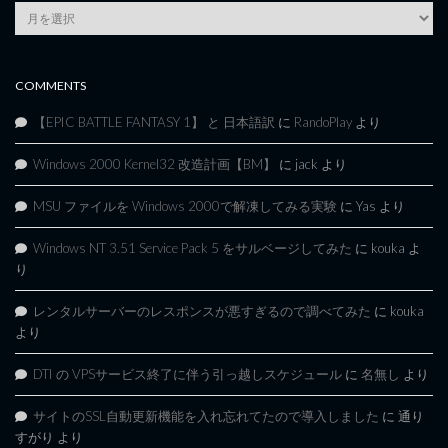
Article
Archives
COMMENTS
【EPIC BATTLE FANTASY 1】 と 日本語訳
に
RandoPlay
より
Windows 2000 Kernel32 改造計画【BM】
に
jack
より
MSU ファイルを Windows 2000で解凍してみる実験
に
Yas
より
Windows NT 3.51 Service Pack 5 をサルベージしてみた
に
kouka
よ
り
レンタルサーバーのレスポンスが悪すぎるので調べてみた
に
kouka
より
DTI の VPSサービス終了に伴う引っ越しスケジュール
に
名無し
より
サイトのSSL自動更新機能を入れ忘れてたので導入しました
に
通り
すがり
より