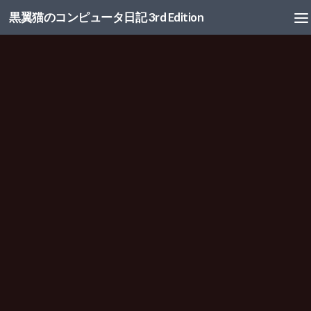
黒翼猫のコンピュータ日記 3rd Edition
コンテンツへスキップ