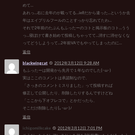
めて…
あれっ…右に去年のが載ってる…ie8だから違った…というか去
年はエイプリルフールのことすっかり忘れてたわ…
それで2年前のたぶんもふったーのコトと掲示板のコト…うう
っ…寝ぼけて書き始めて投稿しちゃってて…消すに消せなくな
ってどうしようって…2年前VAでもやってしまったのに…
返信
blackwingcat
2012年3月12日 9:28 AM
もふったーは開発から先月で１年なのでした|･ω･)
実はここのコメントは承認制なので、
「さっきのコメントミスりました」って投稿すれば
修正して公開したり、削除したりするんですけどね
「ここから下オフレコで」とかだったら、
そこだけ削除したり|｡･ω･)ﾉ
返信
ichigomilkcake
2012年3月12日 7:01 PM