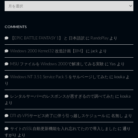
Article
Archives
COMMENTS
【EPIC BATTLE FANTASY 1】 と 日本語訳
に
RandoPlay
より
Windows 2000 Kernel32 改造計画【BM】
に
jack
より
MSU ファイルを Windows 2000で解凍してみる実験
に
Yas
より
Windows NT 3.51 Service Pack 5 をサルベージしてみた
に
kouka
よ
り
レンタルサーバーのレスポンスが悪すぎるので調べてみた
に
kouka
より
DTI の VPSサービス終了に伴う引っ越しスケジュール
に
名無し
より
サイトのSSL自動更新機能を入れ忘れてたので導入しました
に
通り
すがり
より