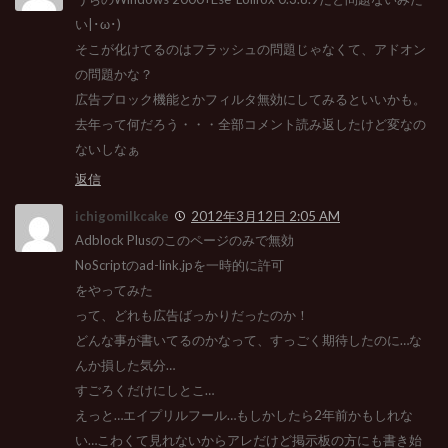
い|･ω･)
そこが化けてるのはフラッシュの問題じゃなくて、アドオン
の問題かな？
広告ブロック機能とかフィルタ無効にしてみるといいかも。
去年って何だろう・・・全部コメント読み返したけど変なの
ないしなぁ
返信
ichigomilkcake
2012年3月12日 2:05 AM
Adblock Plusのこのページのみで無効
NoScriptのad-link.jpを一時的に許可
をやってみた
って、どれも広告ばっかりだったのか！
どんな事が書いてるのかなって、すっごく期待したのに…な
んか損した気分…
すごろくだけにしとこ…
えっと…エイプリルフール…もしかしたら2年前かもしれな
い…こわくて見れないからアレだけど掲示板の方にも書き始