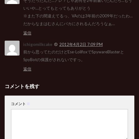
そうだったんだ…アレ？じゃあ何を2年前書いたんだろ…もう
いいや…とってもとってもありがとう
※また下の間違えてるっ、VAのは3年前の2009年だったわ…
だからなまはむさんにバカにされるんだろうなぁ…
返信
ichigomilkcake
2012年4月2日 7:09 PM
前から思ってたのだけどEse-LolifoxでSpywareBlasterと
SpyBotの保護がされないですっ。
返信
コメントを残す
コメント
※