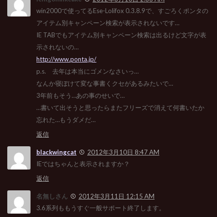
win2000で使ってるEse-Lolifox 0.3.8.9で、すごろくポンタの
アイテム別キャンペーン検索が表示されないです…
IE TABでもアイテム別キャンペーン検索は出るけど文字が表
示されないの…
http://www.ponta.jp/
p.s. 去年は本当にゴメンなさいっ…
なんか寝ぼけて変な事書くクセがあるみたいで…
3年前もそう…あの事のせいで…
…書いて出そうと思ったらまたフリーズで消えて何書いたか
忘れた…もうダメだ…
返信
blackwingcat
2012年3月10日 8:47 AM
IEではちゃんと表示されますか？
返信
名無しさん
2012年3月11日 12:15 AM
3.6系列ももうすぐ一般サポート終了します。