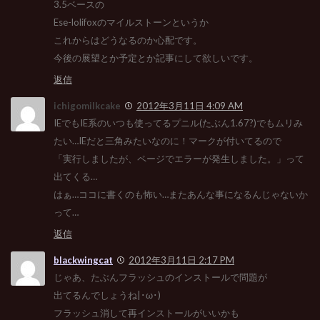
3.5ベースの
Ese-lolifoxのマイルストーンというか
これからはどうなるのか心配です。
今後の展望とか予定とか記事にして欲しいです。
返信
ichigomilkcake
2012年3月11日 4:09 AM
IEでもIE系のいつも使ってるプニル(たぶん1.67?)でもムリみ
たい…IEだと三角みたいなのに！マークが付いてるので
「実行しましたが、ページでエラーが発生しました。」って
出てくる…
はぁ…ココに書くのも怖い…またあんな事になるんじゃないか
って…
返信
blackwingcat
2012年3月11日 2:17 PM
じゃあ、たぶんフラッシュのインストールで問題が
出てるんでしょうね|･ω･)
フラッシュ消して再インストールがいいかも