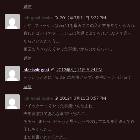
返信
ichigomilkcake
2012年3月11日 5:22 PM
いや…フラッシュはver11を最近ココの入れ方を見ながら入れ
直したばかりでフラッシュは普通に出てるけど…なんて言っ
たらいいんだろう…
画面のうｐなんてやった事無いから分からないし…
返信
blackwingcat
2012年3月11日 5:24 PM
そういうときに Twitter の画像アップが便利だったり|･ω･)
返信
ichigomilkcake
2012年3月11日 8:57 PM
ツイッターってやった事無いんだよね…
去年寝ぼけてあんな事書いたのに…
ああっ…またっ…だそうと思ったら今度はプニルを間違えて終
了しちゃった…
また何書いたか忘れた…