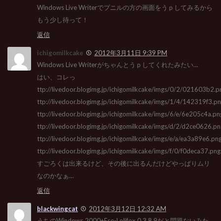
Windows Live Writerでプニルの方の画面をうｐしてみるから
もう少し待って！
返信
ichigomilkcake
2012年3月11日 9:39 PM
Windows Live Writerがちゃんとうｐしてくれたみたい…
はい、コレっ
ttp://livedoor.blogimg.jp/ichigomilkcake/imgs/0/2/021603b2.p
ttp://livedoor.blogimg.jp/ichigomilkcake/imgs/1/4/142319f3.p
ttp://livedoor.blogimg.jp/ichigomilkcake/imgs/6/e/6e205c4a.pn
ttp://livedoor.blogimg.jp/ichigomilkcake/imgs/d/2/d2ce0626.pn
ttp://livedoor.blogimg.jp/ichigomilkcake/imgs/e/a/ea3a89e6.pn
ttp://livedoor.blogimg.jp/ichigomilkcake/imgs/f/0/f0deca37.png
すごろくは出来るけど、その後に出るんだけどやっぱりムリ
なのかなぁ…
返信
blackwingcat
2012年3月12日 12:32 AM
うちのWindows 2000+Ese-Lolifox 0.3.8.9だと問題ないみた