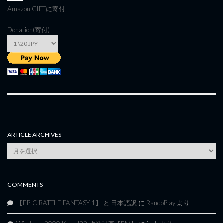
Amazon GIFT
に寄付
Donation(寄付)
ARTICLE ARCHIVES
Article
Archives
COMMENTS
【EPIC BATTLE FANTASY 1】 と 日本語訳
に
RandoPlay
より