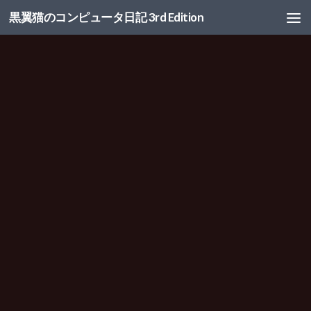
黒翼猫のコンピュータ日記 3rd Edition
コンテンツへスキップ