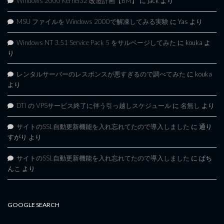
Windows 2000 Kernel32 改造計画【BM】
に
jack
より
MSU ファイルを Windows 2000で解凍してみる実験
に
Yas
より
Windows NT 3.51 Service Pack 5 をサルベージしてみた
に
kouka
よ
り
レンタルサーバーのレスポンスが悪すぎるので調べてみた
に
kouka
より
DTI の VPSサービス終了に伴う引っ越しスケジュール
に
名無し
より
サイトのSSL自動更新機能を入れ忘れてたので導入しました
に
通り
すがり
より
サイトのSSL自動更新機能を入れ忘れてたので導入しました
に
ぱち
んこ
より
GOOGLE SEARCH