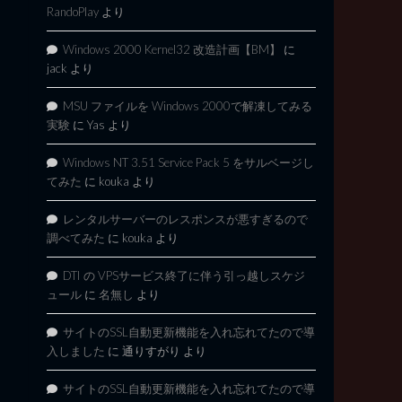
RandoPlay
より
Windows 2000 Kernel32 改造計画【BM】
に
jack
より
MSU ファイルを Windows 2000で解凍してみる
実験
に
Yas
より
Windows NT 3.51 Service Pack 5 をサルベージし
てみた
に
kouka
より
レンタルサーバーのレスポンスが悪すぎるので
調べてみた
に
kouka
より
DTI の VPSサービス終了に伴う引っ越しスケジ
ュール
に
名無し
より
サイトのSSL自動更新機能を入れ忘れてたので導
入しました
に
通りすがり
より
サイトのSSL自動更新機能を入れ忘れてたので導