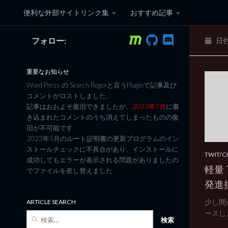
便利な外部サイトリンク集
おすすめ記事
コンテンツへスキップ
フォロー:
日
黒翼猫のコンピュータ日記 3
重要なお知らせ
Word Press の Search Regexと言うPluginで記事及び
コメントがロストしました。
記事はおおよそ復旧できましたが、
2023年7月
に書
き込まれたコメントのうち消えてしまったものの復
旧が不可能です
2023年5月のルート証明書の更新プログラムのイン
ストールチェックに不具合があり、インストールに
TWIT/
成功してもエラーが表示される問題がありましたの
軽量 T
でファイルを差し替えました
発進捗
少し間
ARTICLE SEARCH
ースしま
検
索: