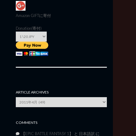
Amazon GIFT
に寄付
Donation(寄付)
ARTICLE ARCHIVES
Article
Archives
COMMENTS
【EPIC BATTLE FANTASY 1】 と 日本語訳
に