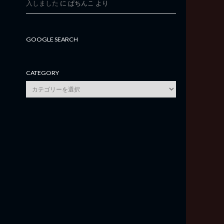
入しました
に
ぱちんこ
より
GOOGLE SEARCH
CATEGORY
category