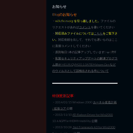
お知らせ
Blogのお知らせ
・
w2k.flxsrv.org を引っ越しました。
ファイルの
リクエストがあれば
コメント
を書いてください
・
対応済みファイルについては
こちら
をご覧下さ
い。
対応依頼を出して、それでも遅いものはここ
に直接コメントしてください
・原則毎日1本の記事アップしています|･ω･)ﾁﾗﾘ
・
私製セキュリティアップデートの解凍プログラ
ム群が HEUR/QVM20.1.0A7B.Malware.Gen など
のウィルスとして誤検出される件について
特別更新記事
・2014/01/15 Windows 2000
カーネル改造計画
/ 拡張コア
公開
・2013/11/10
ATI Radeon Driver for Win2000
13.4 AGPFix+HDMI+mobility 公開
・2013/10/28
.Net Framework 4.0 for Win2000