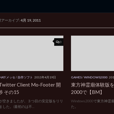
付アーカイブ:
4月 19, 2011
rd Edition
Windows 2000 tunes up blog
0
CHAT/メッセ
/
自作ソフト
2011年4月19日
GAMES
/
WINDOWS2000
20
witter Client Mo-Footer 開
東方神霊廟体験版をW
 その15
2000で【BM】
が空きましたが、３つ目の安定版をリリ
Windows2000で東方神
した。(最初のは不...
た。