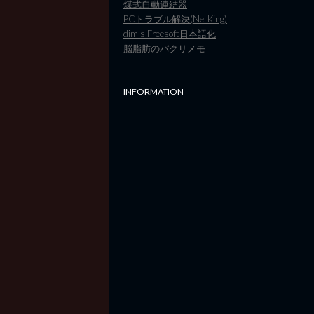
煤式自動連結器
PCトラブル解決(NetKing)
dim's Freesoft日本語化
脳脂肪のパクリメモ
INFORMATION