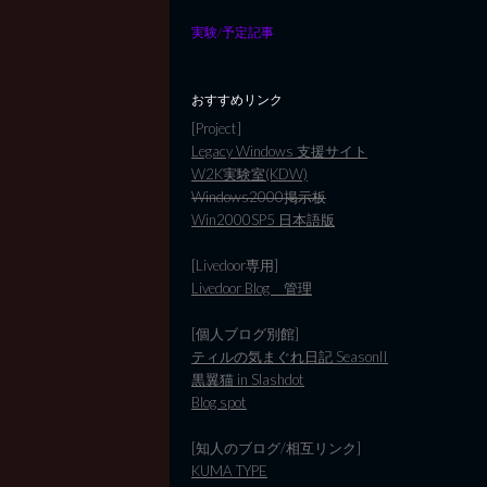
実験/予定記事
おすすめリンク
[Project]
Legacy Windows 支援サイト
W2K実験室(KDW)
Windows2000掲示板
Win2000SP5 日本語版
[Livedoor専用]
Livedoor Blog 管理
[個人ブログ別館]
ティルの気まぐれ日記 SeasonII
黒翼猫 in Slashdot
Blog spot
[知人のブログ/相互リンク]
KUMA TYPE