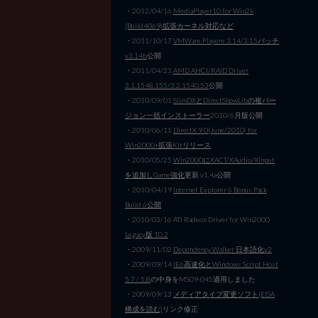
・2012/04/16
MediaPlayer10 for Win2k
(Build4069)拡張カーネル対応など
・2011/10/17
VMWare Playere 3.14/3.15パッチ
v3.14b
公開
・2011/04/23
AMD AHCI/RAID Driver
3.1.1548.155/3.2.1540.53
公開
・2010/09/01
SlimDXとDirectShowLibの複バー
ジョン一括インストーラー
2010/6月版公開
・2010/06/11
DirectX 9.0(June/2010) for
Win2000+拡張Kitリリース
・2010/05/25
Win2000にXACT/XAudio/XInput
を追加しGame強化
更新 v1.4a公開
・2010/04/19
Internet Explorer 6 Bonus Pack
Build 6公開
・2010/03/16 ATI Radeon Driver for Win2000
Legacy版 10.2
・2009/11/02
Dependency Walker 日本語化v2
・2009/09/14
IE6高速化とWindows Script Host
5.7 / 5.8
の中身をMS09-045適用しました
・2009/09/13
メディアタイプ変更ソフト(EISA
構成を読む)
リンク修正