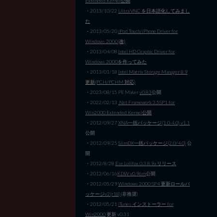
Extended Kernel公開
・2013/10/22
Ultra VNC を日本語化してみまし
た
・2013/05/20
iPod Touch/iPhone Driver for
Windows 2000(改)
・2013/04/08
Intel HD Graphic Driver for
Windows 2000を作ってみた
・2013/01/18
Intel Matrix Storage Manager 8.9
更新(PCH/PCHM 対応)
・2023/08/15 PE Maker
v0.83
公開
・2022/02/13
.Net Framework 3.5SP1 for
Win2000 Extended Kernel公開
・2012/09/27
XNA一括パッケージ(1.0-4.0) v1.1
公開
・2012/09/25
SlimDX一括パッケージ(2.0/4.0)
公
開
・2012/8/28
Ese Lolifox 0.3.8.9a リリース
・2012/06/16
KDW v0.96m
公開
・2012/05/29
Windows 2000 SP4 更新ロールパ
ッケージv2(r18)
(非推奨)
・2012/05/21
iTunes インストーラー for
Win2000
更新 v0.31