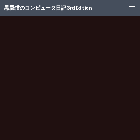
黒翼猫のコンピュータ日記 3rd Edition
コンテンツへスキップ