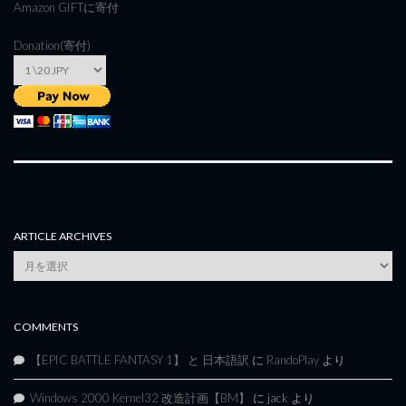
Amazon GIFT
に寄付
Donation(寄付)
ARTICLE ARCHIVES
Article
Archives
COMMENTS
【EPIC BATTLE FANTASY 1】 と 日本語訳
に
RandoPlay
より
Windows 2000 Kernel32 改造計画【BM】
に
jack
より