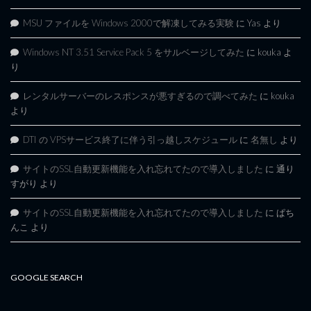
MSU ファイルを Windows 2000で解凍してみる実験
に
Yas
より
Windows NT 3.51 Service Pack 5 をサルベージしてみた
に
kouka
よ
り
レンタルサーバーのレスポンスが悪すぎるので調べてみた
に
kouka
より
DTI の VPSサービス終了に伴う引っ越しスケジュール
に
名無し
より
サイトのSSL自動更新機能を入れ忘れてたので導入しました
に
通り
すがり
より
サイトのSSL自動更新機能を入れ忘れてたので導入しました
に
ぱち
んこ
より
GOOGLE SEARCH