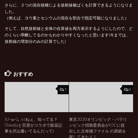
さらに、２つの混在核種による放射線被ばくを計算できるようになりま
した。
（例えば、ヨウ素とセシウムの混在を割合で指定可能になりました）
そして、自然放射線と全体の合算値を両方表示するようにしたので、ど
のくらい乖離してるのかもわかりやすくなったと思います(今までは、
放射線の増加分のみの計算でした)
おすすめ
7
0
|U･ω･)。o (ねぇ、知ってる？
東京2020オリンピック・パラリ
ITmediaと百度がコラボで販促記
ンピック招致委員会がIOCに提
事を沢山書いてるんだって)
出した立候補ファイル の原紙を
探してきたよ！