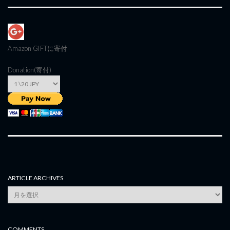
Amazon GIFT
に寄付
Donation(寄付)
ARTICLE ARCHIVES
Article
Archives
COMMENTS