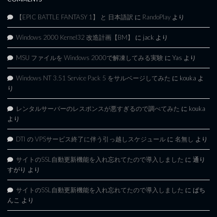
【EPIC BATTLE FANTASY 1】 と 日本語訳
に
RandoPlay
より
Windows 2000 Kernel32 改造計画【BM】
に
jack
より
MSU ファイルを Windows 2000で解凍してみる実験
に
Yas
より
Windows NT 3.51 Service Pack 5 をサルベージしてみた
に
kouka
よ
り
レンタルサーバーのレスポンスが悪すぎるので調べてみた
に
kouka
より
DTI の VPSサービス終了に伴う引っ越しスケジュール
に
名無し
より
サイトのSSL自動更新機能を入れ忘れてたので導入しました
に
通り
すがり
より
サイトのSSL自動更新機能を入れ忘れてたので導入しました
に
ぱち
んこ
より