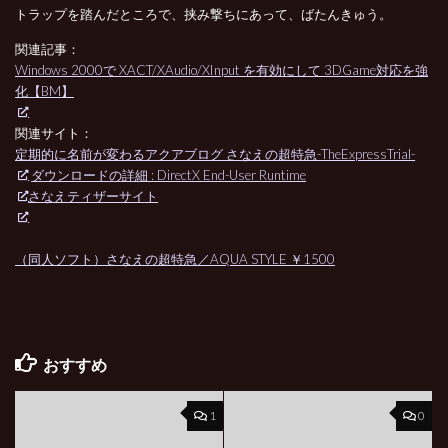
トラップを踏んだところで、挟み撃ちにあって、ばたんきゅう。
関連記事：
Windows 2000で XACT/XAudio/XInput を有効にして 3DGame対応を強
化【BM】
関連サイト：
定期的に名前が変わるアクアブログ さなえの超特急-TheExpressTrial-
ダウンロードの詳細 : DirectX End-User Runtime
さなえティザーサイト
（同人ソフト）さなえの超特急／AQUA STYLE ￥1500
おすすめ
1
0