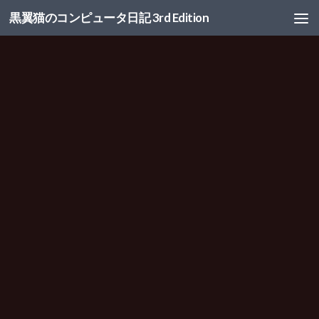
黒翼猫のコンピュータ日記 3rd Edition
コンテンツへスキップ