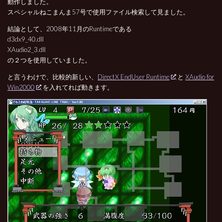
動作しました。
スペシャルねこまんま57号で使用ファイル検索して見ました。
結論として、2008年11月のRuntimeである
d3dx9_40.dll
XAudio2_3.dll
の２つを使用していました。
と言うわけで、比較的新しい、
DirectX EndUser Runtime
と
XAudio for
Win2000
を入れてれば動きます。