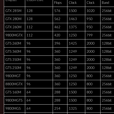
Flops
Clock
Clock
Band
GTX 285M
128
576
1500
1020
256bit
GTX 280M
128
562
1463
950
256bit
GTX 260M
112
462
1375
950
256bit
9800MGTX
112
420
1250
799
256bit
GTS 260M
96
396
1425
2000
128bit
GTS 360M
96
360
1249
2000
128bit
GTS 350M
96
360
1249
2000
128bit
GTS 250M
96
360
1249
2000
128bit
9800MGT
96
360
1250
800
256bit
8800MGTX
96
360
1250
800
256bit
GTS 160M
64
288
1500
800
256bit
9800MGTS
64
288
1500
800
256bit
9800MGS
64
254
1325
800
256bit