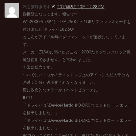
私も猫好きです
2010年5月20日 12:28 PM
御世話になってます。報告です
Win2000Pro SP4にELSA 250GTS 1GBリファレンスカードを
付けました(ドライバ182.50)
ところがアイドル時のダウンクロックが無効になっていま
す。
メーカー(ELSA)に聞いたところ「2000だとダウンクロック機
能は使用できません」と言われました。
非常に残念です。
ついでにいくつかのデスクトップ上のアイコンの絵の部分内
の透明部分が透明化されなくなりました。
更に致命的なエラーがイベントビューアに。
ID 11
「ドライバは \Device\Harddisk0\DR0 でコントローラ エラー
を検出しました。 」
「ドライバは \Device\Harddisk1\DR1 でコントローラ エラー
を検出しました。 」
9600GTに戻すとエラーは出ず、再び250GTSに変えるとエ