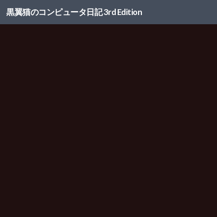
黒翼猫のコンピュータ日記 3rd Edition
コンテンツへスキップ