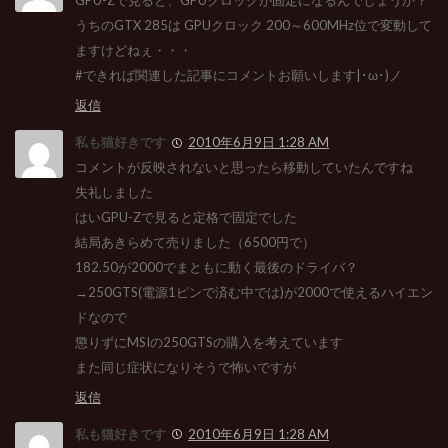
GPU-Zで見ると、GPUクロックが固定になるんでしょうか？
うちのGTX 285は GPUクロック 200～600MHz位で変動して
ますけどねぇ・・・
#できれば関連した記事にコメントお願いします|･ω･)ノ
返信
私も猫好きです
2010年6月9日 1:28 AM
コメントが反映されないと思ったら移動していたんですね
失礼しました
はいGPU-Zで見ると定格で固定でした
結局あきらめて売りました（6500円で）
182.50が2000でまともに動く最後のドライバ？
→250GTS(電源1ピンで済む中では)が2000で使えるハイエン
ドなので
懲りずにMSIの250GTSの購入を考えています
また同じ症状になりそうで怖いですが
返信
私も猫好きです
2010年6月9日 1:28 AM