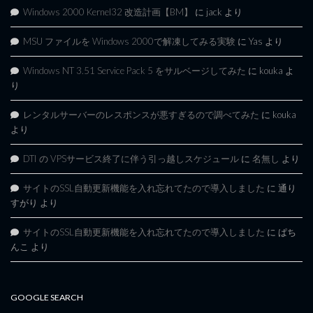
Windows 2000 Kernel32 改造計画【BM】
に
jack
より
MSU ファイルを Windows 2000で解凍してみる実験
に
Yas
より
Windows NT 3.51 Service Pack 5 をサルベージしてみた
に
kouka
よ
り
レンタルサーバーのレスポンスが悪すぎるので調べてみた
に
kouka
より
DTI の VPSサービス終了に伴う引っ越しスケジュール
に
名無し
より
サイトのSSL自動更新機能を入れ忘れてたので導入しました
に
通り
すがり
より
サイトのSSL自動更新機能を入れ忘れてたので導入しました
に
ぱち
んこ
より
GOOGLE SEARCH