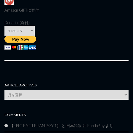
Amazon GIFT
に寄付
Donation(寄付)
ARTICLE ARCHIVES
Article
Archives
COMMENTS
【EPIC BATTLE FANTASY 1】 と 日本語訳
に
RandoPlay
より