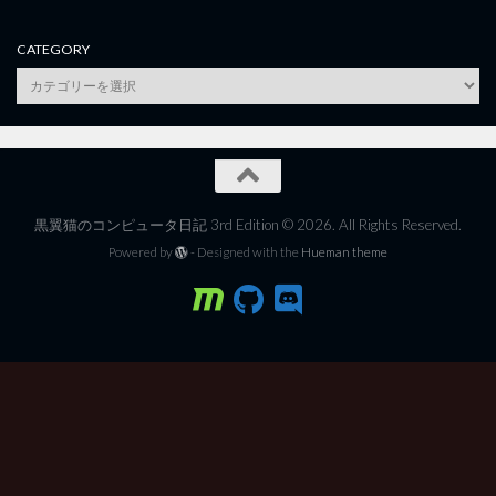
CATEGORY
category
黒翼猫のコンピュータ日記 3rd Edition © 2026. All Rights Reserved.
Powered by
- Designed with the
Hueman theme