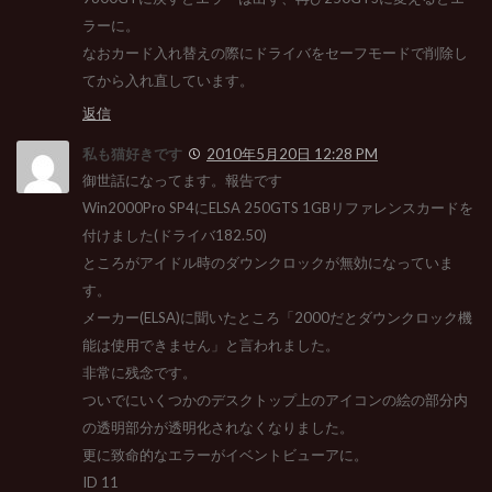
ラーに。
なおカード入れ替えの際にドライバをセーフモードで削除し
てから入れ直しています。
返信
私も猫好きです
2010年5月20日 12:28 PM
御世話になってます。報告です
Win2000Pro SP4にELSA 250GTS 1GBリファレンスカードを
付けました(ドライバ182.50)
ところがアイドル時のダウンクロックが無効になっていま
す。
メーカー(ELSA)に聞いたところ「2000だとダウンクロック機
能は使用できません」と言われました。
非常に残念です。
ついでにいくつかのデスクトップ上のアイコンの絵の部分内
の透明部分が透明化されなくなりました。
更に致命的なエラーがイベントビューアに。
ID 11