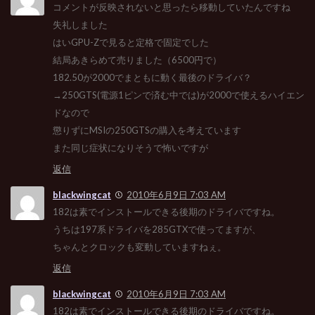
コメントが反映されないと思ったら移動していたんですね
失礼しました
はいGPU-Zで見ると定格で固定でした
結局あきらめて売りました（6500円で）
182.50が2000でまともに動く最後のドライバ？
→250GTS(電源1ピンで済む中では)が2000で使えるハイエン
ドなので
懲りずにMSIの250GTSの購入を考えています
また同じ症状になりそうで怖いですが
返信
blackwingcat
2010年6月9日 7:03 AM
182は素でインストールできる後期のドライバですね。
うちは197系ドライバを285GTXで使ってますが、
ちゃんとクロックも変動していますねぇ。
返信
blackwingcat
2010年6月9日 7:03 AM
182は素でインストールできる後期のドライバですね。