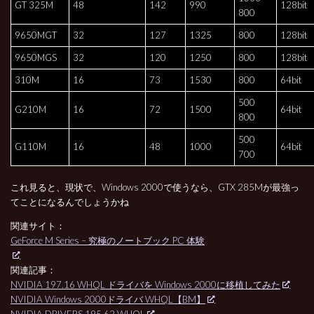
GT 325M
48
142
990
128bit
800
9650MGT
32
127
1325
800
128bit
9650MGS
32
120
1250
800
128bit
310M
16
73
1530
800
64bit
500
G210M
16
72
1500
64bit
800
500
G110M
16
48
1000
64bit
700
これ見ると、現状で、Windows 2000で使うなら、GTX 285Mが最強っ
てことになるんでしょうかね
関連サイト：
GeForce M Series – 究極のノートブック PC 体験
関連記事：
NVIDIA 197.16 WHQL ドライバを Windows 2000に移植してみた
NVIDIA Windows 2000ドライバ WHQL【BM】
NVIDIA DRIVERS 195.62 WHQL