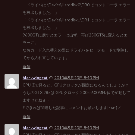
「ドライバは \Device\Harddisk0\DR0 でコントローラ エラー
を検出しました。 」
「ドライバは \Device\Harddisk1\DR1 でコントローラ エラー
を検出しました。 」
9600GTに戻すとエラーは出ず、再び250GTSに変えるとエ
ラーに。
なおカード入れ替えの際にドライバをセーフモードで削除し
てから入れ直しています。
返信
blackwingcat
2010年5月20日 8:40 PM
GPU-Zで見ると、GPUクロックが固定になるんでしょうか？
うちのGTX 285は GPUクロック 200～600MHz位で変動して
ますけどねぇ・・・
#できれば関連した記事にコメントお願いします|･ω･)ノ
返信
blackwingcat
2010年5月20日 8:40 PM