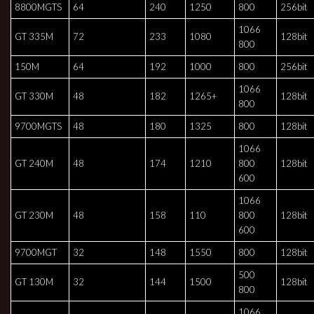
8800MGTS
64
240
1250
800
256bit
1066
GT 335M
72
233
1080
128bit
800
150M
64
192
1000
800
256bit
1066
GT 330M
48
182
1265+
128bit
800
9700MGTS
48
180
1325
800
128bit
1066
GT 240M
48
174
1210
800
128bit
600
1066
GT 230M
48
158
110
800
128bit
600
9700MGT
32
148
1550
800
128bit
500
GT 130M
32
144
1500
128bit
800
1066