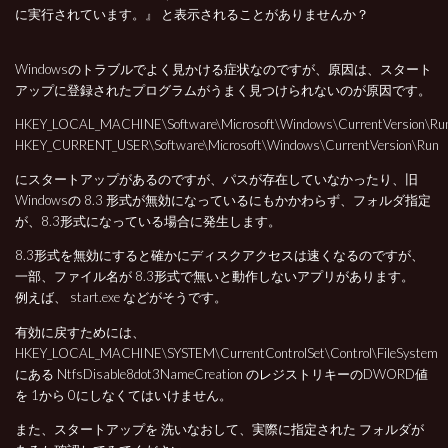
に実行されています。』 と表示されることがありませんか？
Windowsのトラブルでよく見かける症状なのですが、原因は、スタート
アップに登録されたプログラムがうまく見つけられないのが原因です。
HKEY_LOCAL_MACHINE\Software\Microsoft\Windows\CurrentVersion\Ru
HKEY_CURRENT_USER\Software\Microsoft\Windows\CurrentVersion\Run
にスタートアップがあるのですが、パスが存在していなかったり、旧
Windowsの 8.3 形式が無効になっているにもかかわらず、フォルダ指定
が、8.3形式になっている場合に発生します。
8.3形式を無効にすると確かにディスクアクセスは速くなるのですが、
一部、ファイル名が 8.3形式で無いと動作しないアプリがあります。
例えば、 start.exe などがそうです。
有効に戻すためには、
HKEY_LOCAL_MACHINE\SYSTEM\CurrentControlSet\Control\FileSystem
にある NtfsDisable8dot3NameCreation のレジストリキーのDWORD値
を 1から 0にしなくてはいけません。
また、スタートアップを 洗いなおして、実際に指定された フォルダが