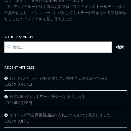
のうち消えてしまったものの復旧が不可能です
2023年5月のルート証明書の更新プログラムのインストールチェックに
不具合があり、インストールに成功してもエラーが表示される問題があ
りましたのでファイルを差し替えました
ARTICLE SEARCH
検
索:
RECENT ARTICLES
レンタルサーバーのレスポンスが悪すぎるので調べてみた
2026年3月17日
自宅のIPv4ネットワークがやっと復活した話
2026年2月28日
サイトのSSL自動更新機能を入れ忘れてたので導入しました
2026年2月7日