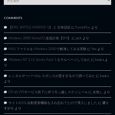
Archives
COMMENTS
【EPIC BATTLE FANTASY 1】 と 日本語訳
に
RandoPlay
より
Windows 2000 Kernel32 改造計画【BM】
に
jack
より
MSU ファイルを Windows 2000で解凍してみる実験
に
Yas
より
Windows NT 3.51 Service Pack 5 をサルベージしてみた
に
kouka
よ
り
レンタルサーバーのレスポンスが悪すぎるので調べてみた
に
kouka
より
DTI の VPSサービス終了に伴う引っ越しスケジュール
に
名無し
より
サイトのSSL自動更新機能を入れ忘れてたので導入しました
に
通り
すがり
より