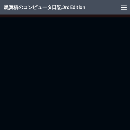
黒翼猫のコンピュータ日記 3rd Edition
コンテンツへスキップ