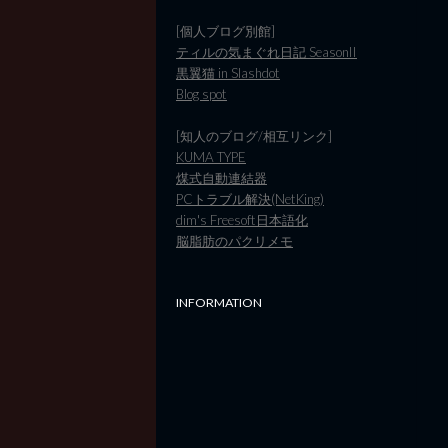
[個人ブログ別館]
ティルの気まぐれ日記 SeasonII
黒翼猫 in Slashdot
Blog spot
[知人のブログ/相互リンク]
KUMA TYPE
煤式自動連結器
PCトラブル解決(NetKing)
dim's Freesoft日本語化
脳脂肪のパクリメモ
INFORMATION