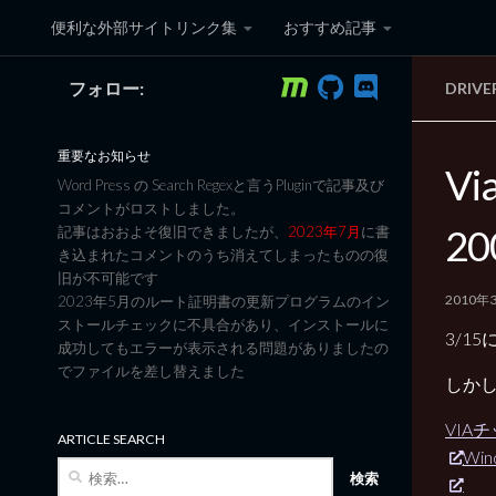
便利な外部サイトリンク集
おすすめ記事
コンテンツへスキップ
フォロー:
DRIVE
黒翼猫のコンピュータ日記 3
重要なお知らせ
Vi
Word Press の Search Regexと言うPluginで記事及び
コメントがロストしました。
2
記事はおおよそ復旧できましたが、
2023年7月
に書
き込まれたコメントのうち消えてしまったものの復
旧が不可能です
2010年
2023年5月のルート証明書の更新プログラムのイン
ストールチェックに不具合があり、インストールに
3/15
成功してもエラーが表示される問題がありましたの
でファイルを差し替えました
しかし
VIA
ARTICLE SEARCH
Wind
検
索: