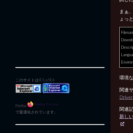
まぁ、
ょっ
Filena
Downl
Descri
Languag
Enviro
環境な
このサイトはIE5.x/IE6
関連
Driver
Firefox
関連
で最適化されています。
新しい