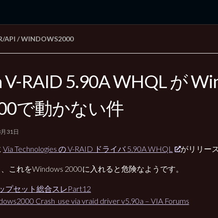
R/API
/
WINDOWS2000
rd Edition
Windows 2000 tunes up blog
a V-RAID 5.90A WHQL が Wi
000で動かない件
3月31日
に
Via Technologies の V-RAID ドライバ 5.90A WHQL
がリリー
、これをWindows 2000に入れると危険なようです。
チップセット総合スレPart12
ows2000 Crash_use via vraid driver v5.90a – VIA Forums