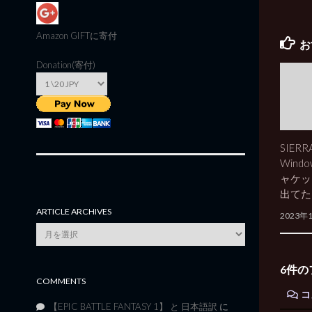
Amazon GIFT
に寄付
お
Donation(寄付)
SIERR
Wind
ャケッ
出てた
ARTICLE ARCHIVES
2023年
Article
Archives
6件の
COMMENTS
コ
【EPIC BATTLE FANTASY 1】 と 日本語訳
に