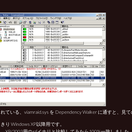
ている、viamraid.sys を Dependency Walker に通すと、
きり Windows XP以降用です。
、XP/2003用のバイナリと比較してみたら100%一致しました