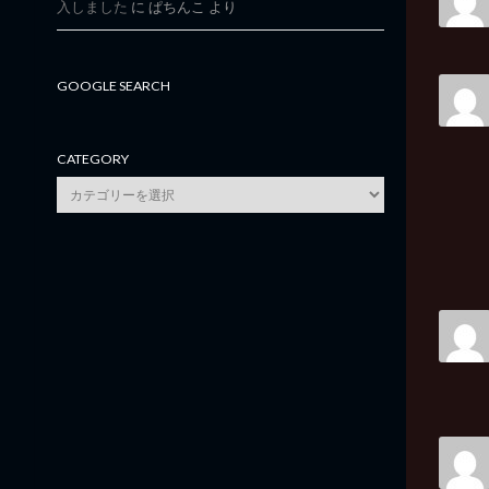
入しました
に
ぱちんこ
より
GOOGLE SEARCH
CATEGORY
category