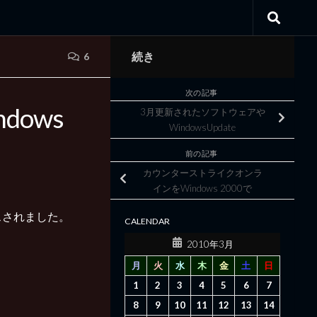
続き
6
次の記事
ndows
3月更新されたソフトウェアや
WindowsUpdate
前の記事
カウンターストライクオンラ
インをWindows 2000で
スされました。
CALENDAR
2010年3月
月
火
水
木
金
土
日
1
2
3
4
5
6
7
8
9
10
11
12
13
14