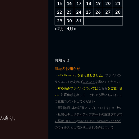
15
16
17
18
19
20
21
22
23
24
25
26
27
28
29
30
31
« 2月
4月 »
お知らせ
Blogのお知らせ
・
w2k.flxsrv.org を引っ越しました。
ファイルの
リクエストがあれば
コメント
を書いてください
・
対応済みファイルについては
こちら
をご覧下さ
い。
対応依頼を出して、それでも遅いものはここ
に直接コメントしてください
・原則毎日1本の記事アップしています|･ω･)ﾁﾗﾘ
・
私製セキュリティアップデートの解凍プログラ
見ての通り。
ム群が HEUR/QVM20.1.0A7B.Malware.Gen など
のウィルスとして誤検出される件について
。