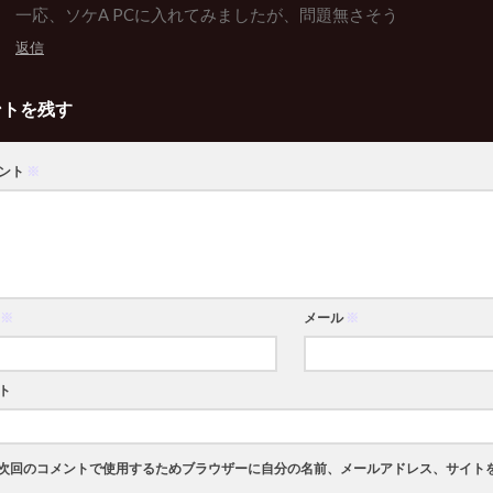
一応、ソケA PCに入れてみましたが、問題無さそう
返信
ントを残す
ント
※
※
メール
※
ト
次回のコメントで使用するためブラウザーに自分の名前、メールアドレス、サイト