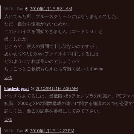
W2k Fan
2010年4月1日 8:34 AM
入れてみた所、ブルースクリーンにはなりませんでした。
ただ、自分も環境がないためか、
このデバイスを開始できません（コード１０）と
出ましたが。
ところで、素人の質問で申し訳ないのですが；
思い切りXP用の.sysファイルを2k用にするには
どのようにすれば良いのでしょうか？
ちょこっとご教授もらえたら有難く思いますm○m
返信
blackwingcat
2010年4月1日 9:30 AM
パッチをあてるには、最低限 x86アセンブラの知識と、PEファ
知識、2000とXPの関数構成の違いに関する知識の３つが必要で
詳しくは、過去の記事を参考にしてみて下さい。
返信
W2k Fan
2010年4月1日 12:27 PM