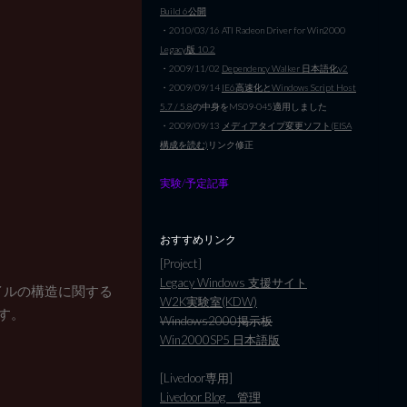
Build 6公開
・2010/03/16 ATI Radeon Driver for Win2000
Legacy版 10.2
・2009/11/02
Dependency Walker 日本語化v2
・2009/09/14
IE6高速化とWindows Script Host
5.7 / 5.8
の中身をMS09-045適用しました
・2009/09/13
メディアタイプ変更ソフト(EISA
構成を読む)
リンク修正
実験/予定記事
おすすめリンク
[Project]
Legacy Windows 支援サイト
イルの構造に関する
W2K実験室(KDW)
す。
Windows2000掲示板
Win2000SP5 日本語版
[Livedoor専用]
Livedoor Blog 管理