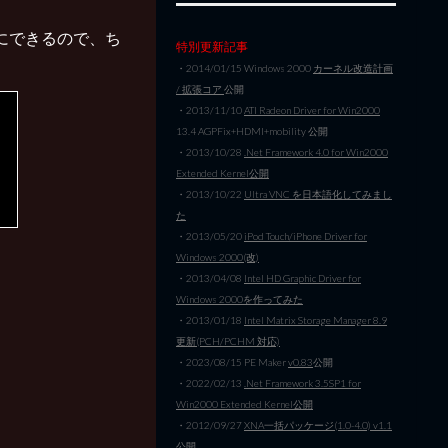
用にできるので、ち
特別更新記事
・2014/01/15 Windows 2000
カーネル改造計画
/ 拡張コア
公開
・2013/11/10
ATI Radeon Driver for Win2000
13.4 AGPFix+HDMI+mobility 公開
・2013/10/28
.Net Framework 4.0 for Win2000
Extended Kernel公開
・2013/10/22
Ultra VNC を日本語化してみまし
た
・2013/05/20
iPod Touch/iPhone Driver for
Windows 2000(改)
・2013/04/08
Intel HD Graphic Driver for
Windows 2000を作ってみた
・2013/01/18
Intel Matrix Storage Manager 8.9
更新(PCH/PCHM 対応)
・2023/08/15 PE Maker
v0.83
公開
・2022/02/13
.Net Framework 3.5SP1 for
Win2000 Extended Kernel公開
・2012/09/27
XNA一括パッケージ(1.0-4.0) v1.1
公開