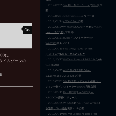
・2012/09/25
SlimDX一括パッケージ(2.0/4.0)
公
開
・2012/8/28
Ese Lolifox 0.3.8.9a リリース
・2012/06/16
KDW v0.96m
公開
・2012/05/29
Windows 2000 SP4 更新ロールパ
0
ッケージv2(r18)
(非推奨)
・2012/05/21
iTunes インストーラー for
Win2000
更新 v0.31
・2012/04/16
MediaPlayer10 for Win2k
(Build4069)拡張カーネル対応など
000に
・2011/10/17
VMWare Playere 3.14/3.15パッチ
8(タイムゾーンの
v3.14b
公開
・2011/04/23
AMD AHCI/RAID Driver
7日
3.1.1548.155/3.2.1540.53
公開
・2010/09/01
SlimDXとDirectShowLibの複バー
ジョン一括インストーラー
2010/6月版公開
・2010/06/11
DirectX 9.0(June/2010) for
Win2000+拡張Kitリリース
・2010/05/25
Win2000にXACT/XAudio/XInput
を追加しGame強化
更新 v1.4a公開
・2010/04/19
Internet Explorer 6 Bonus Pack