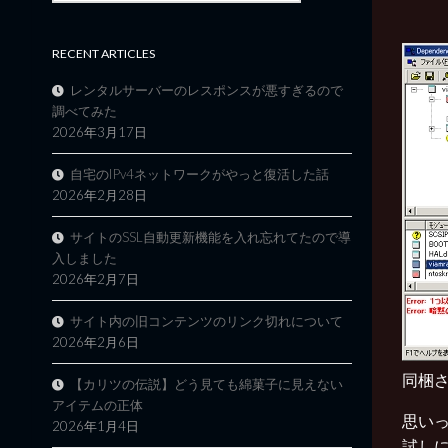
RECENT ARTICLES
レンタルサーバーのレスポンスが悪すぎるので
調べてみた
2026年3月17日
自宅のIPv4ネットワークがやっと復活した話
2026年2月28日
サイトのSSL自動更新機能を入れ忘れてたので導
入しました
2026年2月7日
サイト内の旧コンテンツのリンク切れについて
2026年2月6日
同梱され
【カリツの伝説】どう見ても綿菓子に見えない
アイテムの正体
思いっ
2026年1月4日
試しに