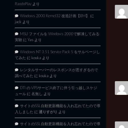
RandoPlay
より
Windows 2000 Kernel32 改造計画【BM】
に
jack
より
MSU ファイルを Windows 2000で解凍してみる
実験
に
Yas
より
Windows NT 3.51 Service Pack 5 をサルベージし
てみた
に
kouka
より
レンタルサーバーのレスポンスが悪すぎるので
調べてみた
に
kouka
より
DTI の VPSサービス終了に伴う引っ越しスケジ
ュール
に
名無し
より
サイトのSSL自動更新機能を入れ忘れてたので導
入しました
に
通りすがり
より
サイトのSSL自動更新機能を入れ忘れてたので導