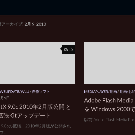
付アーカイブ:
2月 9, 2010
rd Edition
Windows 2000 tunes up blog
10
WSUPDATE/WLU
/
自作ソフト
MEDIAPLAYER/動画
/
動画/お
2月9日
Adobe Flash Media 
ctX 9.0c 2010年2月版公開 と
を Windows 2000
9拡張Kitアップデート
以前 Adobe Flash Media Enc
ctX 9.0cの拡張、2010年2月版が公開され
...