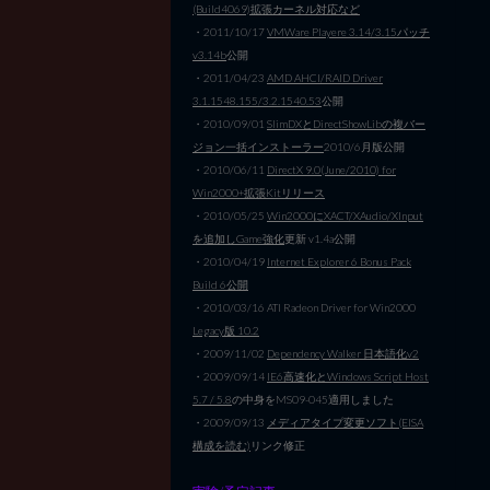
(Build4069)拡張カーネル対応など
・2011/10/17
VMWare Playere 3.14/3.15パッチ
v3.14b
公開
・2011/04/23
AMD AHCI/RAID Driver
3.1.1548.155/3.2.1540.53
公開
・2010/09/01
SlimDXとDirectShowLibの複バー
ジョン一括インストーラー
2010/6月版公開
・2010/06/11
DirectX 9.0(June/2010) for
Win2000+拡張Kitリリース
・2010/05/25
Win2000にXACT/XAudio/XInput
を追加しGame強化
更新 v1.4a公開
・2010/04/19
Internet Explorer 6 Bonus Pack
Build 6公開
・2010/03/16 ATI Radeon Driver for Win2000
Legacy版 10.2
・2009/11/02
Dependency Walker 日本語化v2
・2009/09/14
IE6高速化とWindows Script Host
5.7 / 5.8
の中身をMS09-045適用しました
・2009/09/13
メディアタイプ変更ソフト(EISA
構成を読む)
リンク修正