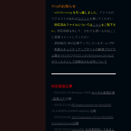
Blogのお知らせ
・
w2k.flxsrv.org を引っ越しました。
ファイルの
リクエストがあれば
コメント
を書いてください
・
対応済みファイルについては
こちら
をご覧下さ
い。
対応依頼を出して、それでも遅いものはここ
に直接コメントしてください
・原則毎日1本の記事アップしています|･ω･)ﾁﾗﾘ
・
私製セキュリティアップデートの解凍プログラ
ム群が HEUR/QVM20.1.0A7B.Malware.Gen など
のウィルスとして誤検出される件について
特別更新記事
・2014/01/15 Windows 2000
カーネル改造計画
/ 拡張コア
公開
・2013/11/10
ATI Radeon Driver for Win2000
13.4 AGPFix+HDMI+mobility 公開
・2013/10/28
.Net Framework 4.0 for Win2000
Extended Kernel公開
・2013/10/22
Ultra VNC を日本語化してみまし