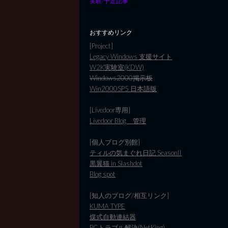
実験/予定記事
おすすめリンク
[Project]
Legacy Windows 支援サイト
W2K実験室(KDW)
Windows2000掲示板
Win2000SP5 日本語版
[Livedoor専用]
Livedoor Blog 管理
[個人ブログ別館]
ティルの気まぐれ日記 SeasonII
黒翼猫 in Slashdot
Blog spot
[知人のブログ/相互リンク]
KUMA TYPE
煤式自動連結器
PCトラブル解決(NetKing)