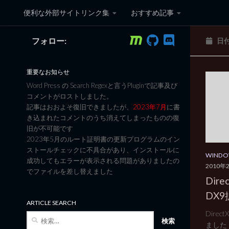
便利な外部サイトリンク集
おすすめ記事
コンテンツへスキップ
フォロー:
日
黒翼猫のコンピュータ日記 3
重要なお知らせ
Word Press の Search Regexと言うPluginで記事及び
コメントがロストしました。
記事はおおよそ復旧できましたが、
2023年7月
に書
き込まれたコメントのうち消えてしまったものの復
旧が不可能です
2023年5月のルート証明書の更新プログラムのイン
ストールチェックに不具合があり、インストールに
WINDO
成功してもエラーが表示される問題がありましたの
2010年
でファイルを差し替えました
Dire
DX
ARTICLE SEARCH
Dire
検
ました フ
索: