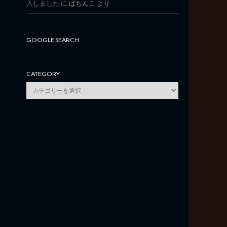
入しました
に
ぱちんこ
より
GOOGLE SEARCH
CATEGORY
category