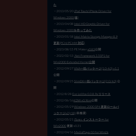
た
・2013/05/20
iPod Touch/iPhone Driver for
Windows 2000(改)
・2013/04/08
Intel HD Graphic Driver for
Windows 2000を作ってみた
・2013/01/18
Intel Matrix Storage Manager 8.9
更新(PCH/PCHM 対応)
・2023/08/15 PE Maker
v0.83
公開
・2022/02/13
.Net Framework 3.5SP1 for
Win2000 Extended Kernel公開
・2012/09/27
XNA一括パッケージ(1.0-4.0) v1.1
公開
・2012/09/25
SlimDX一括パッケージ(2.0/4.0)
公
開
・2012/8/28
Ese Lolifox 0.3.8.9a リリース
・2012/06/16
KDW v0.96m
公開
・2012/05/29
Windows 2000 SP4 更新ロールパ
ッケージv2(r18)
(非推奨)
・2012/05/21
iTunes インストーラー for
Win2000
更新 v0.31
・2012/04/16
MediaPlayer10 for Win2k