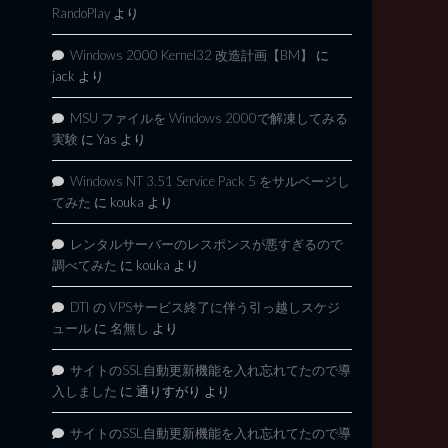
RandoPlay
より
Windows 2000 Kernel32 改造計画【BM】
に
jack
より
MSU ファイルを Windows 2000で解凍してみる
実験
に
Yas
より
Windows NT 3.51 Service Pack 5 をサルベージし
てみた
に
kouka
より
レンタルサーバーのレスポンスが悪すぎるので
調べてみた
に
kouka
より
DTI の VPSサービス終了に伴う引っ越しスケジ
ュール
に
名無し
より
サイトのSSL自動更新機能を入れ忘れてたので導
入しました
に
通りすがり
より
サイトのSSL自動更新機能を入れ忘れてたので導