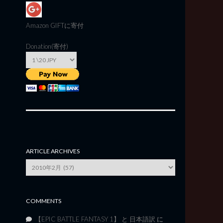
Amazon GIFT
に寄付
Donation(寄付)
ARTICLE ARCHIVES
Article
Archives
COMMENTS
【EPIC BATTLE FANTASY 1】 と 日本語訳
に