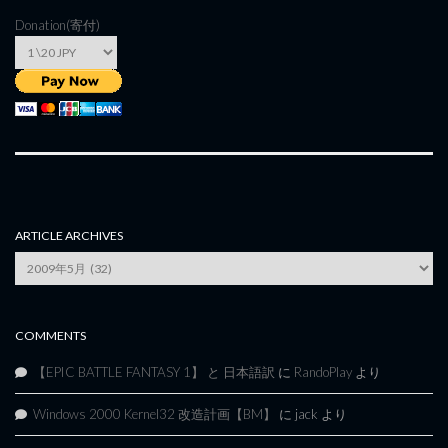
Donation(寄付)
ARTICLE ARCHIVES
Article
Archives
COMMENTS
【EPIC BATTLE FANTASY 1】 と 日本語訳
に
RandoPlay
より
Windows 2000 Kernel32 改造計画【BM】
に
jack
より