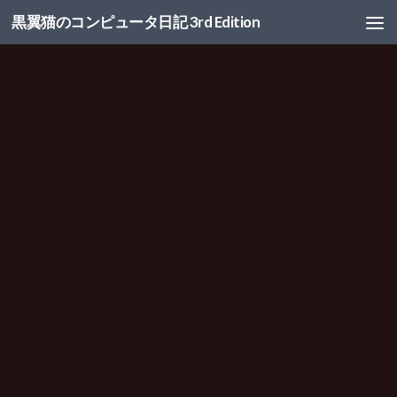
黒翼猫のコンピュータ日記 3rd Edition
コンテンツへスキップ