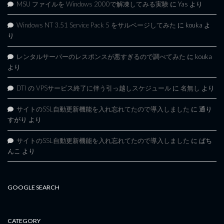
MSU ファイルを Windows 2000で解凍してみる実験
に
Yas
より
Windows NT 3.51 Service Pack 5 をサルベージしてみた
に
kouka
よ
り
レンタルサーバーのレスポンスが悪すぎるので調べてみた
に
kouka
より
DTI の VPSサービス終了に伴う引っ越しスケジュール
に
名無し
より
サイトのSSL自動更新機能を入れ忘れてたので導入しました
に
通り
すがり
より
サイトのSSL自動更新機能を入れ忘れてたので導入しました
に
ぱち
んこ
より
GOOGLE SEARCH
CATEGORY