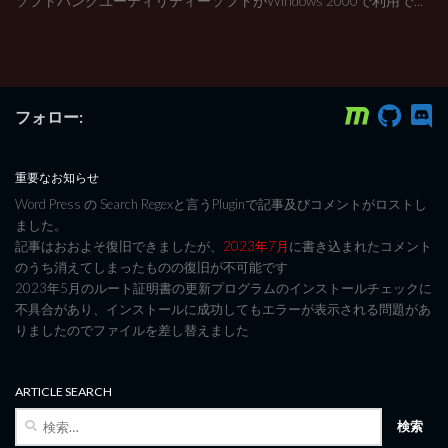
ソフトバンクユーティリティーソフトがWindows 2000で利用で...
フォロー:
重要なお知らせ
Word Press の Search Regexと言うPluginで記事及びコメントがロストし
ました。
記事はおおよそ復旧できましたが、
2023年7月
に書き込まれたコメント
のうち消えてしまったものの復旧が不可能です
2023年5月のルート証明書の更新プログラムのインストールチェックに
不具合があり、インストールに成功してもエラーが表示される問題があ
りましたのでファイルを差し替えました
ARTICLE SEARCH
検
索: