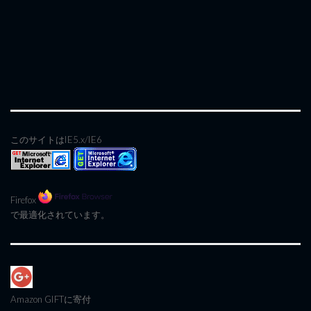
このサイトはIE5.x/IE6
Firefox
で最適化されています。
Amazon GIFT
に寄付